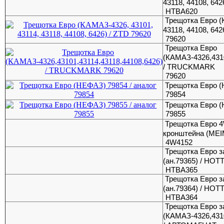
43118, 44108, 64
HTBA620
Трещотка Евро (
43118, 44108, 642
79620
Трещотка Евро
(КАМАЗ-4326,4310
/ TRUCKMARK
79620
Трещотка Евро (
79854
Трещотка Евро (
79855
Трещотка Евро 4
кронштейна (MEI
4W4152
Трещотка Евро з
(ан.79365) / HO
HTBA365
Трещотка Евро з
(ан.79364) / HO
HTBA364
Трещотка Евро з
(КАМАЗ-4326,4310