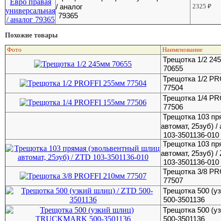
/ аналог
2325
₽
79365
Похожие товары
Фото
Наименование
Трещотка 1/2 24
70655
Трещотка 1/2 P
77504
Трещотка 1/4 P
77506
Трещотка 103 пр
автомат, 25зуб) /
103-3501136-010
Трещотка 103 пр
автомат, 25зуб) /
103-3501136-010
Трещотка 3/8 P
77507
Трещотка 500 (у
500-3501136
Трещотка 500 (
500-3501136