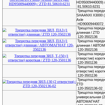
HD95009440009) 
81.50610.6231
Трещотка передн
SHAANXI X3000 (L
Axle
HD90009440072
Трещотка передн
длинная / ZTD
120-3502136
Трещотка передн
длинная / АВТО
120-3502136
Трещотка передн
отверстие) корот
120-3501136
Трещотка передн
отверстие) коро
120-3501136
Трещотка передн
ZTD
120-3502136-02
Трещотка перед
универсальная (2
АВТОМАГНАТ