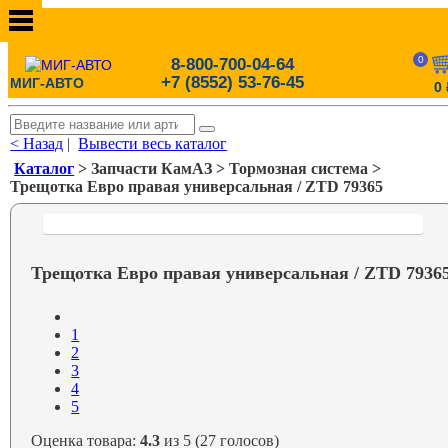
0
8-800-700-04-64
+7 (8552) 53-76-45
МИГ-АВТО
0
< Назад
|
Вывести весь каталог
Каталог
> Запчасти КамАЗ > Тормозная система >
Трещотка Евро правая универсальная / ZTD 79365
Трещотка Евро правая универсальная / ZTD 7936
1
2
3
4
5
Оценка товара:
4.3
из 5 (27 голосов)