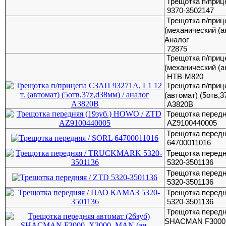
Трещотка п/приц
9370-3502147
Трещотка п/при
(механический (а
Аналог
72875
Трещотка п/при
(механический (а
HTB-M820
Трещотка п/приц
(автомат) (5отв,3
А3820В
Трещотка передн
AZ9100440005
Трещотка передн
64700011016
Трещотка перед
5320-3501136
Трещотка передн
5320-3501136
Трещотка перед
5320-3501136
Трещотка передн
SHACMAN F3000, 