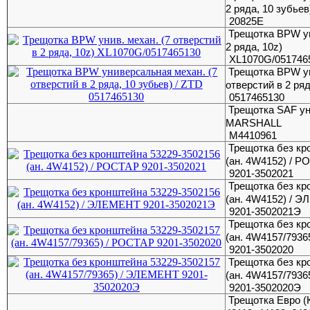
2 ряда, 10 зубьев
20825Е
Трещотка BPW ун
2 ряда, 10z)
XL1070G/051746
Трещотка BPW ун
отверстий в 2 ряд
0517465130
Трещотка SAF ун
MARSHALL
M4410961
Трещотка без кр
(ан. 4W4152) / 
9201-3502021
Трещотка без кр
(ан. 4W4152) / 
9201-3502021Э
Трещотка без кр
(ан. 4W4157/793
9201-3502020
Трещотка без кр
(ан. 4W4157/793
9201-3502020Э
Трещотка Евро (