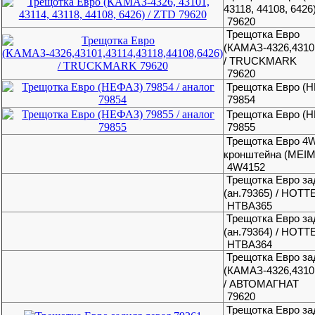
43118, 44108, 6426
79620
Трещотка Евро
(КАМАЗ-4326,43101
/ TRUCKMARK
79620
Трещотка Евро (Н
79854
Трещотка Евро (Н
79855
Трещотка Евро 4W
кронштейна (MEIM-
4W4152
Трещотка Евро за
(ан.79365) / HOT
HTBA365
Трещотка Евро за
(ан.79364) / HOT
HTBA364
Трещотка Евро за
(КАМАЗ-4326,43101
/ АВТОМАГНАТ
79620
Трещотка Евро за