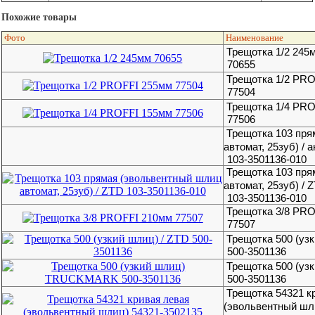
Похожие товары
Фото
Наименование
Трещотка 1/2 245
70655
Трещотка 1/2 PR
77504
Трещотка 1/4 PR
77506
Трещотка 103 пря
автомат, 25зуб) / 
103-3501136-010
Трещотка 103 пря
автомат, 25зуб) / 
103-3501136-010
Трещотка 3/8 PR
77507
Трещотка 500 (узк
500-3501136
Трещотка 500 (у
500-3501136
Трещотка 54321 к
(эвольвентный шл