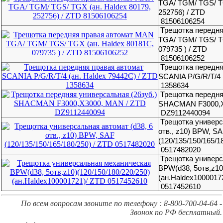
TGA/ TGM/ TGS/ TG
252756) / ZTD
81506106254
Трещотка передн
TGA/ TGM/ TGS/ TG
079735 ) / ZTD
81506106252
Трещотка передня
SCANIA P/G/R/T/4 
1358634
Трещотка передня
SHACMAN F3000,X
DZ9112440094
Трещотка универс
отв., z10) BPW, S
(120/135/150/165/1
0517482020
Трещотка универ
BPW(d38, 5отв,z10)
(ан.Haldex1000017
0517452610
По всем вопросам звоните по телефону : 8-800-700-04-64 -
Звонок по РФ бесплатный.