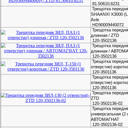
81.50610.6231
Трещотка передня
SHAANXI X3000 (L-
Axle
HD90009440072
Трещотка передня
длинная / ZTD
120-3502136
Трещотка передня
длинная / АВТОМ
120-3502136
Трещотка передня
отверстие) коротк
120-3501136
Трещотка передня
отверстие) корот
120-3501136
Трещотка передняя
ZTD
120-3502136-02
Трещотка передн
универсальная (2 о
АВТОМАГНАТ
120-3502136-02