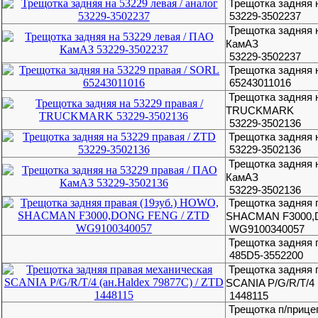
Трещотка задняя н
53229-3502237
Трещотка задняя 
КамАЗ
53229-3502237
Трещотка задняя 
65243011016
Трещотка задняя н
TRUCKMARK
53229-3502136
Трещотка задняя 
53229-3502136
Трещотка задняя 
КамАЗ
53229-3502136
Трещотка задняя 
SHACMAN F3000,
WG9100340057
Трещотка задняя
485D5-3552200
Трещотка задняя 
SCANIA P/G/R/T/4 
1448115
Трещотка п/прице