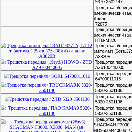
9370-3502147
Трещотка п/приц
(механический (ан.
Аналог
72875
Трещотка п/приц
(механический (ан
HTB-M820
Трещотка п/прицеп
(автомат) (5отв,37
А3820В
Трещотка передня
AZ9100440005
Трещотка передня
64700011016
Трещотка передн
5320-3501136
Трещотка передня
5320-3501136
Трещотка передн
5320-3501136
Трещотка передня
SHACMAN F3000, X
HD95009440009) /