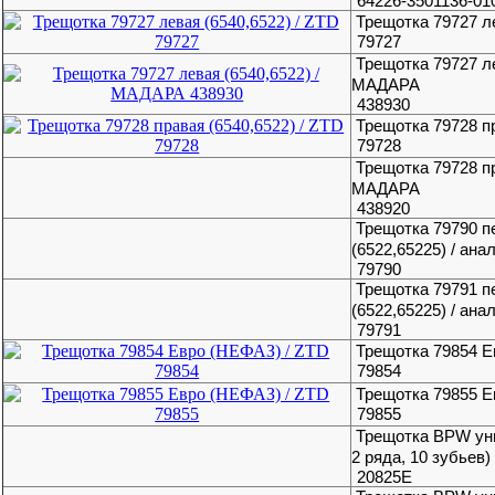
64226-3501136-01
Трещотка 79727 ле
79727
Трещотка 79727 ле
МАДАРА
438930
Трещотка 79728 пр
79728
Трещотка 79728 пр
МАДАРА
438920
Трещотка 79790 п
(6522,65225) / ана
79790
Трещотка 79791 п
(6522,65225) / ана
79791
Трещотка 79854 Е
79854
Трещотка 79855 Е
79855
Трещотка BPW уни
2 ряда, 10 зубьев)
20825Е