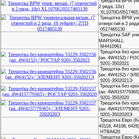
Трещотка BPW уни
2 ряда, 10z)
XL1070G/0517465
Трещотка BPW уни
отверстий в 2 ряда
0517465130
Трещотка SAF уни
MARSHALL
M4410961
Трещотка без кро
(ан. 4W4152) / Р
9201-3502021
Трещотка без кро
(ан. 4W4152) / Э
9201-3502021Э
Трещотка без кро
(ан. 4W4157/79365
9201-3502020
Трещотка без кро
(ан. 4W4157/7936
9201-3502020Э
Трещотка Евро (К
43118, 44108, 642
HTBA620
Трещотка Евро (К