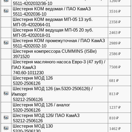
1260
₽
5511-4202032/36-10
Шестерня КОМ ведомая / ПАО КамАЗ
3516
₽
5511-4202036-10
Шестерня КОМ ведомая МП-05 13 зуб.
2358
₽
МП-05-4202064-01
Шестерня КОМ ведущая МП-05 20 зуб.
2463
₽
МП-05-4202018-01
Шестерня КОМ промежуточная / ПАО КамАЗ
2989
₽
5511-4202032-10
Шестерня компрессора CUMMINS (ISBe)
2586
₽
3971520
Шестерня масляного насоса Евро-3 (47 зуб) /
ПАО КамАЗ
7508
₽
740.60-1011230
Шестерня МОД 126
681
₽
5320-2506126
Шестерня МОД 126 (ан.5320-2506126) /
Импорт
813
₽
53212-2506126
Шестерня МОД 126 / аналог
1237
₽
5320-2506126
Шестерня МОД 126/ ПАО КамАЗ
810
₽
53212-2506126
Шестерня МОД 130
1462
₽
5320-2506130