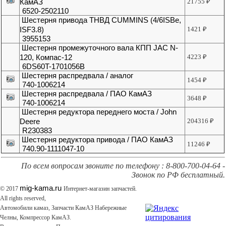
КамАЗ
21755
₽
6520-2502110
Шестерня привода ТНВД CUMMINS (4/6ISBe,
ISF3.8)
1421
₽
3955153
Шестерня промежуточного вала КПП JAC N-
120, Компас-12
4223
₽
6DS60T-1701056B
Шестерня распредвала / аналог
1454
₽
740-1006214
Шестерня распредвала / ПАО КамАЗ
3648
₽
740-1006214
Шестерня редуктора переднего моста / John
Deere
204316
₽
R230383
Шестерня редуктора привода / ПАО КамАЗ
11246
₽
740.90-1111047-10
По всем вопросам звоните по телефону : 8-800-700-04-64 -
Звонок по РФ бесплатный.
mig-kama.ru
© 2017
Интернет-магазин запчастей.
All rights reserved,
Автомобили камаз, Запчасти КамАЗ Набережные
Челны, Компрессор КамАЗ.