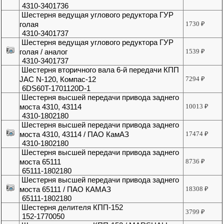
4310-3401736
Шестерня ведущая углового редуктора ГУР
голая
1730
₽
4310-3401737
Шестерня ведущая углового редуктора ГУР
голая / аналог
1539
₽
4310-3401737
Шестерня вторичного вала 6-й передачи КПП
JAC N-120, Компас-12
7294
₽
6DS60T-1701120D-1
Шестерня высшей передачи привода заднего
моста 4310, 43114
10013
₽
4310-1802180
Шестерня высшей передачи привода заднего
моста 4310, 43114 / ПАО КамАЗ
17474
₽
4310-1802180
Шестерня высшей передачи привода заднего
моста 65111
8736
₽
65111-1802180
Шестерня высшей передачи привода заднего
моста 65111 / ПАО КАМАЗ
18308
₽
65111-1802180
Шестерня делителя КПП-152
3799
₽
152-1770050