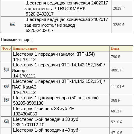
Шестерня ведущая коническая 2402017
заднего моста / TRUCKMARK
2829
₽
5320-2402017
Шестерня ведущая коническая 2402017
заднего моста / не завод
3289
₽
5320-2402017
Похожие товары
Фото
Наименование
Цена
Шестерня 1 передачи (аналог КПП-154)
790
₽
14-1701112
Шестерня 1 передачи (КПП-14,142,152,154) /
Импорт
4095
₽
14-1701112
Шестерня 1 передачи (КПП-14,142,152,154) /
ПАО КамАЗ
11101
₽
14-1701112
Шестерня 1 ц компрессора (50 шт в упак)
368
₽
53205-3509130
Шестерня 1-ой пер. 33 зуб ZF
6913
₽
1324304030
Шестерня 1-ой передачи 39 зуб.
5210
₽
239-1701112-10
Шестерня 1-ой передачи 40 зуб.
4710
₽