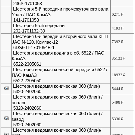
236У-1701053
Шестерня 5-й передачи промежуточного вала
Урал / ПАО КамАЗ
6271
₽
141-1701053
Шестерня 5-ой передачи
4193
₽
202-1701132-30
Шестерня 6-й передачи вторичного вала КПП
JAC N-120, Компас-12
7392
₽
6DS60T-1701054B-1
Шестерня ведомая водила в сб. 6522 / ПАО
КамАЗ
35133
₽
6522-2305061
Шестерня ведомая колесной передачи 6522 /
ПАО КамАЗ
18932
₽
6522-2305050
Шестерня ведомая коническая 060 (блин)
5444
₽
5320-2402060
Шестерня ведомая коническая 060 (блин) /
аналог
5498
₽
5320-2402060
Шестерня ведомая коническая 060 (блин) /
завод
5330
₽
5320-2402060
Шестерня ведомая коническая 060 (блин)/