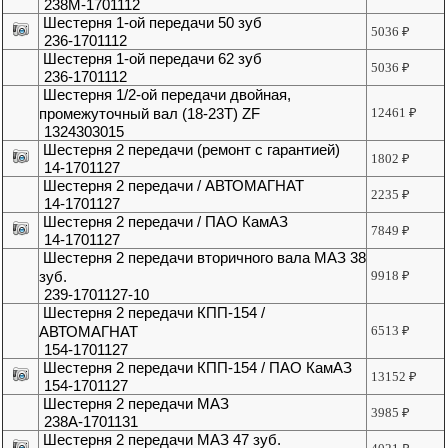
238М-1701112
Шестерня 1-ой передачи 50 зуб
5036
₽
236-1701112
Шестерня 1-ой передачи 62 зуб
5036
₽
236-1701112
Шестерня 1/2-ой передачи двойная,
промежуточный вал (18-23T) ZF
12461
₽
1324303015
Шестерня 2 передачи (ремонт с гарантией)
1802
₽
14-1701127
Шестерня 2 передачи / АВТОМАГНАТ
2235
₽
14-1701127
Шестерня 2 передачи / ПАО КамАЗ
7849
₽
14-1701127
Шестерня 2 передачи вторичного вала МАЗ 38
зуб.
9918
₽
239-1701127-10
Шестерня 2 передачи КПП-154 /
АВТОМАГНАТ
6513
₽
154-1701127
Шестерня 2 передачи КПП-154 / ПАО КамАЗ
13152
₽
154-1701127
Шестерня 2 передачи МАЗ
3985
₽
238А-1701131
Шестерня 2 передачи МАЗ 47 зуб.