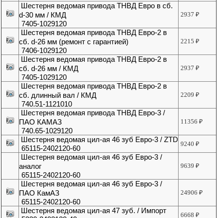
Шестерня ведомая привода ТНВД Евро в сб.
d-30 мм / КМД
2937
₽
7405-1029120
Шестерня ведомая привода ТНВД Евро-2 в
сб. d-26 мм (ремонт с гарантией)
2215
₽
7406-1029120
Шестерня ведомая привода ТНВД Евро-2 в
сб. d-26 мм / КМД
2937
₽
7405-1029120
Шестерня ведомая привода ТНВД Евро-2 в
сб. длинный вал / КМД
2209
₽
740.51-1121010
Шестерня ведомая привода ТНВД Евро-3 /
ПАО КАМАЗ
11356
₽
740.65-1029120
Шестерня ведомая цил-ая 46 зуб Евро-3 / ZTD
9240
₽
65115-2402120-60
Шестерня ведомая цил-ая 46 зуб Евро-3 /
аналог
9639
₽
65115-2402120-60
Шестерня ведомая цил-ая 46 зуб Евро-3 /
ПАО КамАЗ
24906
₽
65115-2402120-60
Шестерня ведомая цил-ая 47 зуб. / Импорт
6668
₽