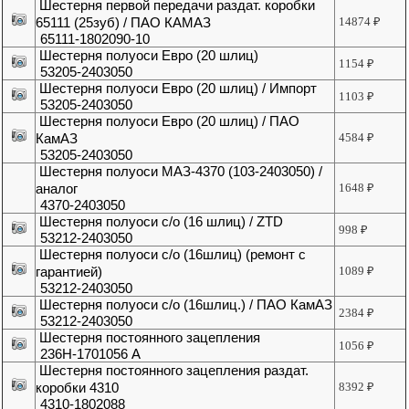
Шестерня первой передачи раздат. коробки
65111 (25зуб) / ПАО КАМАЗ
14874
₽
65111-1802090-10
Шестерня полуоси Евро (20 шлиц)
1154
₽
53205-2403050
Шестерня полуоси Евро (20 шлиц) / Импорт
1103
₽
53205-2403050
Шестерня полуоси Евро (20 шлиц) / ПАО
КамАЗ
4584
₽
53205-2403050
Шестерня полуоси МАЗ-4370 (103-2403050) /
аналог
1648
₽
4370-2403050
Шестерня полуоси с/о (16 шлиц) / ZTD
998
₽
53212-2403050
Шестерня полуоси с/о (16шлиц) (ремонт с
гарантией)
1089
₽
53212-2403050
Шестерня полуоси с/о (16шлиц.) / ПАО КамАЗ
2384
₽
53212-2403050
Шестерня постоянного зацепления
1056
₽
236Н-1701056 А
Шестерня постоянного зацепления раздат.
коробки 4310
8392
₽
4310-1802088