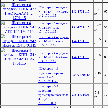
Шестерня 4 передачи
3.5
142-1701115
67
КПП-142 / ПАО КамАЗ
кг.
142-1701115
Шестерня 4 передачи
3.62
154-1701115
33
КПП-154 / ZTD
кг.
154-1701115
Шестерня 4 передачи
3.15
154-1701115
38
КПП-154 / Ижевск
кг.
154-1701115
Шестерня 4 передачи
3.15
154-1701115
89
КПП-154 / ПАО КамАЗ
кг.
154-1701115
Шестерня 4-й
2.45
передачи вторичного
238А-1701129
39
кг.
вала 23 зуб.
238А-1701129
Шестерня 4-й
передачи
5.8
238-1701053
76
промежуточного вала
кг.
44 зуб
238-1701053