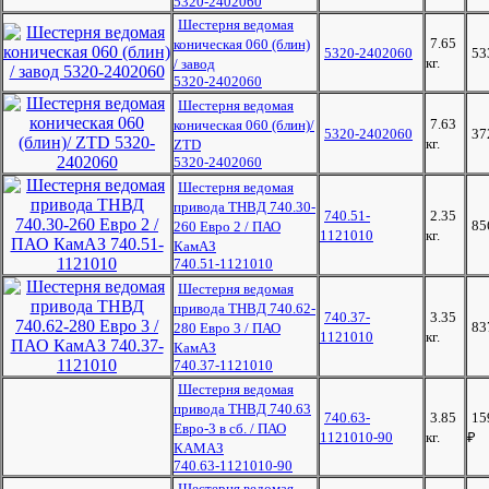
5320-2402060
Шестерня ведомая
7.65
коническая 060 (блин)
5320-2402060
53
кг.
/ завод
5320-2402060
Шестерня ведомая
7.63
коническая 060 (блин)/
5320-2402060
37
кг.
ZTD
5320-2402060
Шестерня ведомая
привода ТНВД 740.30-
740.51-
2.35
85
260 Евро 2 / ПАО
1121010
кг.
КамАЗ
740.51-1121010
Шестерня ведомая
привода ТНВД 740.62-
740.37-
3.35
83
280 Евро 3 / ПАО
1121010
кг.
КамАЗ
740.37-1121010
Шестерня ведомая
привода ТНВД 740.63
740.63-
3.85
15
Евро-3 в сб. / ПАО
1121010-90
кг.
₽
КАМАЗ
740.63-1121010-90
Шестерня ведомая