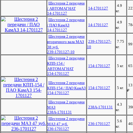
Шестерня 2 передачи
4.9
14-1701127
22
/ АВТОМАГНАТ
кг.
14-1701127
Шестерня 2 передачи
4.9
14-1701127
78
/ ПАО КамАЗ
кг.
14-1701127
Шестерня 2 передачи
239-1701127-
7.75
вторичного вала МАЗ
99
10
кг.
38 зуб.
239-1701127-10
Шестерня 2 передачи
КПП-154 /
154-1701127
5 кг.
65
АВТОМАГНАТ
154-1701127
Шестерня 2 передачи
13
154-1701127
5 кг.
КПП-154 / ПАО КамАЗ
₽
154-1701127
Шестерня 2 передачи
4.3
238А-1701131
39
МАЗ
кг.
238А-1701131
Шестерня 2 передачи
5.6
236-1701127
40
МАЗ 47 зуб.
кг.
236-1701127