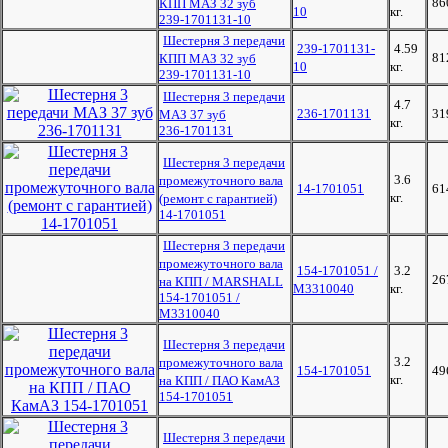
86
КПП МАЗ 32 зуб
10
кг.
239-1701131-10
Шестерня 3 передачи
239-1701131-
4.59
81
КПП МАЗ 32 зуб
10
кг.
239-1701131-10
Шестерня 3 передачи
4.7
236-1701131
31
МАЗ 37 зуб
кг.
236-1701131
Шестерня 3 передачи
3.6
промежуточного вала
14-1701051
61
кг.
(ремонт с гарантией)
14-1701051
Шестерня 3 передачи
промежуточного вала
154-1701051 /
3.2
26
на КПП / MARSHALL
M3310040
кг.
154-1701051 /
M3310040
Шестерня 3 передачи
3.2
промежуточного вала
154-1701051
49
кг.
на КПП / ПАО КамАЗ
154-1701051
Шестерня 3 передачи