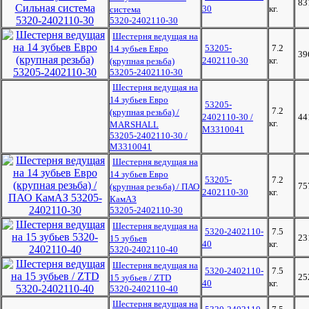
83
30
кг.
система
5320-2402110-30
Шестерня ведущая на
53205-
7.2
14 зубьев Евро
39
2402110-30
кг.
(крупная резьба)
53205-2402110-30
Шестерня ведущая на
14 зубьев Евро
53205-
7.2
(крупная резьба) /
2402110-30 /
44
кг.
MARSHALL
M3310041
53205-2402110-30 /
M3310041
Шестерня ведущая на
14 зубьев Евро
53205-
7.2
75
(крупная резьба) / ПАО
2402110-30
кг.
КамАЗ
53205-2402110-30
Шестерня ведущая на
5320-2402110-
7.5
23
15 зубьев
40
кг.
5320-2402110-40
Шестерня ведущая на
5320-2402110-
7.5
25
15 зубьев / ZTD
40
кг.
5320-2402110-40
Шестерня ведущая на