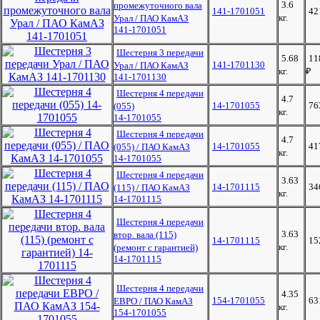
3.6
промежуточного вала
141-1701051
42
кг.
Урал / ПАО КамАЗ
141-1701051
Шестерня 3 передачи
5.68
11
141-1701130
Урал / ПАО КамАЗ
кг.
₽
141-1701130
Шестерня 4 передачи
4.7
14-1701055
76
(055)
кг.
14-1701055
Шестерня 4 передачи
4.7
14-1701055
41
(055) / ПАО КамАЗ
кг.
14-1701055
Шестерня 4 передачи
3.63
14-1701115
34
(115) / ПАО КамАЗ
кг.
14-1701115
Шестерня 4 передачи
3.63
втор. вала (115)
14-1701115
15
кг.
(ремонт с гарантией)
14-1701115
Шестерня 4 передачи
4.35
154-1701055
63
ЕВРО / ПАО КамАЗ
кг.
154-1701055