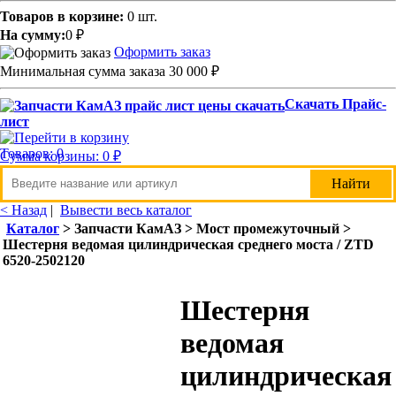
Товаров в корзине:
0 шт.
На сумму:
0
₽
Оформить заказ
Минимальная сумма заказа 30 000
₽
Скачать Прайс-
лист
Товаров: 0
Сумма корзины: 0
₽
< Назад
|
Вывести весь каталог
Каталог
> Запчасти КамАЗ > Мост промежуточный >
Шестерня ведомая цилиндрическая среднего моста / ZTD
6520-2502120
Шестерня
ведомая
цилиндрическая