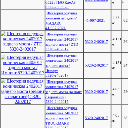
кг.
₽
6522 / ПАО КамАЗ
6522-2305028
Шестерня ведущая
2.35
колесной передачи/
41-007-2021
65
кг.
МАДАРА
41-007-2021
Шестерня ведущая
4.151
коническая 2402017
5320-2402017
26
кг.
заднего моста / ZTD
5320-2402017
Шестерня ведущая
коническая 2402017
4.151
5320-2402017
34
заднего моста /
кг.
Импорт
5320-2402017
Шестерня ведущая
коническая 2402017
4.05
5320-2402017
22
заднего моста (ремонт
кг.
с гарантией)
5320-2402017
Шестерня ведущая
коническая 2402017
4.05
5320-2402017
28
заднего моста /
кг.
TRUCKMARK
5320-2402017