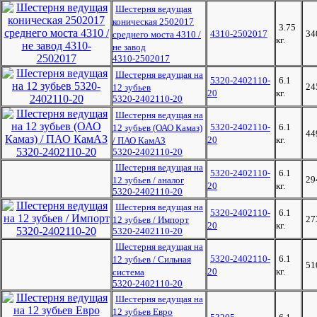
Шестерня ведущая
коническая 2502017
3.75
4310-2502017
34
среднего моста 4310 /
кг.
не завод
4310-2502017
Шестерня ведущая на
5320-2402110-
6.1
24
12 зубьев
20
кг.
5320-2402110-20
Шестерня ведущая на
5320-2402110-
6.1
12 зубьев (ОАО Камаз)
44
20
кг.
/ ПАО КамАЗ
5320-2402110-20
Шестерня ведущая на
5320-2402110-
6.1
29
12 зубьев / аналог
20
кг.
5320-2402110-20
Шестерня ведущая на
5320-2402110-
6.1
27
12 зубьев / Импорт
20
кг.
5320-2402110-20
Шестерня ведущая на
5320-2402110-
6.1
12 зубьев / Сильная
51
20
кг.
система
5320-2402110-20
Шестерня ведущая на
12 зубьев Евро