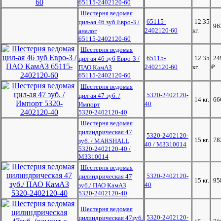
65115-2402120-60
Шестерня ведомая
65115-
12.35
цил-ая 46 зуб Евро-3 /
96
2402120-60
кг.
аналог
65115-2402120-60
Шестерня ведомая
65115-
12.35
24
цил-ая 46 зуб Евро-3 /
2402120-60
кг.
₽
ПАО КамАЗ
65115-2402120-60
Шестерня ведомая
5320-2402120-
цил-ая 47 зуб. /
14 кг.
66
40
Импорт
5320-2402120-40
Шестерня ведомая
цилиндрическая 47
5320-2402120-
15 кг.
78
зуб. / MARSHALL
40 / M3310014
5320-2402120-40 /
M3310014
Шестерня ведомая
5320-2402120-
цилиндрическая 47
15 кг.
95
40
зуб./ ПАО КамАЗ
5320-2402120-40
Шестерня ведомая
5320-2402120-
цилиндрическая 47зуб.