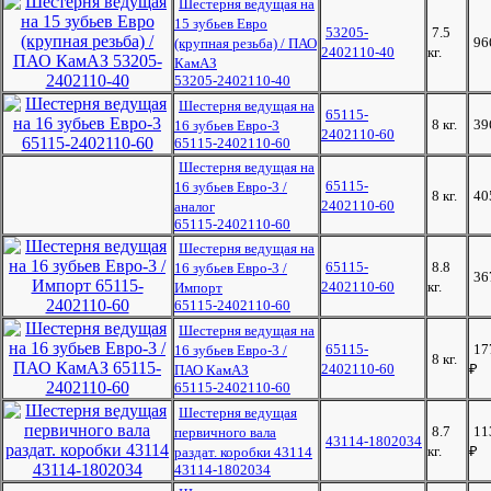
Шестерня ведущая на
15 зубьев Евро
53205-
7.5
96
(крупная резьба) / ПАО
2402110-40
кг.
КамАЗ
53205-2402110-40
Шестерня ведущая на
65115-
8 кг.
39
16 зубьев Евро-3
2402110-60
65115-2402110-60
Шестерня ведущая на
65115-
16 зубьев Евро-3 /
8 кг.
40
2402110-60
аналог
65115-2402110-60
Шестерня ведущая на
65115-
8.8
16 зубьев Евро-3 /
36
2402110-60
кг.
Импорт
65115-2402110-60
Шестерня ведущая на
65115-
17
16 зубьев Евро-3 /
8 кг.
2402110-60
₽
ПАО КамАЗ
65115-2402110-60
Шестерня ведущая
8.7
11
первичного вала
43114-1802034
кг.
₽
раздат. коробки 43114
43114-1802034