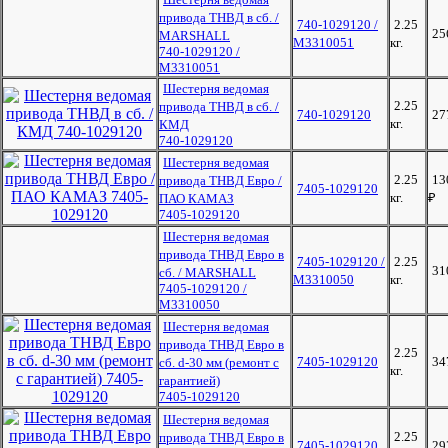
привода ТНВД в сб. /
740-1029120 /
2.25
25
MARSHALL
M3310051
кг.
740-1029120 /
M3310051
Шестерня ведомая
2.25
привода ТНВД в сб. /
740-1029120
27
кг.
КМД
740-1029120
Шестерня ведомая
2.25
13
привода ТНВД Евро /
7405-1029120
кг.
₽
ПАО КАМАЗ
7405-1029120
Шестерня ведомая
привода ТНВД Евро в
7405-1029120 /
2.25
31
сб. / MARSHALL
M3310050
кг.
7405-1029120 /
M3310050
Шестерня ведомая
привода ТНВД Евро в
2.25
7405-1029120
34
сб. d-30 мм (ремонт с
кг.
гарантией)
7405-1029120
Шестерня ведомая
2.25
привода ТНВД Евро в
7405-1029120
29