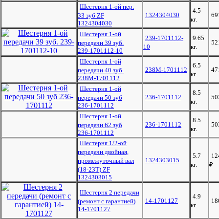
Шестерня 1-ой пер.
4.5
1324304030
69
33 зуб ZF
кг.
1324304030
Шестерня 1-ой
239-1701112-
9.65
52
передачи 39 зуб.
10
кг.
239-1701112-10
Шестерня 1-ой
6.5
238М-1701112
47
передачи 40 зуб.
кг.
238М-1701112
Шестерня 1-ой
8.5
236-1701112
50
передачи 50 зуб
кг.
236-1701112
Шестерня 1-ой
8.5
236-1701112
50
передачи 62 зуб
кг.
236-1701112
Шестерня 1/2-ой
передачи двойная,
5.7
12
1324303015
промежуточный вал
кг.
₽
(18-23T) ZF
1324303015
Шестерня 2 передачи
4.9
14-1701127
18
(ремонт с гарантией)
кг.
14-1701127