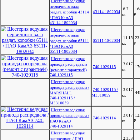
Шестерня ведущая
первичного вала
8.7
16
43114-1802034
раздат. коробки 43114
кг.
₽
/ ПАО КамАЗ
43114-1802034
Шестерня ведущая
первичного вала
11.15
23
65111-1802034
раздат. коробки 65111
кг.
₽
/ ПАО КамАЗ
65111-1802034
Шестерня ведущая
3.017
привода распредвала
740-1029115
17
кг.
(ремонт с гарантией)
740-1029115
Шестерня ведущая
привода распредвала /
740-1029115 /
3.017
44
MARSHALL
M3310059
кг.
740-1029115 /
M3310059
Шестерня ведущая
3.017
12
привода распредвала /
740-1029114
кг.
₽
ПАО КамАЗ
740-1029114
Шестерня ведущая
2.353
распредвала / ПАО