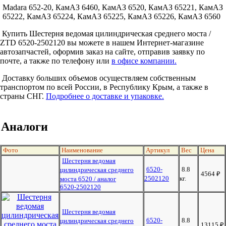
Madara 652-20, КамАЗ 6460, КамАЗ 6520, КамАЗ 65221, КамАЗ
65222, КамАЗ 65224, КамАЗ 65225, КамАЗ 65226, КамАЗ 6560
Купить Шестерня ведомая цилиндрическая среднего моста /
ZTD 6520-2502120 вы можете в нашем Интернет-магазине
автозапчастей, оформив заказ на сайте, отправив заявку по
почте, а также по телефону или
в офисе компании.
Доставку больших объемов осуществляем собственным
транспортом по всей России, в Республику Крым, а также в
страны СНГ.
Подробнее о доставке и упаковке.
Аналоги
Фото
Наименование
Артикул
Вес
Цена
Шестерня ведомая
6520-
8.8
цилиндрическая среднего
4564
₽
2502120
кг.
моста 6520 / аналог
6520-2502120
Шестерня ведомая
6520-
8.8
цилиндрическая среднего
13115
₽