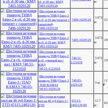
кг.
сб. d-30 мм / КМД
7405-1029120
Шестерня ведомая
привода ТНВД Евро-2
3.072
7406-1029120
22
в сб. d-26 мм (ремонт с
кг.
гарантией)
7406-1029120
Шестерня ведомая
3.072
привода ТНВД Евро-2
7405-1029120
29
кг.
в сб. d-26 мм / КМД
7405-1029120
Шестерня ведомая
привода ТНВД Евро-2
740.51-
3.072
22
в сб. длинный вал /
1121010
кг.
КМД
740.51-1121010
Шестерня ведомая
740.65-
11
привода ТНВД Евро-3
3 кг.
1029120
₽
/ ПАО КАМАЗ
740.65-1029120
Шестерня ведомая
65115-
12.7
цил-ая 46 зуб Евро-3 /
92
2402120-60
кг.
ZTD