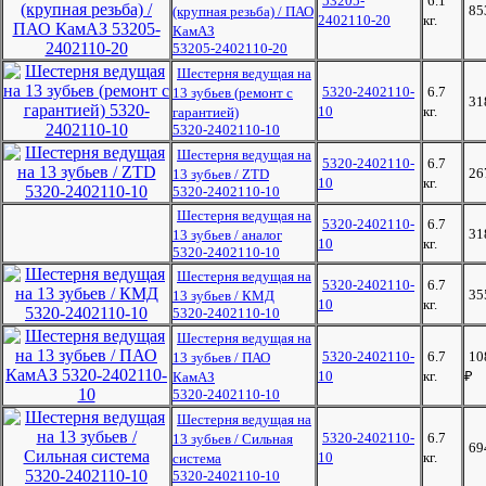
53205-
6.1
85
(крупная резьба) / ПАО
2402110-20
кг.
КамАЗ
53205-2402110-20
Шестерня ведущая на
5320-2402110-
6.7
13 зубьев (ремонт с
31
10
кг.
гарантией)
5320-2402110-10
Шестерня ведущая на
5320-2402110-
6.7
26
13 зубьев / ZTD
10
кг.
5320-2402110-10
Шестерня ведущая на
5320-2402110-
6.7
31
13 зубьев / аналог
10
кг.
5320-2402110-10
Шестерня ведущая на
5320-2402110-
6.7
35
13 зубьев / КМД
10
кг.
5320-2402110-10
Шестерня ведущая на
5320-2402110-
6.7
10
13 зубьев / ПАО
10
кг.
₽
КамАЗ
5320-2402110-10
Шестерня ведущая на
5320-2402110-
6.7
13 зубьев / Сильная
69
10
кг.
система
5320-2402110-10