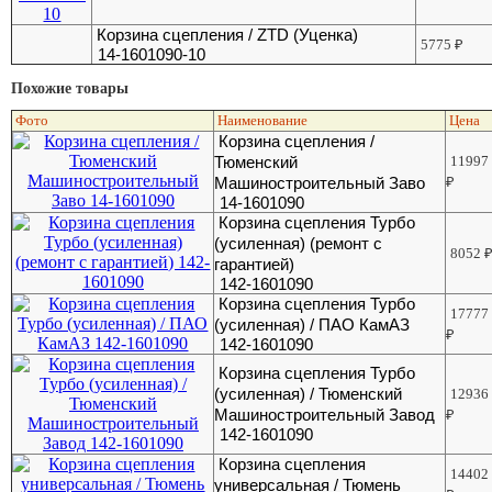
Корзина сцепления / ZTD (Уценка)
5775
₽
14-1601090-10
Похожие товары
Фото
Наименование
Цена
Корзина сцепления /
Тюменский
11997
Машиностроительный Заво
₽
14-1601090
Корзина сцепления Турбо
(усиленная) (ремонт с
8052
гарантией)
142-1601090
Корзина сцепления Турбо
17777
(усиленная) / ПАО КамАЗ
₽
142-1601090
Корзина сцепления Турбо
(усиленная) / Тюменский
12936
Машиностроительный Завод
₽
142-1601090
Корзина сцепления
14402
универсальная / Тюмень