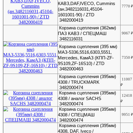
КАВЗ,DAF,IVECO, Cummins
7770
(ан.3482116031,45104-
1601001-90) / ZTD
3482000419
Корзина сцепления (362мм)
ПАЗ КАВЗ / СПЕЦМАШ
9067
3482116031
Корзина сцепления (395 мм)
МАЗ-5336,5516,6303,5551,
Mercedes, КамАЗ (КПП-ZF-
7350
9S109,ZF-16S10) / ZTD
3482000463
Корзина сцепления (395мм)
11007
4308 / TRUCKMARK
₽
3482000474
Корзина сцепления (395мм)
12418
4308 / аналог SACHS
₽
3482000474
Корзина сцепления (395мм)
4308 / СПЕЦМАШ
9951
3482000474
Корзина сцепления (395мм)
4308, DAF, Iveco /