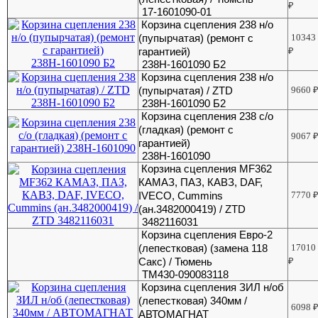
₽
17-1601090-01
Корзина сцепления 238 н/о
(пупырчатая) (ремонт с
10343
гарантией)
₽
238Н-1601090 Б2
Корзина сцепления 238 н/о
(пупырчатая) / ZTD
9660
238Н-1601090 Б2
Корзина сцепления 238 с/о
(гладкая) (ремонт с
9067
гарантией)
238Н-1601090
Корзина сцепления MF362
КАМАЗ, ПАЗ, КАВЗ, DAF,
IVECO, Cummins
7770
(ан.3482000419) / ZTD
3482116031
Корзина сцепления Евро-2
(лепестковая) (замена 118
17010
Сакс) / Тюмень
₽
ТМ430-090083118
Корзина сцепления ЗИЛ н/об
(лепестковая) 340мм /
6098
АВТОМАГНАТ