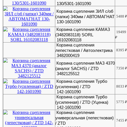
130/5301-1601090
Корзина сцепления ЗИЛ с/об
(лапки) 340мм / АВТОМАГНАТ
5488
130-1601090
Корзина сцепления КАМАЗ
19499
(3482083118) SORL
₽
16102083118
Корзина сцепления
лепестковая / Автоэлектрика
8395
3482000419
Корзина сцепления МАЗ 4370
(аналог SACHS) / ZTD
7350
3482125512
Корзина сцепления Турбо
(усиленная) / ZTD
8033
142-1601090
Корзина сцепления Турбо
(усиленная) / ZTD (Уценка)
5775
142-1601090
Корзина сцепления
универсальная (лепестковая)
7455
/ ZTD