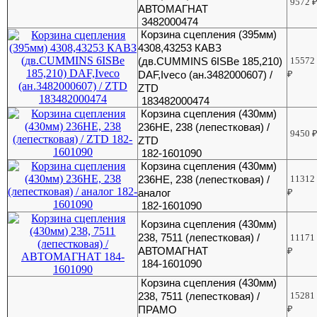
9572
АВТОМАГНАТ
3482000474
Корзина сцепления (395мм)
4308,43253 КАВЗ
(дв.CUMMINS 6ISBe 185,210)
15572
DAF,Iveco (ан.3482000607) /
₽
ZTD
183482000474
Корзина сцепления (430мм)
236НЕ, 238 (лепестковая) /
9450
ZTD
182-1601090
Корзина сцепления (430мм)
236НЕ, 238 (лепестковая) /
11312
аналог
₽
182-1601090
Корзина сцепления (430мм)
238, 7511 (лепестковая) /
11171
АВТОМАГНАТ
₽
184-1601090
Корзина сцепления (430мм)
238, 7511 (лепестковая) /
15281
ПРАМО
₽