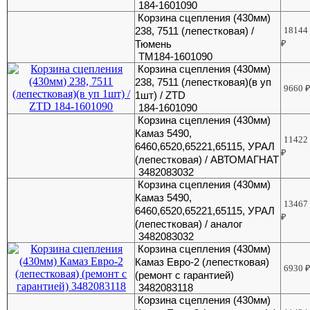
184-1601090
Корзина сцепления (430мм)
238, 7511 (лепестковая) /
18144
Тюмень
₽
ТМ184-1601090
Корзина сцепления (430мм)
238, 7511 (лепестковая)(в уп
9660
1шт) / ZTD
184-1601090
Корзина сцепления (430мм)
Камаз 5490,
11422
6460,6520,65221,65115, УРАЛ
₽
(лепестковая) / АВТОМАГНАТ
3482083032
Корзина сцепления (430мм)
Камаз 5490,
13467
6460,6520,65221,65115, УРАЛ
₽
(лепестковая) / аналог
3482083032
Корзина сцепления (430мм)
Камаз Евро-2 (лепестковая)
6930
(ремонт с гарантией)
3482083118
Корзина сцепления (430мм)