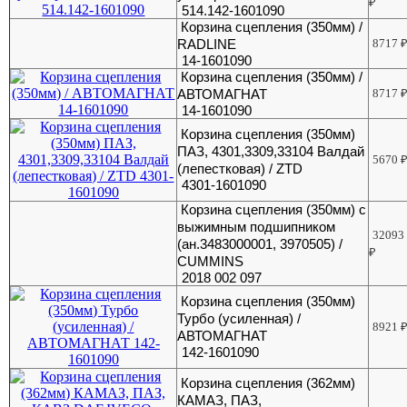
₽
514.142-1601090
Корзина сцепления (350мм) /
RADLINE
8717
14-1601090
Корзина сцепления (350мм) /
АВТОМАГНАТ
8717
14-1601090
Корзина сцепления (350мм)
ПАЗ, 4301,3309,33104 Валдай
5670
(лепестковая) / ZTD
4301-1601090
Корзина сцепления (350мм) с
выжимным подшипником
32093
(ан.3483000001, 3970505) /
₽
CUMMINS
2018 002 097
Корзина сцепления (350мм)
Турбо (усиленная) /
8921
АВТОМАГНАТ
142-1601090
Корзина сцепления (362мм)
КАМАЗ, ПАЗ,