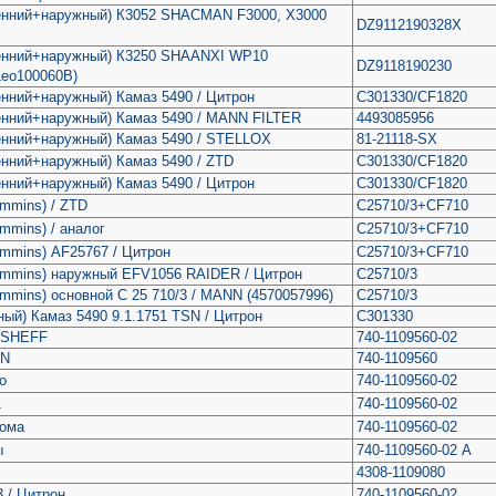
енний+наружный) К3052 SHACMAN F3000, X3000
DZ9112190328X
енний+наружный) К3250 SHAANXI WP10
DZ9118190230
Leo100060B)
нний+наружный) Камаз 5490 / Цитрон
C301330/CF1820
енний+наружный) Камаз 5490 / MANN FILTER
4493085956
енний+наружный) Камаз 5490 / STELLOX
81-21118-SX
нний+наружный) Камаз 5490 / ZTD
C301330/CF1820
нний+наружный) Камаз 5490 / Цитрон
C301330/CF1820
mmins) / ZTD
C25710/3+CF710
mmins) / аналог
C25710/3+CF710
mmins) AF25767 / Цитрон
C25710/3+CF710
ummins) наружный EFV1056 RAIDER / Цитрон
C25710/3
mmins) основной С 25 710/3 / MANN (4570057996)
C25710/3
ый) Камаз 5490 9.1.1751 TSN / Цитрон
C301330
OSHEFF
740-1109560-02
AN
740-1109560
о
740-1109560-02
1
740-1109560-02
рома
740-1109560-02
ы
740-1109560-02 А
4308-1109080
 / Цитрон
740-1109560-02