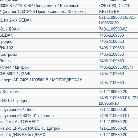
0003 KF7710K SP Специалист / Кострома
C25710/3, CF710
 (аналог С301240) Профессионал / Кострома
KF7116 PR
921-1109560-10/921-
1 из 2-х / SEDAN
1109560-30
01 / ДЗАФ
740-1109560-02
 SEDAN
7405-1109560
Гродно
7405-1109560
 ДФ-102
7405-1109560
 Кострома
7405-1109560
 Ливны
7405-1109560
FV444 / Цитрон
7405-1109560(554)
ФВ 5802 / ДЗАФ
7405-1109560
ксперт AF-7405-1109560-E / МОТОРДЕТАЛЬ
7405-1109560
/ Кострома
721-1109560-20
7406-1109560-01/ 721
В4313 / Гродно
1109560-10
внутренний / Ливны
721-1109560-30
внутренний 4313-01 / Гродно
7406-1109560-01
 из 2-х / AUTOSHEFF
721-1109560-20
из 2-х EFV662 RAIDER / Цитрон
721-1109560-20
из 2-х ДФВ 5804 / ДЗАФ
721-1109560-20