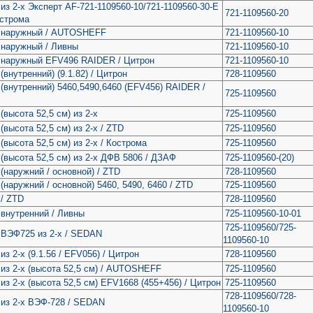
з 2-х Эксперт AF-721-1109560-10/721-1109560-30-E
721-1109560-20
строма
 наружный / AUTOSHEFF
721-1109560-10
 наружный / Ливны
721-1109560-10
 наружный EFV496 RAIDER / Цитрон
721-1109560-10
внутренний) (9.1.82) / Цитрон
728-1109560
(внутренний) 5460,5490,6460 (EFV456) RAIDER /
725-1109560
высота 52,5 см) из 2-х
725-1109560
высота 52,5 см) из 2-х / ZTD
725-1109560
высота 52,5 см) из 2-х / Кострома
725-1109560
(высота 52,5 см) из 2-х ДФВ 5806 / ДЗАФ
725-1109560-(20)
(наружний / основной) / ZTD
728-1109560
наружний / основной) 5460, 5490, 6460 / ZTD
725-1109560
/ ZTD
728-1109560
внутренний / Ливны
725-1109560-10-01
725-1109560/725-
 ВЭФ725 из 2-х / SEDAN
1109560-10
з 2-х (9.1.56 / EFV056) / Цитрон
728-1109560
из 2-х (высота 52,5 см) / AUTOSHEFF
725-1109560
з 2-х (высота 52,5 см) EFV1668 (455+456) / Цитрон
725-1109560
728-1109560/728-
из 2-х ВЭФ-728 / SEDAN
1109560-10