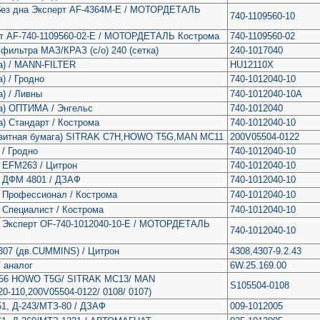
ез дна Эксперт AF-4364M-E / МОТОРДЕТАЛЬ
740-1109560-10
т AF-740-1109560-02-E / МОТОРДЕТАЛЬ Кострома
740-1109560-02
фильтра МАЗ/КРАЗ (с/о) 240 (сетка)
240-1017040
а) / MANN-FILTER
HU12110X
) / Гродно
740-1012040-10
) / Ливны
740-1012040-10А
а) ОПТИМА / Энгельс
740-1012040
) Стандарт / Кострома
740-1012040-10
зитная бумага) SITRAK C7H,HOWO T5G,MAN MC11
200V05504-0122
 / Гродно
740-1012040-10
 EFM263 / Цитрон
740-1012040-10
) ДФМ 4801 / ДЗАФ
740-1012040-10
 Профессионал / Кострома
740-1012040-10
 Специалист / Кострома
740-1012040-10
) Эксперт OF-740-1012040-10-E / МОТОРДЕТАЛЬ
740-1012040-10
307 (дв.CUMMINS) / Цитрон
4308,4307-9.2.43
 аналог
6W.25.169.00
056 HOWO T5G/ SITRAK MC13/ MAN
S105504-0108
-110,200V05504-0122/ 0108/ 0107)
1, Д-243/МТЗ-80 / ДЗАФ
009-1012005