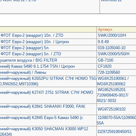
Артикул
ФГОТ Евро-2 (квадрат) 10л. / ZTD
SWK/2000/10/H
ФГОТ Евро-2 (квадрат) 10л. / Цитрон
9.8.49
 ФГОТ Евро-2 (квадрат) 5л.
019-1105040-10
ФГОТ Евро-2 (квадрат) 5л. / ZTD
SWK/2000/5/50/H
сушителя воздуха / BIG FILTER
GB-7100
нний) Камаз 5490 9.1.1754 TSN / Цитрон
CF1820
енний+наружный) / Ливны
728-1109560
енний+наружный) К2652PU SITRAK C7Н/ HOWO T5G
WG9X25190061 /
40,RW2652,М9710396)
WG9X25190062
WG9525195201
енний+наружный) К2747/ 2751 SITRAK C7Н/ HOWO
710W08405-0017/
0021/ 0032
енний+наружный) К2841 SHAANXI F3000, FAW,
WG9725190102
нний+наружный) К2845 Евро-5 Камаз 5490 (c
1109070-55А/1109060
55А
енний+наружный) К3050 SHACMAN X3000 WP12
DZ97259190450/51
 26434)