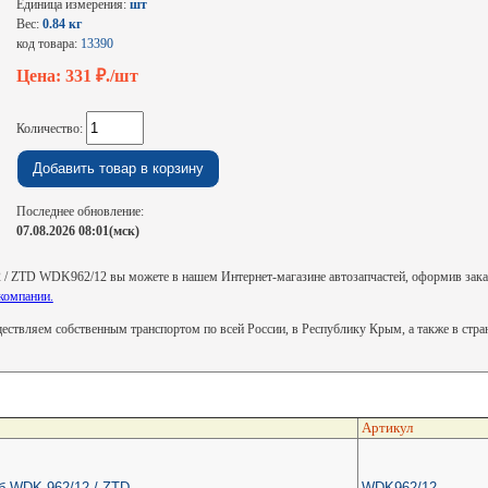
Единица измерения:
шт
Вес:
0.84 кг
код товара:
13390
Цена: 331
₽./шт
Количество:
Последнее обновление:
07.08.2026 08:01(мск)
 ZTD WDK962/12 вы можете в нашем Интернет-магазине автозапчастей, оформив заказ н
компании.
ствляем собственным транспортом по всей России, в Республику Крым, а также в стр
Артикул
 WDK 962/12 / ZTD
WDK962/12