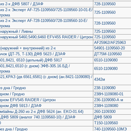
из 2-х ДФВ 5807 / ДЗАФ
728-1109560
з 2-х Эксперт AF-725-1109560/725-1109560-10-01-E/
725-1109560
трома
з 2-х Эксперт AF-728-1109560/728-1109560-10-E/
728-1109560
трома
 наружный / Ливны
725-1109560
 наружный 5460,5490,6460 EFV455 RAIDER / Цитрон
725-1109560
AF25962/AF25963
(наружний + внутренний) из 2-х
54901-1109560-20
ок (ДТ-75, Т-130) ДФВ 5623 / ДЗАФ
ДТ75М-1109560
1,8421, 6510 (цельный) ДФВ 5917
6510-1109080
1,8421,6510 (с дном) ЭФВ-305.16.БД /
6510-1109080
трома
,КРАЗ (дв.6561,6581) (с дном) (ан.8421-1109080) /
4342м
 дна / Гродно
238-1109080
дном / Гродно
238Н-1109080-01
дном EFV545 RAIDER / Цитрон
236-1109080-А м
дном ДФВ 5913 / ДЗАФ
238Н-1109080
байны Д-260 из 2-х ДФВ 5624 (ан. EKO-01.64)
260-1109300
ДФВ 5809 (аналог 740.1109560-10) / ДЗАФ
ДФВ 5809
0
Т150-1109560
з дна / Гродно
740-1109560-10МЭ