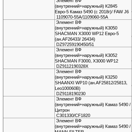
Элемент ВФ
(внутренний+наружный) К2845
Евро-5 Камаз 5490 (c 2018г)/ FAW J6
1109070-55А/1109060-55А
Элемент ВФ
(внутренний+наружный) К3050
SHACMAN X3000 WP12 Евро-5
(ан.AF26433/ 26434)
DZ97259190450/51
Элемент ВФ
(внутренний+наружный) К3052
SHACMAN F3000, X3000 WP12
DZ9112190328X
Элемент ВФ
(внутренний+наружный) К3250
SHAANXI WP10 (ан.AF25812/25813,
Leo100060B)
DZ9118190230
Элемент ВФ
(внутренний+наружный) Камаз 5490 /
Цитрон
C301330/CF1820
Элемент ВФ
(внутренний+наружный) Камаз 5490 /
MANN FILTER