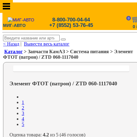
0
8-800-700-04-64
+7 (8552) 53-76-45
МИГ-АВТО
0
< Назад
|
Вывести весь каталог
Каталог
> Запчасти КамАЗ > Система питания > Элемент
ФТОТ (патрон) / ZTD 060-1117040
Элемент ФТОТ (патрон) / ZTD 060-1117040
1
2
3
4
5
Оценка товара:
4.2
из 5 (46 голосов)