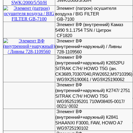
SWK/2000/5/50/H
Элемент (патрон) осушителя
воздуха / BIG FILTER
GB-7100
Элемент ВФ (внутренний) Камаз
5490 9.1.1754 TSN / Цитрон
CF1820
Элемент ВФ
(внутренний+наружный) / Ливны
728-1109560
Элемент ВФ
(внутренний+наружный) К2652PU
SITRAK C7Н/ HOWO T5G (ан.
CK3689,70307040,RW2652,М9710396)
WG9X25190061 / WG9X25190062
Элемент ВФ
(внутренний+наружный) К2747/ 2751
SITRAK C7Н/ HOWO T5G
WG9525195201 710W08405-0017/
0021/ 0032
Элемент ВФ
(внутренний+наружный) К2841
SHAANXI F3000, FAW, HOWO A7
WG9725190102