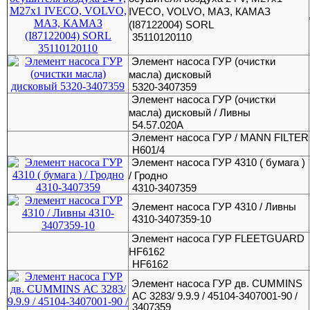
IVECO, VOLVO, МАЗ, КАМАЗ
(I87122004) SORL
35110120110
Элемент насоса ГУР (очистки
масла) дисковый
5320-3407359
Элемент насоса ГУР (очистки
масла) дисковый / Ливны
54.57.020А
Элемент насоса ГУР / MANN FILTER
H601/4
Элемент насоса ГУР 4310 ( бумага )
/ Гродно
4310-3407359
Элемент насоса ГУР 4310 / Ливны
4310-3407359-10
Элемент насоса ГУР FLEETGUARD
HF6162
HF6162
Элемент насоса ГУР дв. CUMMINS
АС 3283/ 9.9.9 / 45104-3407001-90 /
3407359