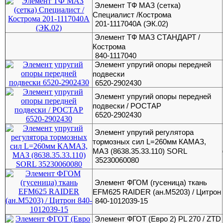
Элемент ТФ МАЗ (сетка)
Специалист /Кострома
201-1117040А (ЭК.02)
Элемент ТФ МАЗ СТАНДАРТ /
Кострома
840-1117040
Элемент упругий опоры передней
подвески
6520-2902430
Элемент упругий опоры передней
подвески / РОСТАР
6520-2902430
Элемент упругий регулятора
тормозных сил L=260мм КАМАЗ,
МАЗ (8638.35.33.110) SORL
35230060080
Элемент ФГОМ (гусеница) ткань
EFM625 RAIDER (ан.М5203) / Цитрон
840-1012039-15
Элемент ФГОТ (Евро 2) PL 270 / ZTD