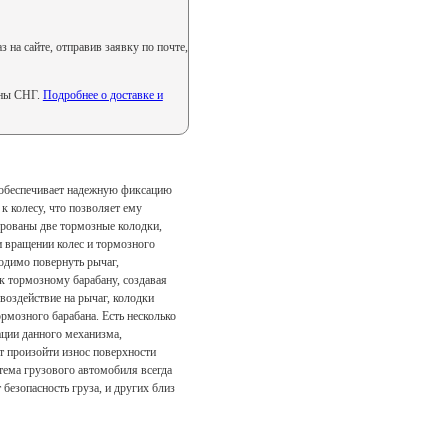
на сайте, отправив заявку по почте,
аны СНГ.
Подробнее о доставке и
е обеспечивает надежную фиксацию
к колесу, что позволяет ему
ированы две тормозные колодки,
и вращении колес и тормозного
одимо повернуть рычаг,
к тормозному барабану, создавая
 воздействие на рычаг, колодки
рмозного барабана. Есть несколько
ации данного механизма,
т произойти износ поверхности
стема грузового автомобиля всегда
безопасность груза, и других близ