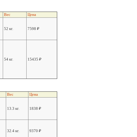
Вес
Цена
52 кг.
7598
₽
54 кг.
15435
₽
Вес
Цена
13.3 кг.
1838
₽
32.4 кг.
9370
₽