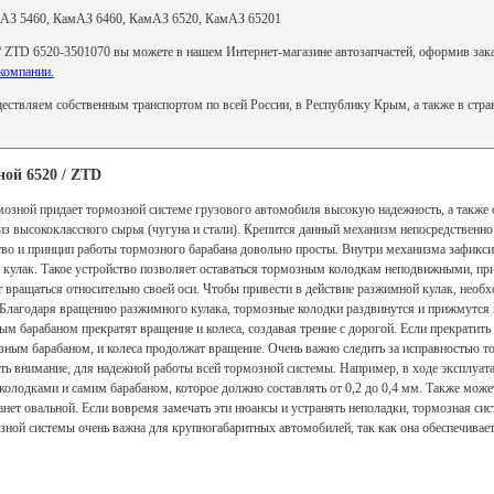
АЗ 5460, КамАЗ 6460, КамАЗ 6520, КамАЗ 65201
 ZTD 6520-3501070 вы можете в нашем Интернет-магазине автозапчастей, оформив заказ 
компании.
ствляем собственным транспортом по всей России, в Республику Крым, а также в стр
ой 6520 / ZTD
рмозной придает тормозной системе грузового автомобиля высокую надежность, а такж
из высококлассного сырья (чугуна и стали). Крепится данный механизм непосредственно 
тво и принцип работы тормозного барабана довольно просты. Внутри механизма зафикс
 кулак. Такое устройство позволяет оставаться тормозным колодкам неподвижными, пр
 вращаться относительно своей оси. Чтобы привести в действие разжимной кулак, необх
 Благодаря вращению разжимного кулака, тормозные колодки раздвинутся и прижмутся 
ным барабаном прекратят вращение и колеса, создавая трение с дорогой. Если прекратить
озным барабаном, и колеса продолжат вращение. Очень важно следить за исправностью то
ить внимание, для надежной работы всей тормозной системы. Например, в ходе эксплуат
колодками и самим барабаном, которое должно составлять от 0,2 до 0,4 мм. Также може
станет овальной. Если вовремя замечать эти нюансы и устранять неполадки, тормозная си
зной системы очень важна для крупногабаритных автомобилей, так как она обеспечивает 