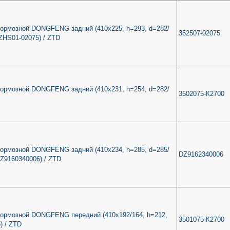
тормозной DONGFENG задний (410x225, h=293, d=282/
352507-02075
5ZHS01-02075) / ZTD
тормозной DONGFENG задний (410x231, h=254, d=282/
3502075-К2700
тормозной DONGFENG задний (410x234, h=285, d=285/
DZ9162340006
DZ9160340006) / ZTD
тормозной DONGFENG передний (410x192/164, h=212,
3501075-К2700
) / ZTD