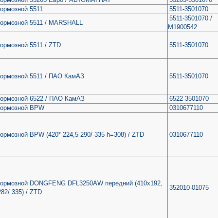
ормозной 5511
5511-3501070
5511-3501070 /
тормозной 5511 / MARSHALL
M1900542
ормозной 5511 / ZTD
5511-3501070
тормозной 5511 / ПАО КамАЗ
5511-3501070
тормозной 6522 / ПАО КамАЗ
6522-3501070
тормозной BPW
0310677110
ормозной BPW (420* 224,5 290/ 335 h=308) / ZTD
0310677110
тормозной DONGFENG DFL3250AW передний (410x192,
352010-01075
82/ 335) / ZTD