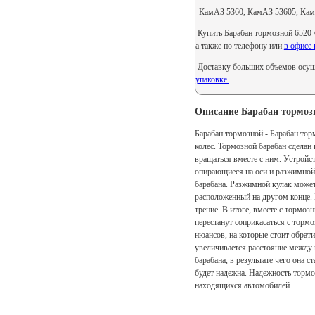
КамАЗ 5360, КамАЗ 53605, Кам
Купить Барабан тормозной 6520 /
а также по телефону или
в офисе 
Доставку больших объемов осуще
упаковке.
Описание Барабан тормозн
Барабан тормозной - Барабан то
колес. Тормозной барабан сделан 
вращаться вместе с ним. Устройс
опирающиеся на оси и разжимной
барабана. Разжимной кулак может
расположенный на другом конце.
трение. В итоге, вместе с тормоз
перестанут соприкасаться с торм
нюансов, на которые стоит обрат
увеличивается расстояние между 
барабана, в результате чего она 
будет надежна. Надежность тормо
находящихся автомобилей.