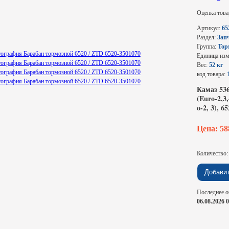
Оценка това
Артикул:
65
Раздел:
Зап
Группа:
Тор
Единица из
Вес:
52 кг
код товара:
Камаз 536
(Euro-2,3,
o-2, 3), 6
Цена: 5
Количество
Последнее о
06.08.2026 