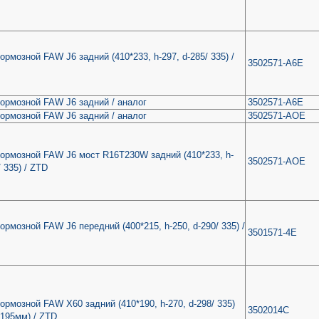
ормозной FAW J6 задний (410*233, h-297, d-285/ 335) /
3502571-A6E
ормозной FAW J6 задний / аналог
3502571-A6E
ормозной FAW J6 задний / аналог
3502571-AOE
ормозной FAW J6 мост R16T230W задний (410*233, h-
3502571-AOE
/ 335) / ZTD
ормозной FAW J6 передний (400*215, h-250, d-290/ 335) /
3501571-4Е
ормозной FAW Х60 задний (410*190, h-270, d-298/ 335)
3502014С
 195мм) / ZTD