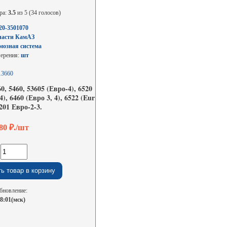
ра:
3.5
из 5 (34 голосов)
20-3501070
части КамАЗ
мозная система
мерения:
шт
13660
0, 5460, 53605 (Евро-4), 6520
4), 6460 (Евро 3, 4), 6522 (Eur
5201 Евро-2-3.
880
₽./шт
:
бновление:
08:01(мск)