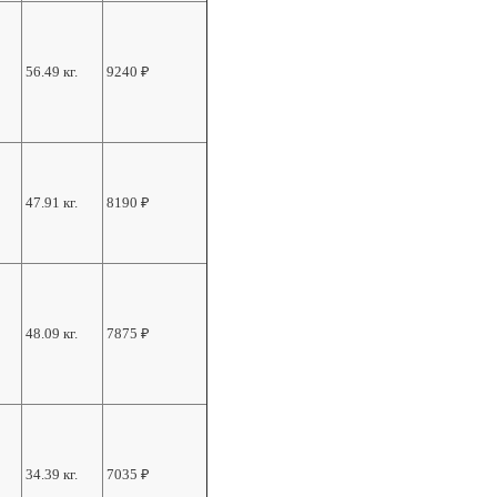
56.49 кг.
9240
₽
47.91 кг.
8190
₽
48.09 кг.
7875
₽
34.39 кг.
7035
₽