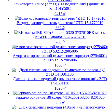
Гайковерт в кейсе (32*33) (На подшипнике) длинный /
ZTD HY58C
2415
₽
Воздухораспределитель делителя / ZTD 15-1772010
667
₽
ВК массы
(ВК-860) / аналог 5320-3737010
700
₽
Амортизатор основной (в железном корпусе) (275/460) /
ZTD 53212-2905006
1680
₽
Диск сцепления ведомый (композитное волокно) / ZTD
14-1601130
1628
₽
Зеркало основное В8 сфера (410х200) 53205-8201020
292
₽