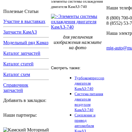
элементы системы охлаждения
двигателя КамАЗ-740
Наши телеф
Полезные Статьи
8 (800) 700-
Участие в выставках
8 (8552) 53-
Запчасти КамАЗ
Наша электр
для увеличения
изображения нажмите
Модельный ряд Камаз
на фото
mig-auto@mai
Каталог запчастей
Каталог статей
Смотреть также:
Каталог схем
Турбокомпрессор
двигателя
Справочник
КамАЗ-740
запчастей
Система питания
двигателя
Добавить в закладки:
воздухом
КамАЗ-740
Наши партнеры:
Сцепление и
привод
автомобиля
КамАЗ