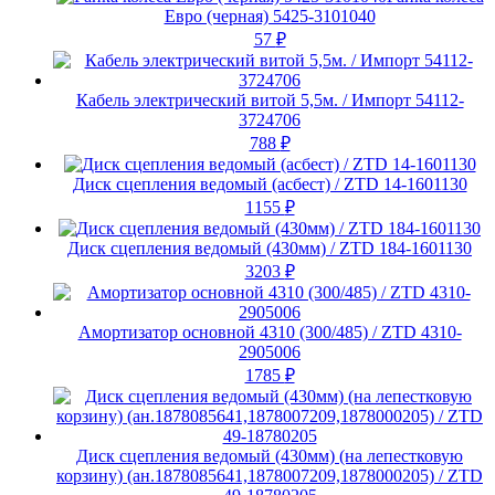
Евро (черная) 5425-3101040
57
₽
Кабель электрический витой 5,5м. / Импорт 54112-
3724706
788
₽
Диск сцепления ведомый (асбест) / ZTD 14-1601130
1155
₽
Диск сцепления ведомый (430мм) / ZTD 184-1601130
3203
₽
Амортизатор основной 4310 (300/485) / ZTD 4310-
2905006
1785
₽
Диск сцепления ведомый (430мм) (на лепестковую
корзину) (ан.1878085641,1878007209,1878000205) / ZTD