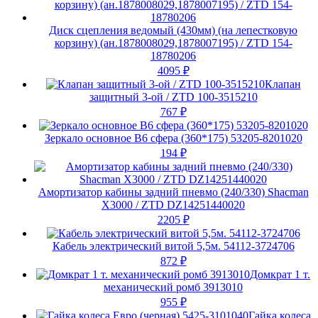
Диск сцепления ведомый (430мм) (на лепестковую
корзину) (ан.1878008029,1878007195) / ZTD 154-
18780206
4095
₽
Клапан
защитный 3-ой / ZTD 100-3515210
767
₽
Зеркало основное В6 сфера (360*175) 53205-8201020
194
₽
Амортизатор кабины задний пневмо (240/330) Shacman
X3000 / ZTD DZ14251440020
2205
₽
Кабель электрический витой 5,5м. 54112-3724706
872
₽
Домкрат 1 т.
механический ромб 3913010
955
₽
Гайка колеса