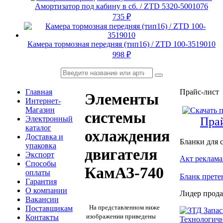
Амортизатор под кабину в сб. / ZTD 5320-5001076
735
₽
Камера тормозная передняя (тип16) / ZTD 100-3519010
998
₽
Главная
Прайс-лист
Элементы
Интернет-
Магазин
системы
Электронный
Пра
каталог
охлаждения
Доставка и
Бланки для 
упаковка
двигателя
Экспорт
Акт реклам
Способы
КамАЗ-740
оплаты
Бланк прете
Гарантия
О компании
Лидер прод
Вакансии
На представленном ниже
Поставщикам
изображении приведены
Контакты