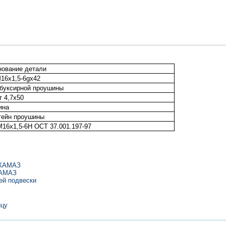
ование детали
16х1,5-6gх42
буксирной проушины
 4,7х50
ина
тейн проушины
М16х1,5-6Н ОСТ 37.001.197-97
 КАМАЗ
КАМАЗ
ей подвески
ицу