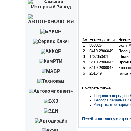
№
Номер детали
Наимен
1
853025
Болт М
2
5410-2806049
Палец 
3
1/07350/01
Шплинт
4
5410.2806043
Проуш
5
5410-2806047
Кронш
6
251649
Гайка 
Смотреть также:
Подвеска передняя
Рессора передняя 
Амортизатор передн
Перейти на главную стран