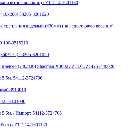
омпозитное волокно) / ZTD 14-1601130
(410х200) 53205-8201020
к сцепления ведомый (430мм) (на лепестковую корзину)
D 100-3515210
(360*175) 53205-8201020
 пневмо (240/330) Shacman X3000 / ZTD DZ14251440020
 5,5м. 54112-3724706
ромб 3913010
5425-3101040
 5,5м. / Импорт 54112-3724706
бест) / ZTD 14-1601130