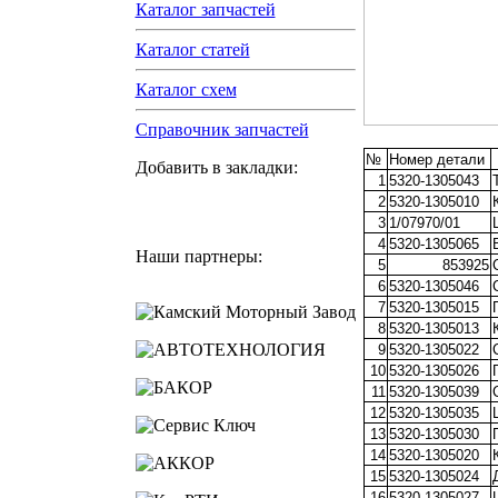
Каталог запчастей
Каталог статей
Каталог схем
Справочник запчастей
№
Номер детали
Добавить в закладки:
1
5320-1305043
2
5320-1305010
3
1/07970/01
4
5320-1305065
Наши партнеры:
5
853925
6
5320-1305046
7
5320-1305015
8
5320-1305013
9
5320-1305022
10
5320-1305026
11
5320-1305039
12
5320-1305035
13
5320-1305030
14
5320-1305020
15
5320-1305024
16
5320-1305027