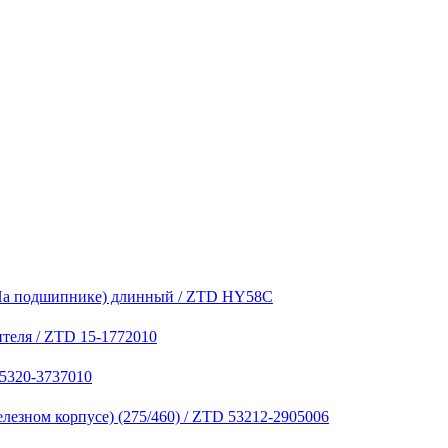
 (На подшипнике) длинный / ZTD HY58C
теля / ZTD 15-1772010
 5320-3737010
лезном корпусе) (275/460) / ZTD 53212-2905006