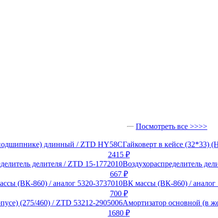
Посмотреть все >>>>
Гайковерт в кейсе (32*33)
2415
₽
Воздухораспределитель дели
667
₽
ВК массы (ВК-860) / аналог
700
₽
Амортизатор основной (в же
1680
₽