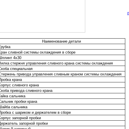
Наименование детали
Трубка
Кран сливной системы охлаждения в сборе
Шплинт 4х30
Вилка стержня управления сливного крана системы охлаждения
Скоба специальная
Стержень привода управления сливным краном системы охлаждения
Пробка крана
Корпус сливного крана
Скоба привода сливного крана
Гайка сальника
Сальник пробки крана
Шайба сальника
Пробка с шариком и держателем в сборе
Корпус запорной пробки
Держатель запорной пробки
Шарик 9 запорный