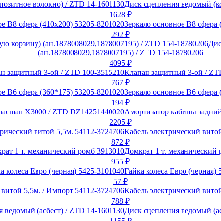
Диск сцепления ведомый (к
1628
₽
Зеркало основное В8 сфера 
292
₽
Дис
(ан.1878008029,1878007195) / ZTD 154-18780206
4095
₽
Клапан защитный 3-ой / ZT
767
₽
Зеркало основное В6 сфера 
194
₽
Амортизатор кабины задний
2205
₽
Кабель электрический витой
872
₽
Домкрат 1 т. механический 
955
₽
Гайка колеса Евро (черная) 
57
₽
Кабель электрический витой
788
₽
Диск сцепления ведомый (ас
1155
₽