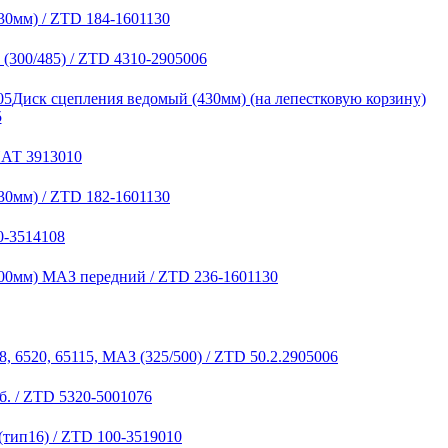
30мм) / ZTD 184-1601130
(300/485) / ZTD 4310-2905006
Диск сцепления ведомый (430мм) (на лепестковую корзину)
5
НАТ 3913010
30мм) / ZTD 182-1601130
0-3514108
00мм) МАЗ передний / ZTD 236-1601130
, 6520, 65115, МАЗ (325/500) / ZTD 50.2.2905006
б. / ZTD 5320-5001076
(тип16) / ZTD 100-3519010