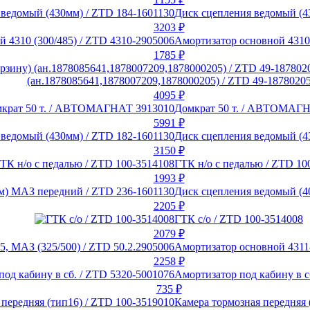
Диск сцепления ведомый (4
3203
₽
Амортизатор основной 4310 
1785
₽
(ан.1878085641,1878007209,1878000205) / ZTD 49-1878020
4095
₽
Домкрат 50 т. / АВТОМАГ
5991
₽
Диск сцепления ведомый (4
3150
₽
ГТК н/о с педалью / ZTD 10
1993
₽
Диск сцепления ведомый (4
2205
₽
ГТК с/о / ZTD 100-3514008
2079
₽
Амортизатор основной 43118
2258
₽
Амортизатор под кабину в с
735
₽
Камера тормозная передняя 