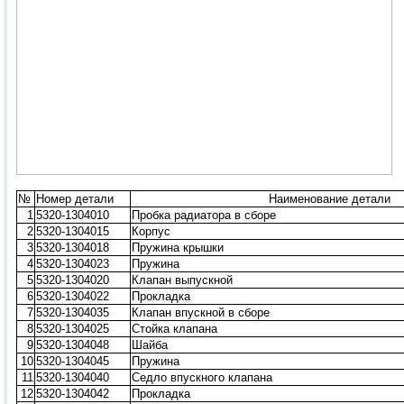
№
Номер детали
Наименование детали
1
5320-1304010
Пробка радиатора в сборе
2
5320-1304015
Корпус
3
5320-1304018
Пружина крышки
4
5320-1304023
Пружина
5
5320-1304020
Клапан выпускной
6
5320-1304022
Прокладка
7
5320-1304035
Клапан впускной в сборе
8
5320-1304025
Стойка клапана
9
5320-1304048
Шайба
10
5320-1304045
Пружина
11
5320-1304040
Седло впускного клапана
12
5320-1304042
Прокладка