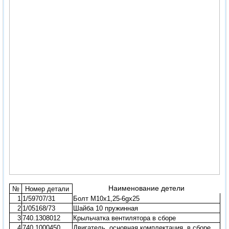
Наименование детели
№
Номер детали
1
1/59707/31
Болт М10х1,25-6gх25
2
1/05168/73
Шайба 10 пружинная
3
740.1308012
Крыльчатка вентилятора в сборе
4
740.1000450
Двигатель, основная комплектация, в сборе