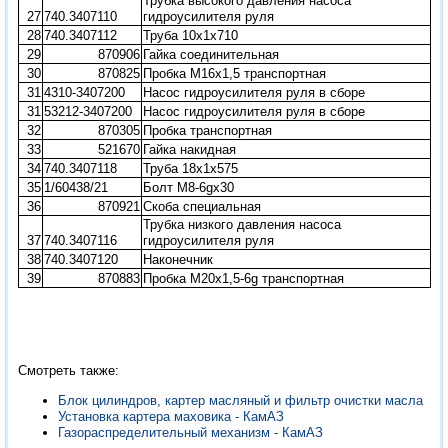
Трубка высокого давления насоса
27
740.3407110
гидроусилителя руля
28
740.3407112
Труба 10х1х710
29
870906
Гайка соединительная
30
870825
Пробка М16х1,5 транспортная
31
4310-3407200
Насос гидроусилителя руля в сборе
31
53212-3407200
Насос гидроусилителя руля в сборе
32
870305
Пробка транспортная
33
521670
Гайка накидная
34
740.3407118
Труба 18х1х575
35
1/60438/21
Болт М8-6gх30
36
870921
Скоба специальная
Трубка низкого давления насоса
37
740.3407116
гидроусилителя руля
38
740.3407120
Наконечник
39
870883
Пробка М20х1,5-6g транспортная
Смотреть также:
Блок цилиндров, картер масляный и фильтр очистки масла
Установка картера маховика - КамАЗ
Газораспределительный механизм - КамАЗ