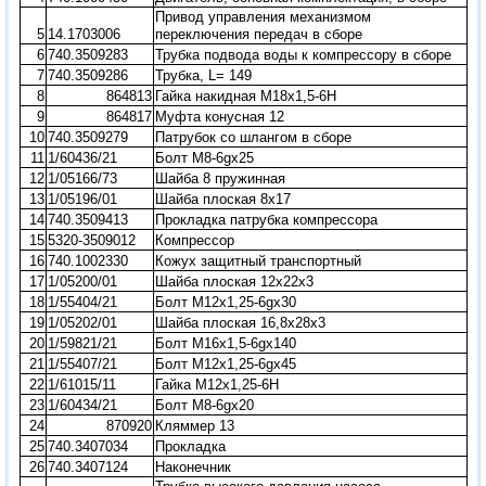
Привод управления механизмом
5
14.1703006
переключения передач в сборе
6
740.3509283
Трубка подвода воды к компрессору в сборе
7
740.3509286
Трубка, L= 149
8
864813
Гайка накидная М18х1,5-6Н
9
864817
Муфта конусная 12
10
740.3509279
Патрубок со шлангом в сборе
11
1/60436/21
Болт М8-6gх25
12
1/05166/73
Шайба 8 пружинная
13
1/05196/01
Шайба плоская 8х17
14
740.3509413
Прокладка патрубка компрессора
15
5320-3509012
Компрессор
16
740.1002330
Кожух защитный транспортный
17
1/05200/01
Шайба плоская 12х22х3
18
1/55404/21
Болт М12х1,25-6gх30
19
1/05202/01
Шайба плоская 16,8х28х3
20
1/59821/21
Болт М16х1,5-6gх140
21
1/55407/21
Болт М12х1,25-6gх45
22
1/61015/11
Гайка М12х1,25-6Н
23
1/60434/21
Болт М8-6gх20
24
870920
Кляммер 13
25
740.3407034
Прокладка
26
740.3407124
Наконечник