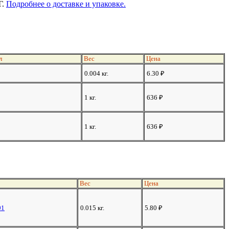
Г.
Подробнее о доставке и упаковке.
л
Вес
Цена
0.004 кг.
6.30
₽
1 кг.
636
₽
1 кг.
636
₽
Вес
Цена
01
0.015 кг.
5.80
₽