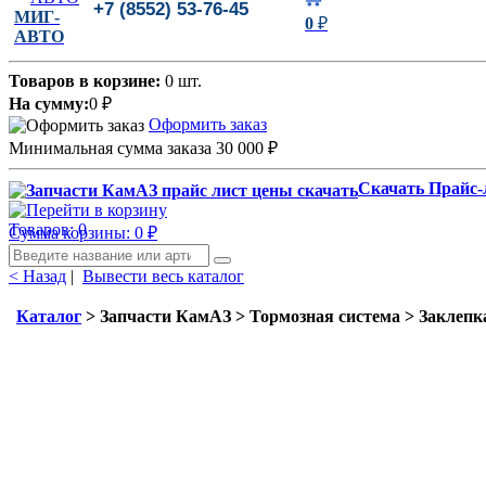
+7 (8552) 53-76-45
МИГ-
0
₽
АВТО
Товаров в корзине:
0 шт.
На сумму:
0
₽
Оформить заказ
Минимальная сумма заказа 30 000
₽
Скачать Прайс-
Товаров: 0
Сумма корзины: 0
₽
< Назад
|
Вывести весь каталог
Каталог
> Запчасти КамАЗ > Тормозная система > Заклепк