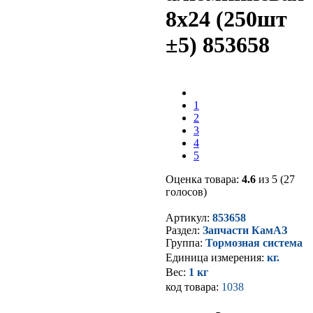
8х24 (250шт
±5) 853658
1
2
3
4
5
Оценка товара:
4.6
из 5 (27
голосов)
Артикул:
853658
Раздел:
Запчасти КамАЗ
Группа:
Тормозная система
Единица измерения:
кг.
Вес:
1 кг
код товара:
1038