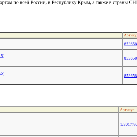
ртом по всей России, в Республику Крым, а также в страны СН
Артику
853658
±5)
853658
±5)
853658
Артикул
1/30177/