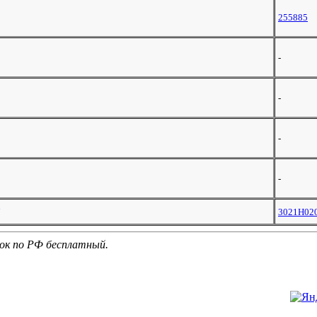
255885
-
-
-
-
3021Н02
нок по РФ бесплатный.