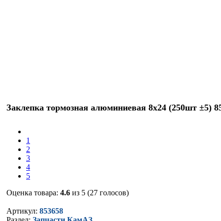
Заклепка тормозная алюминиевая 8х24 (250шт ±5) 8
1
2
3
4
5
Оценка товара:
4.6
из 5 (27 голосов)
Артикул:
853658
Раздел:
Запчасти КамАЗ