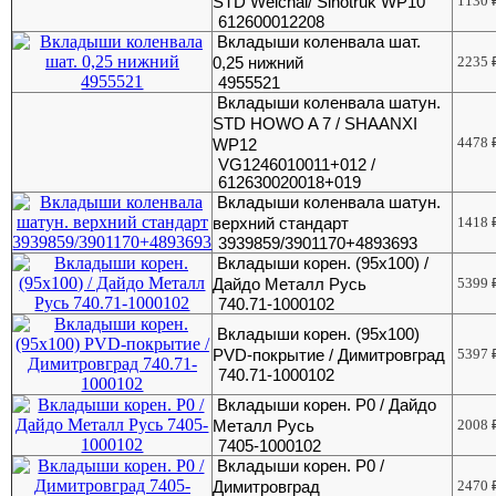
STD Weichai/ Sinotruk WP10
1130
612600012208
Вкладыши коленвала шат.
0,25 нижний
2235
4955521
Вкладыши коленвала шатун.
STD HOWO A 7 / SHAANXI
4478
WP12
VG1246010011+012 /
612630020018+019
Вкладыши коленвала шатун.
верхний стандарт
1418
3939859/3901170+4893693
Вкладыши корен. (95х100) /
Дайдо Металл Русь
5399
740.71-1000102
Вкладыши корен. (95х100)
PVD-покрытие / Димитровград
5397
740.71-1000102
Вкладыши корен. Р0 / Дайдо
Металл Русь
2008
7405-1000102
Вкладыши корен. Р0 /
Димитровград
2470