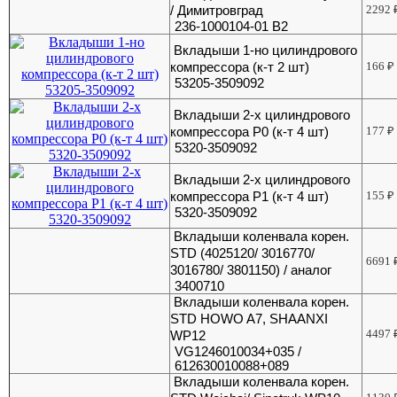
/ Димитровград
2292
236-1000104-01 В2
Вкладыши 1-но цилиндрового
компрессора (к-т 2 шт)
166
₽
53205-3509092
Вкладыши 2-х цилиндрового
компрессора Р0 (к-т 4 шт)
177
₽
5320-3509092
Вкладыши 2-х цилиндрового
компрессора Р1 (к-т 4 шт)
155
₽
5320-3509092
Вкладыши коленвала корен.
STD (4025120/ 3016770/
6691
3016780/ 3801150) / аналог
3400710
Вкладыши коленвала корен.
STD HOWO A7, SHAANXI
4497
WP12
VG1246010034+035 /
612630010088+089
Вкладыши коленвала корен.