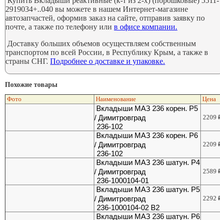
Купить Вкладыши реактивные (к-т из 2-х) (порошковые) 5511-
2919034+..040 вы можете в нашем Интернет-магазине
автозапчастей, оформив заказ на сайте, отправив заявку по
почте, а также по телефону или
в офисе компании.
Доставку больших объемов осуществляем собственным
транспортом по всей России, в Республику Крым, а также в
страны СНГ.
Подробнее о доставке и упаковке.
Похожие товары
Фото
Наименование
Цена
Вкладыши МАЗ 236 корен. Р5
/ Димитровград
2209
236-102
Вкладыши МАЗ 236 корен. Р6
/ Димитровград
2209
236-102
Вкладыши МАЗ 236 шатун. Р4
/ Димитровград
2589
236-1000104-01
Вкладыши МАЗ 236 шатун. Р5
/ Димитровград
2292
236-1000104-02 В2
Вкладыши МАЗ 236 шатун. Р6