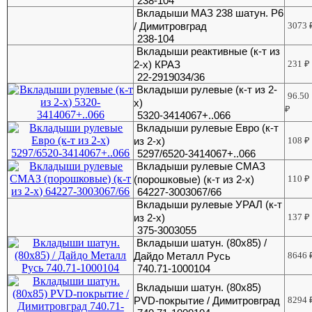
238-104
Вкладыши МАЗ 238 шатун. Р6
/ Димитровград
3073
238-104
Вкладыши реактивные (к-т из
2-х) КРАЗ
231
₽
22-2919034/36
Вкладыши рулевые (к-т из 2-
96.50
х)
₽
5320-3414067+..066
Вкладыши рулевые Евро (к-т
из 2-х)
108
₽
5297/6520-3414067+..066
Вкладыши рулевые СМАЗ
(порошковые) (к-т из 2-х)
110
₽
64227-3003067/66
Вкладыши рулевые УРАЛ (к-т
из 2-х)
137
₽
375-3003055
Вкладыши шатун. (80х85) /
Дайдо Металл Русь
8646
740.71-1000104
Вкладыши шатун. (80х85)
PVD-покрытие / Димитровград
8294