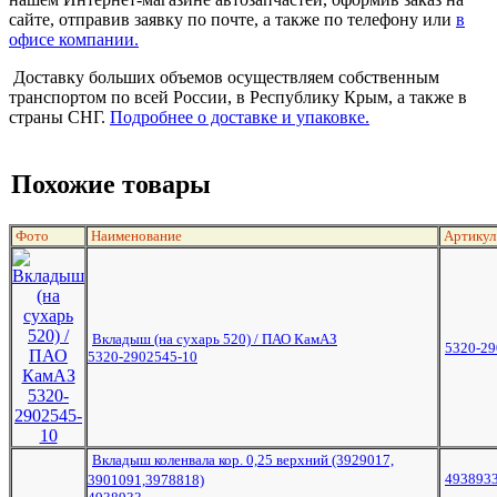
сайте, отправив заявку по почте, а также по телефону или
в
офисе компании.
Доставку больших объемов осуществляем собственным
транспортом по всей России, в Республику Крым, а также в
страны СНГ.
Подробнее о доставке и упаковке.
Похожие товары
Фото
Наименование
Артикул
Вкладыш (на сухарь 520) / ПАО КамАЗ
5320-29
5320-2902545-10
Вкладыш коленвала кор. 0,25 верхний (3929017,
493893
3901091,3978818)