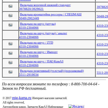
Вкладыш коренной нижний стандарт
397882
3978820/3929021
Вкладыш кронштейна рессоры / СПЕЦМАШ
504Н-2
504Н-2902449
Вкладыш на шрус (штука)
4310-2
4310-2304066
Вкладыш на шрус (штука) / аналог
4310-2
4310-2304066
Вкладыш на шрус / ZTD
4310-2
4310-2304066
Вкладыш на шрус / Импорт
4310-2
4310-2304066
Вкладыш на шрус / ПАО КамАЗ
4310-2
4310-2304066
Вкладыш реактивный (толстый) (порошковый)
5511-2
5511-2919034
По всем вопросам звоните по телефону : 8-800-700-04-64 -
Звонок по РФ бесплатный.
mig-kama.ru
© 2017
Интернет-магазин запчастей.
All rights reserved,
Автомобили камаз, Запчасти КамАЗ Набережные