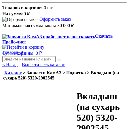
Товаров в корзине:
0 шт.
На сумму:
0
₽
Оформить заказ
Минимальная сумма заказа 30 000
₽
Скачать
Прайс-лист
Товаров: 0
Сумма корзины: 0
₽
< Назад
|
Вывести весь каталог
Каталог
> Запчасти КамАЗ > Подвеска > Вкладыш (на
сухарь 520) 5320-2902545
Вкладыш
(на сухарь
520) 5320-
2902545