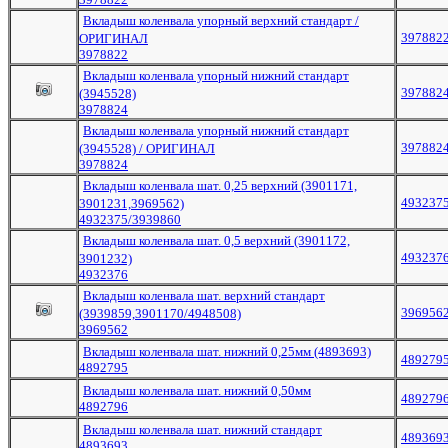
Вкладыш коленвала упорный верхний стандарт /
397882
ОРИГИНАЛ
3978822
Вкладыш коленвала упорный нижний стандарт
397882
(3945528)
3978824
Вкладыш коленвала упорный нижний стандарт
397882
(3945528) / ОРИГИНАЛ
3978824
Вкладыш коленвала шат. 0,25 верхний (3901171,
493237
3901231,3969562)
4932375/3939860
Вкладыш коленвала шат. 0,5 верхний (3901172,
493237
3901232)
4932376
Вкладыш коленвала шат. верхний стандарт
396956
(3939859,3901170/4948508)
3969562
Вкладыш коленвала шат. нижний 0,25мм (4893693)
489279
4892795
Вкладыш коленвала шат. нижний 0,50мм
489279
4892796
Вкладыш коленвала шат. нижний стандарт
489369
4893693