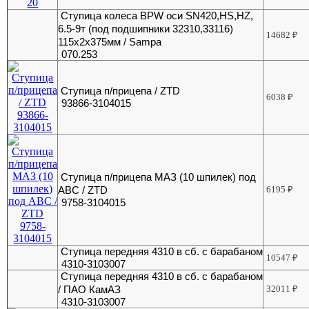
Ступица колеса BPW оси SN420,HS,HZ,
6.5-9т (под подшипники 32310,33116)
14682
₽
115х2х375мм / Sampa
070.253
Ступица п/прицепа / ZTD
6038
₽
93866-3104015
Ступица п/прицепа МАЗ (10 шпилек) под
АBС / ZTD
6195
₽
9758-3104015
Ступица передняя 4310 в сб. с барабаном
10547
₽
4310-3103007
Ступица передняя 4310 в сб. с барабаном
/ ПАО КамАЗ
32011
₽
4310-3103007