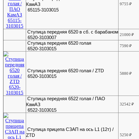
КамАЗ
9755
₽
65115-3103015
Ступица передняя 6520 в сб. с барабаном
21000
₽
6520-3103007
Ступица передняя 6520 голая
7590
₽
6520-3103015
Ступица передняя 6520 голая / ZTD
5880
₽
6520-3103015
Ступица передняя 6522 голая / ПАО
КамАЗ
32542
₽
6522-3103015
Ступица прицепа СЗАП на ось L1 (12т) /
ZTD
5250
₽