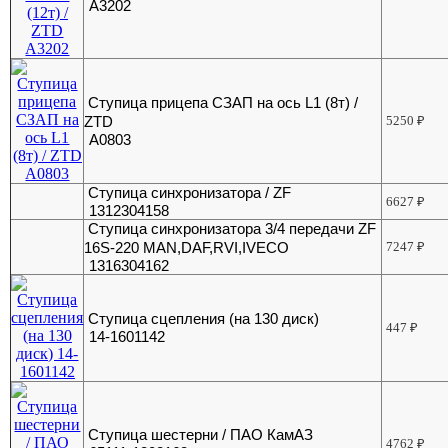
A3202
Ступица прицепа СЗАП на ось L1 (8т) /
ZTD
5250
₽
A0803
Ступица синхронизатора / ZF
6627
₽
1312304158
Ступица синхронизатора 3/4 передачи ZF
16S-220 MAN,DAF,RVI,IVECO
7247
₽
1316304162
Ступица сцепления (на 130 диск)
447
₽
14-1601142
Ступица шестерни / ПАО КамАЗ
4762
₽