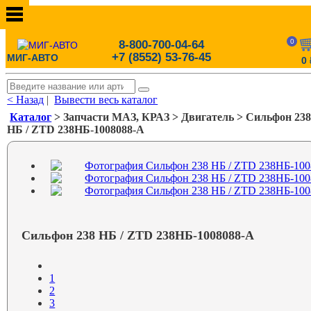
0
8-800-700-04-64
+7 (8552) 53-76-45
МИГ-АВТО
0
< Назад
|
Вывести весь каталог
Каталог
> Запчасти МАЗ, КРАЗ > Двигатель > Сильфон 23
НБ / ZTD 238НБ-1008088-А
Сильфон 238 НБ / ZTD 238НБ-1008088-А
1
2
3