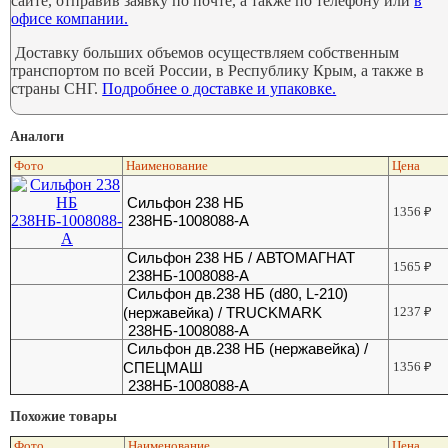
сайте, отправив заявку по почте, а также по телефону или
в
офисе компании.
Доставку больших объемов осуществляем собственным
транспортом по всей России, в Республику Крым, а также в
страны СНГ.
Подробнее о доставке и упаковке.
Аналоги
Фото
Наименование
Цена
Сильфон 238 НБ
1356
₽
238НБ-1008088-А
Сильфон 238 НБ / АВТОМАГНАТ
1565
₽
238НБ-1008088-А
Сильфон дв.238 НБ (d80, L-210)
(нержавейка) / TRUCKMARK
1237
₽
238НБ-1008088-А
Сильфон дв.238 НБ (нержавейка) /
СПЕЦМАШ
1356
₽
238НБ-1008088-А
Похожие товары
Фото
Наименование
Цена