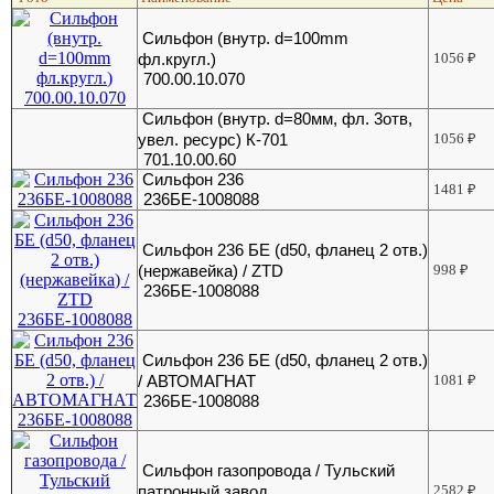
Сильфон (внутр. d=100mm
фл.кругл.)
1056
₽
700.00.10.070
Сильфон (внутр. d=80мм, фл. 3отв,
увел. ресурс) К-701
1056
₽
701.10.00.60
Сильфон 236
1481
₽
236БЕ-1008088
Сильфон 236 БЕ (d50, фланец 2 отв.)
(нержавейка) / ZTD
998
₽
236БЕ-1008088
Сильфон 236 БЕ (d50, фланец 2 отв.)
/ АВТОМАГНАТ
1081
₽
236БЕ-1008088
Сильфон газопровода / Тульский
патронный завод
2582
₽