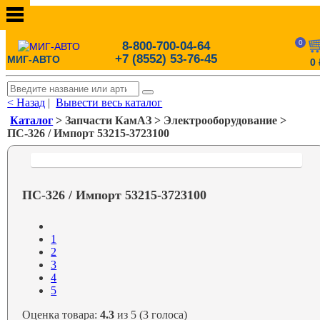
0
8-800-700-04-64
+7 (8552) 53-76-45
МИГ-АВТО
0
< Назад
|
Вывести весь каталог
Каталог
> Запчасти КамАЗ > Электрооборудование >
ПС-326 / Импорт 53215-3723100
ПС-326 / Импорт 53215-3723100
1
2
3
4
5
Оценка товара:
4.3
из 5 (3 голоса)