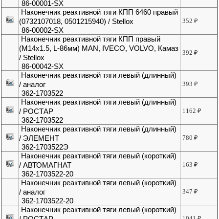
86-00001-SX
Наконечник реактивной тяги КПП 6460 правый
(0732107018, 0501215940) / Stellox
352
₽
86-00002-SX
Наконечник реактивной тяги КПП правый
(М14х1.5, L-86мм) MAN, IVECO, VOLVO, Камаз
392
₽
/ Stellox
86-00042-SX
Наконечник реактивной тяги левый (длинный)
/ аналог
393
₽
362-1703522
Наконечник реактивной тяги левый (длинный)
/ РОСТАР
1162
₽
362-1703522
Наконечник реактивной тяги левый (длинный)
/ ЭЛЕМЕНТ
780
₽
362-1703522Э
Наконечник реактивной тяги левый (короткий)
/ АВТОМАГНАТ
163
₽
362-1703522-20
Наконечник реактивной тяги левый (короткий)
/ аналог
347
₽
362-1703522-20
Наконечник реактивной тяги левый (короткий)
/ РОСТАР
1041
₽