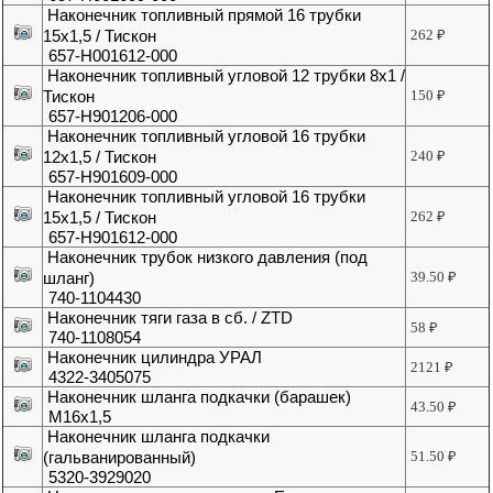
Наконечник топливный прямой 16 трубки
15х1,5 / Тискон
262
₽
657-Н001612-000
Наконечник топливный угловой 12 трубки 8х1 /
Тискон
150
₽
657-Н901206-000
Наконечник топливный угловой 16 трубки
12х1,5 / Тискон
240
₽
657-Н901609-000
Наконечник топливный угловой 16 трубки
15х1,5 / Тискон
262
₽
657-Н901612-000
Наконечник трубок низкого давления (под
шланг)
39.50
₽
740-1104430
Наконечник тяги газа в сб. / ZTD
58
₽
740-1108054
Наконечник цилиндра УРАЛ
2121
₽
4322-3405075
Наконечник шланга подкачки (барашек)
43.50
₽
М16х1,5
Наконечник шланга подкачки
(гальванированный)
51.50
₽
5320-3929020