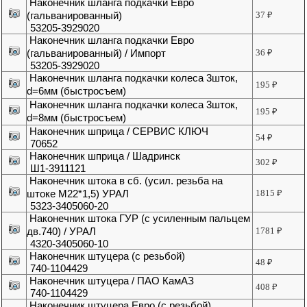
Наконечник шланга подкачки Евро
(гальванированный)
37
₽
53205-3929020
Наконечник шланга подкачки Евро
(гальванированный) / Импорт
36
₽
53205-3929020
Наконечник шланга подкачки колеса 3шток,
195
₽
d=6мм (быстросъем)
Наконечник шланга подкачки колеса 3шток,
195
₽
d=8мм (быстросъем)
Наконечник шприца / СЕРВИС КЛЮЧ
54
₽
70652
Наконечник шприца / Шадринск
302
₽
Ш1-3911121
Наконечник штока в сб. (усил. резьба на
штоке М22*1,5) УРАЛ
1815
₽
5323-3405060-20
Наконечник штока ГУР (с усиленным пальцем
дв.740) / УРАЛ
1781
₽
4320-3405060-10
Наконечник штуцера (с резьбой)
48
₽
740-1104429
Наконечник штуцера / ПАО КамАЗ
408
₽
740-1104429
Наконечник штуцера Евро (с резьбой)