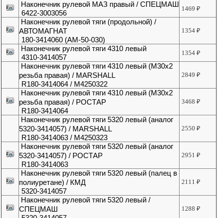
Наконечник рулевой МАЗ правый / СПЕЦМАШ
1469
₽
6422-3003056
Наконечник рулевой тяги (продольной) /
АВТОМАГНАТ
1354
₽
180-3414060 (АМ-50-030)
Наконечник рулевой тяги 4310 левый
1354
₽
4310-3414057
Наконечник рулевой тяги 4310 левый (М30х2
резьба правая) / MARSHALL
2849
₽
R180-3414064 / М4250322
Наконечник рулевой тяги 4310 левый (М30х2
резьба правая) / РОСТАР
3468
₽
R180-3414064
Наконечник рулевой тяги 5320 левый (аналог
5320-3414057) / MARSHALL
2550
₽
R180-3414063 / M4250323
Наконечник рулевой тяги 5320 левый (аналог
5320-3414057) / РОСТАР
2951
₽
R180-3414063
Наконечник рулевой тяги 5320 левый (палец в
полиуретане) / КМД
2111
₽
5320-3414057
Наконечник рулевой тяги 5320 левый /
СПЕЦМАШ
1288
₽
5320-3414057