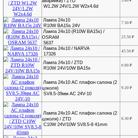
аварийки) / ZTD
3.80
₽
W1.2W 24V/1.2W W2x4.6d
Лампа 24х10
7.50
₽
R10W BA15s 24V
Лампа 24х10 (R10W BA15s) /
OSRAM
25.50
₽
5637
Лампа 24х10 / NARVA
45.50
₽
17326
Лампа 24х10 / ZTD
6.90
₽
R10W 24V/10W BA15s
Лампа 24х10 АС плафон салона (2
цоколя)
9.20
₽
SV8.5-39мм AC 24V-10
Лампа 24х10 АС плафон салона (2
цоколя) / ZTD
6.30
₽
C10W 24V/10W SV8.5-8 41mm