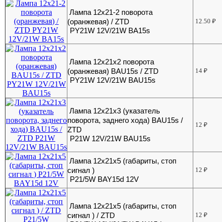
Лампа 12х21-2 поворота
(оранжевая) / ZTD
12.50
₽
PY21W 12V/21W BA15s
Лампа 12х21х2 поворота
(оранжевая) BAU15s / ZTD
14
₽
PY21W 12V/21W BAU15s
Лампа 12х21х3 (указатель
поворота, заднего хода) BAU15s /
12
₽
ZTD
P21W 12V/21W BAU15s
Лампа 12х21х5 (габариты, стоп
сигнал )
12
₽
P21/5W BAY15d 12V
Лампа 12х21х5 (габариты, стоп
сигнал ) / ZTD
12
₽