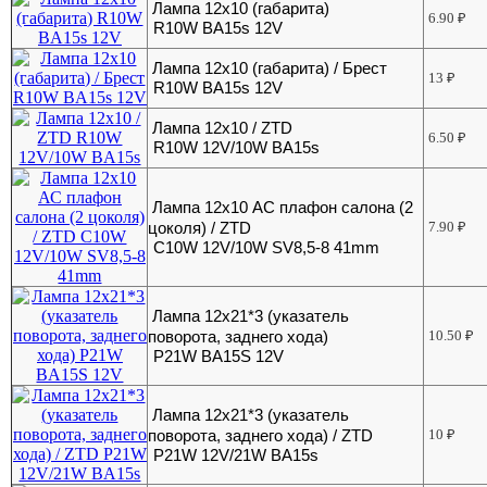
Лампа 12х10 (габарита)
6.90
₽
R10W BA15s 12V
Лампа 12х10 (габарита) / Брест
13
₽
R10W BA15s 12V
Лампа 12х10 / ZTD
6.50
₽
R10W 12V/10W BA15s
Лампа 12х10 АС плафон салона (2
цоколя) / ZTD
7.90
₽
C10W 12V/10W SV8,5-8 41mm
Лампа 12х21*3 (указатель
поворота, заднего хода)
10.50
₽
P21W BA15S 12V
Лампа 12х21*3 (указатель
поворота, заднего хода) / ZTD
10
₽
P21W 12V/21W BA15s