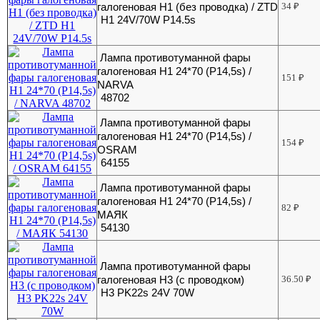
галогеновая Н1 (без проводка) / ZTD
34
₽
H1 24V/70W P14.5s
Лампа противотуманной фары
галогеновая Н1 24*70 (P14,5s) /
151
₽
NARVA
48702
Лампа противотуманной фары
галогеновая Н1 24*70 (P14,5s) /
154
₽
OSRAM
64155
Лампа противотуманной фары
галогеновая Н1 24*70 (P14,5s) /
82
₽
МАЯК
54130
Лампа противотуманной фары
галогеновая Н3 (с проводком)
36.50
₽
H3 PK22s 24V 70W