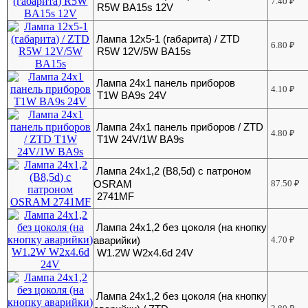
7.40
₽
R5W BA15s 12V
Лампа 12х5-1 (габарита) / ZTD
6.80
₽
R5W 12V/5W BA15s
Лампа 24х1 панель приборов
4.10
₽
T1W BA9s 24V
Лампа 24х1 панель приборов / ZTD
4.80
₽
T1W 24V/1W BA9s
Лампа 24х1,2 (В8,5d) с патроном
OSRAM
87.50
₽
2741MF
Лампа 24х1,2 без цоколя (на кнопку
аварийки)
4.70
₽
W1.2W W2х4.6d 24V
Лампа 24х1,2 без цоколя (на кнопку