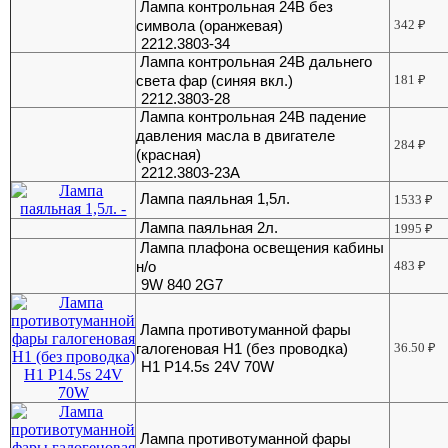
Лампа контрольная 24В без
символа (оранжевая)
342
₽
2212.3803-34
Лампа контрольная 24В дальнего
света фар (синяя вкл.)
181
₽
2212.3803-28
Лампа контрольная 24В падение
давления масла в двигателе
284
₽
(красная)
2212.3803-23А
Лампа паяльная 1,5л.
1533
₽
Лампа паяльная 2л.
1995
₽
Лампа плафона освещения кабины
н/о
483
₽
9W 840 2G7
Лампа противотуманной фары
галогеновая Н1 (без проводка)
36.50
₽
H1 P14.5s 24V 70W
Лампа противотуманной фары