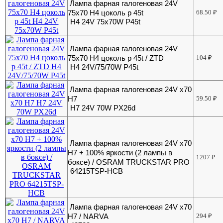
Лампа фарная галогеновая 24V
75х70 Н4 цоколь р 45t
68.50
₽
H4 24V 75х70W P45t
Лампа фарная галогеновая 24V
75х70 Н4 цоколь р 45t / ZTD
104
₽
H4 24V/75/70W P45t
Лампа фарная галогеновая 24V х70
Н7
59.50
₽
H7 24V 70W PX26d
Лампа фарная галогеновая 24V х70
Н7 + 100% яркости (2 лампы в
1207
₽
боксе) / OSRAM TRUCKSTAR PRO
64215TSP-HCB
Лампа фарная галогеновая 24V х70
Н7 / NARVA
294
₽