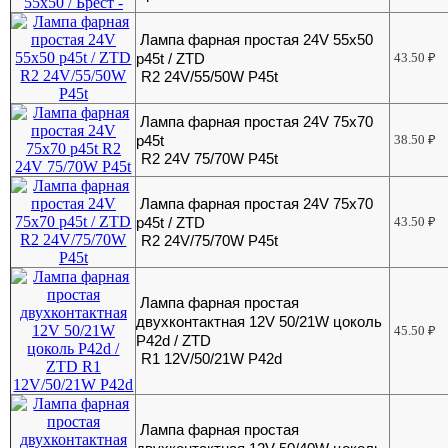
Лампа фарная простая 24V 55х50
p45t / ZTD
43.50
₽
R2 24V/55/50W P45t
Лампа фарная простая 24V 75х70
р45t
38.50
₽
R2 24V 75/70W P45t
Лампа фарная простая 24V 75х70
р45t / ZTD
43.50
₽
R2 24V/75/70W P45t
Лампа фарная простая
двухконтактная 12V 50/21W цоколь
45.50
₽
P42d / ZTD
R1 12V/50/21W P42d
Лампа фарная простая