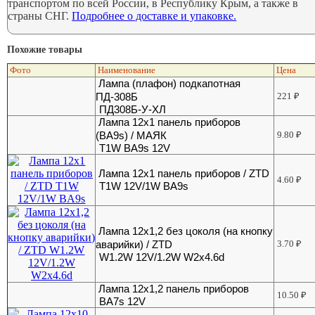
транспортом по всей России, в Республику Крым, а также в
страны СНГ.
Подробнее о доставке и упаковке.
Похожие товары
Фото
Наименование
Цена
Лампа (плафон) подкапотная
ПД-308Б
221
₽
ПД308Б-У-ХЛ
Лампа 12х1 панель приборов
(ВА9s) / МАЯК
9.80
₽
T1W BA9s 12V
Лампа 12х1 панель приборов / ZTD
4.60
₽
T1W 12V/1W BA9s
Лампа 12х1,2 без цоколя (на кнопку
аварийки) / ZTD
3.70
₽
W1.2W 12V/1.2W W2x4.6d
Лампа 12х1,2 панель приборов
10.50
₽
BA7s 12V