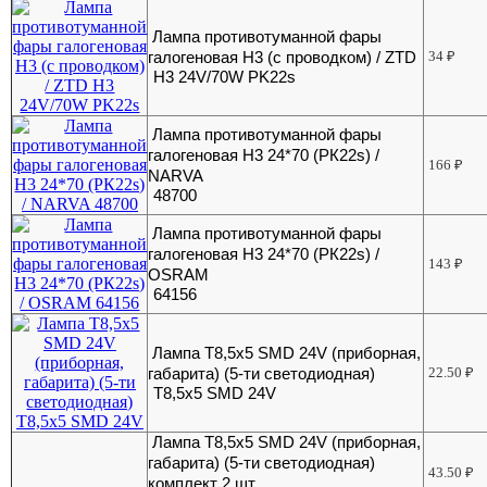
Лампа противотуманной фары
галогеновая Н3 (с проводком) / ZTD
34
₽
H3 24V/70W PK22s
Лампа противотуманной фары
галогеновая Н3 24*70 (РК22s) /
166
₽
NARVA
48700
Лампа противотуманной фары
галогеновая Н3 24*70 (РК22s) /
143
₽
OSRAM
64156
Лампа Т8,5х5 SMD 24V (приборная,
габарита) (5-ти светодиодная)
22.50
₽
Т8,5х5 SMD 24V
Лампа Т8,5х5 SMD 24V (приборная,
габарита) (5-ти светодиодная)
43.50
₽
комплект 2 шт