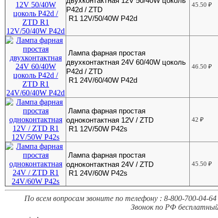
двухконтактная 12V 50/40W цоколь
45.50
₽
P42d / ZTD
R1 12V/50/40W P42d
Лампа фарная простая
двухконтактная 24V 60/40W цоколь
46.50
₽
P42d / ZTD
R1 24V/60/40W P42d
Лампа фарная простая
одноконтактная 12V / ZTD
42
₽
R1 12V/50W P42s
Лампа фарная простая
одноконтактная 24V / ZTD
45.50
₽
R1 24V/60W P42s
По всем вопросам звоните по телефону : 8-800-700-04-64 
Звонок по РФ бесплатный