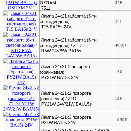
OSRAM
37
₽
7511
Лампа 24х21 габарита (5-ти
светодиодная)
37
₽
T15 BA15s 24V
Лампа 24х21 габарита (6-ти
светодиодная) / ZTD
48.50
₽
R5W 24V/5W BA15s
Лампа 24х21-2 поворота
(оранжевая)
13
₽
PY21W BA15s 24V
Лампа 24х21х2 поворота
(оранжевая) / ZTD
13
₽
PY21W 24V/21W BAU15s
Лампа 24х21х3 поворота
10.50
₽
P21W BA15s 24V
Лампа 24х21х3 поворота / NARVA