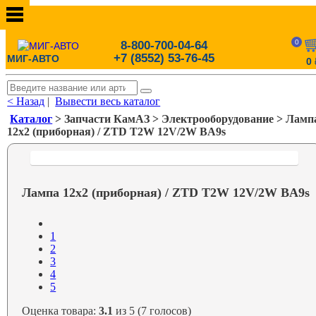
0
8-800-700-04-64
+7 (8552) 53-76-45
МИГ-АВТО
0
< Назад
|
Вывести весь каталог
Каталог
> Запчасти КамАЗ > Электрооборудование > Ламп
12х2 (приборная) / ZTD T2W 12V/2W BA9s
Лампа 12х2 (приборная) / ZTD T2W 12V/2W BA9s
1
2
3
4
5
Оценка товара:
3.1
из 5 (7 голосов)