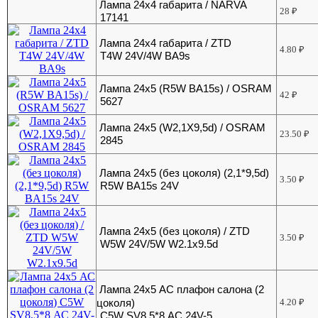
Лампа 24х4 габарита / NARVA
28
₽
17141
Лампа 24х4 габарита / ZTD
4.80
₽
T4W 24V/4W BA9s
Лампа 24х5 (R5W BA15s) / OSRAM
42
₽
5627
Лампа 24х5 (W2,1Х9,5d) / OSRAM
23.50
₽
2845
Лампа 24х5 (без цоколя) (2,1*9,5d)
3.50
₽
R5W BA15s 24V
Лампа 24х5 (без цоколя) / ZTD
3.50
₽
W5W 24V/5W W2.1x9.5d
Лампа 24х5 АС плафон салона (2
цоколя)
4.20
₽
C5W SV8,5*8 АС 24V-5