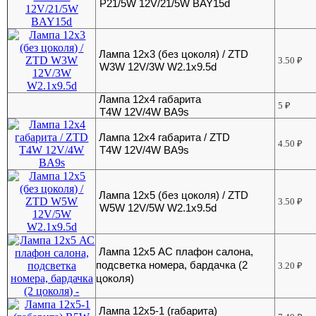
P21/5W 12V/21/5W BAY15d
Лампа 12х3 (без цоколя) / ZTD
3.50
₽
W3W 12V/3W W2.1x9.5d
Лампа 12х4 габарита
5
₽
T4W 12V/4W BA9s
Лампа 12х4 габарита / ZTD
4.50
₽
T4W 12V/4W BA9s
Лампа 12х5 (без цоколя) / ZTD
3.50
₽
W5W 12V/5W W2.1x9.5d
Лампа 12х5 АС плафон салона,
подсветка номера, бардачка (2
3.20
₽
цоколя)
Лампа 12х5-1 (габарита)