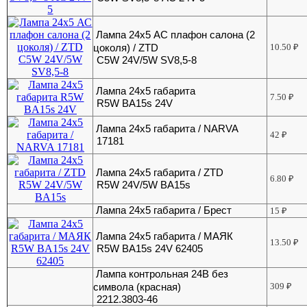
Лампа 24х5 АС плафон салона (2
цоколя) / ZTD
10.50
₽
C5W 24V/5W SV8,5-8
Лампа 24х5 габарита
7.50
₽
R5W BA15s 24V
Лампа 24х5 габарита / NARVA
42
₽
17181
Лампа 24х5 габарита / ZTD
6.80
₽
R5W 24V/5W BA15s
Лампа 24х5 габарита / Брест
15
₽
Лампа 24х5 габарита / МАЯК
13.50
₽
R5W BA15s 24V 62405
Лампа контрольная 24В без
символа (красная)
309
₽
2212.3803-46