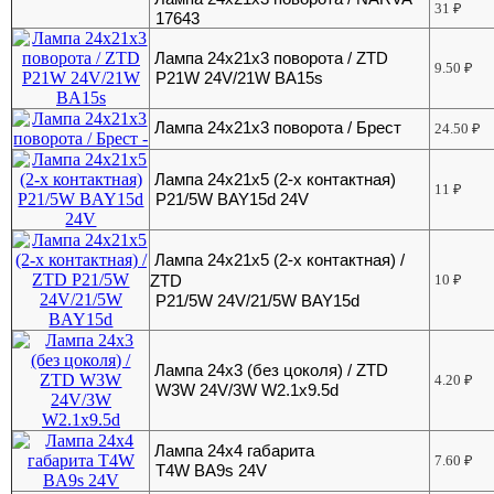
31
₽
17643
Лампа 24х21х3 поворота / ZTD
9.50
₽
P21W 24V/21W BA15s
Лампа 24х21х3 поворота / Брест
24.50
₽
Лампа 24х21х5 (2-х контактная)
11
₽
P21/5W BAY15d 24V
Лампа 24х21х5 (2-х контактная) /
ZTD
10
₽
P21/5W 24V/21/5W BAY15d
Лампа 24х3 (без цоколя) / ZTD
4.20
₽
W3W 24V/3W W2.1x9.5d
Лампа 24х4 габарита
7.60
₽
T4W BA9s 24V