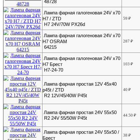
48728
Лампа фарная галогеновая 24V х70
Н7 / ZTD
59
₽
H7 24V/70W PX26d
Лампа фарная галогеновая 24V х70
Н7 OSRAM
287
₽
64215
Лампа фарная галогеновая 24V х70
Н7 Брест
103
₽
Н7-24-70
Лампа фарная простая 12V 45х40
p45t / ZTD
40
₽
R2 12V/45/40W P45t
Лампа фарная простая 24V 55х50
44.50
₽
R2 24V 55/50W P45t
Лампа фарная простая 24V 55х50 /
38
₽
Брест