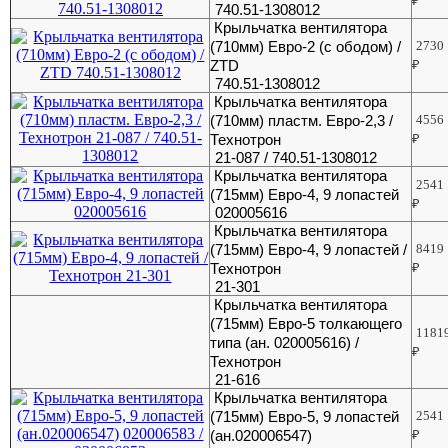
₽
740.51-1308012
Крыльчатка вентилятора
(710мм) Евро-2 (с ободом) /
2730
ZTD
₽
740.51-1308012
Крыльчатка вентилятора
(710мм) пластм. Евро-2,3 /
4556
Технотрон
₽
21-087 / 740.51-1308012
Крыльчатка вентилятора
2541
(715мм) Евро-4, 9 лопастей
₽
020005616
Крыльчатка вентилятора
(715мм) Евро-4, 9 лопастей /
8419
Технотрон
₽
21-301
Крыльчатка вентилятора
(715мм) Евро-5 толкающего
1181
типа (ан. 020005616) /
₽
Технотрон
21-616
Крыльчатка вентилятора
(715мм) Евро-5, 9 лопастей
2541
(ан.020006547)
₽