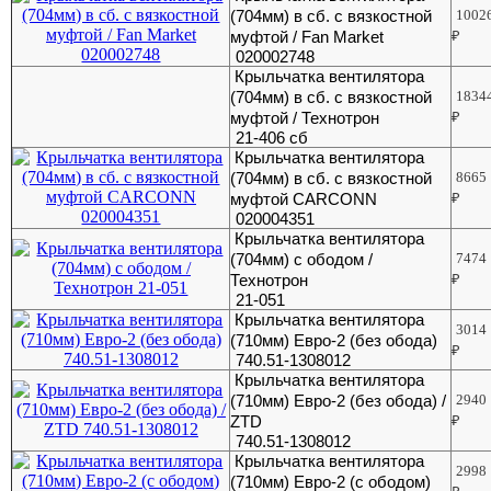
(704мм) в сб. с вязкостной
1002
муфтой / Fan Market
₽
020002748
Крыльчатка вентилятора
(704мм) в сб. с вязкостной
1834
муфтой / Технотрон
₽
21-406 сб
Крыльчатка вентилятора
(704мм) в сб. с вязкостной
8665
муфтой CARCONN
₽
020004351
Крыльчатка вентилятора
(704мм) с ободом /
7474
Технотрон
₽
21-051
Крыльчатка вентилятора
3014
(710мм) Евро-2 (без обода)
₽
740.51-1308012
Крыльчатка вентилятора
(710мм) Евро-2 (без обода) /
2940
ZTD
₽
740.51-1308012
Крыльчатка вентилятора
2998
(710мм) Евро-2 (с ободом)