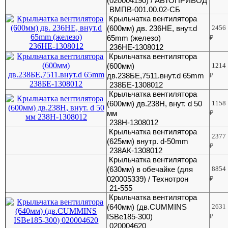
(020004190) / АВТОПРИВОД
ВМПВ-001.00.02-СБ
Крыльчатка вентилятора
(600мм) дв. 236НЕ, внут.d
2456
65mm (железо)
₽
236НЕ-1308012
Крыльчатка вентилятора
(600мм)
1214
дв.238БЕ,7511.внут.d 65mm
₽
238БЕ-1308012
Крыльчатка вентилятора
(600мм) дв.238Н, внут. d 50
1158
мм
₽
238Н-1308012
Крыльчатка вентилятора
2377
(625мм) внутр. d-50mm
₽
238АК-1308012
Крыльчатка вентилятора
(630мм) в обечайке (для
8854
020005339) / Технотрон
₽
21-555
Крыльчатка вентилятора
(640мм) (дв.CUMMINS
2631
ISBe185-300)
₽
020004620