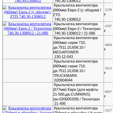
740.30-1308012
Крыльчатка вентилятора
(660мм) Евро-2 (с ободом) /
2258
ZTD
₽
740.30-1308012
Крыльчатка вентилятора
4787
(660мм) Евро-2 / Технотрон
₽
740.30-1308012 / 21-086
Крыльчатка вентилятора
(660мм) серия 710,
4694
дв.7511.10,658.10 /
₽
MEGAPOWER
130-12-043
Крыльчатка вентилятора
(660мм) серия 710,
3013
дв.7511.10,658.10 /
₽
TRUCKMARK
020004044
Крыльчатка вентилятора
(677мм) Евро (для муфты
8097
21-500,дв.CUMMINS)
₽
(ан.020005339) / Технотрон
21-495
Крыльчатка вентилятора
3427
(704мм) в обечайке / Аналог