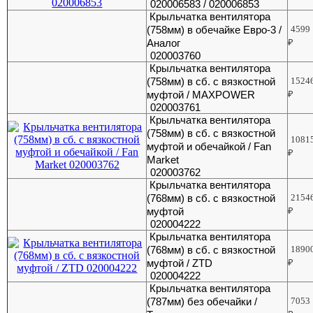
020006583 / 020006853
Крыльчатка вентилятора
(758мм) в обечайке Евро-3 /
4599
Аналог
₽
020003760
Крыльчатка вентилятора
(758мм) в сб. с вязкостной
1524
муфтой / MAXPOWER
₽
020003761
Крыльчатка вентилятора
(758мм) в сб. с вязкостной
1081
муфтой и обечайкой / Fan
₽
Market
020003762
Крыльчатка вентилятора
(768мм) в сб. с вязкостной
2154
муфтой
₽
020004222
Крыльчатка вентилятора
(768мм) в сб. с вязкостной
1890
муфтой / ZTD
₽
020004222
Крыльчатка вентилятора
(787мм) без обечайки /
7053