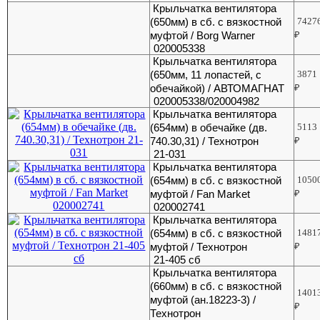
Крыльчатка вентилятора
(650мм) в сб. с вязкостной
7427
муфтой / Borg Warner
₽
020005338
Крыльчатка вентилятора
(650мм, 11 лопастей, с
3871
обечайкой) / АВТОМАГНАТ
₽
020005338/020004982
Крыльчатка вентилятора
(654мм) в обечайке (дв.
5113
740.30,31) / Технотрон
₽
21-031
Крыльчатка вентилятора
(654мм) в сб. с вязкостной
1050
муфтой / Fan Market
₽
020002741
Крыльчатка вентилятора
(654мм) в сб. с вязкостной
1481
муфтой / Технотрон
₽
21-405 сб
Крыльчатка вентилятора
(660мм) в сб. с вязкостной
1401
муфтой (ан.18223-3) /
₽
Технотрон