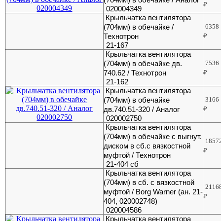
₽
020004349
Крыльчатка вентилятора
(704мм) в обечайке /
6358
Технотрон
₽
21-167
Крыльчатка вентилятора
(704мм) в обечайке дв.
7536
740.62 / Технотрон
₽
21-162
Крыльчатка вентилятора
(704мм) в обечайке
3166
дв.740.51-320 / Аналог
₽
020002750
Крыльчатка вентилятора
(704мм) в обечайке с выгнут.
1857
диском в сб.с вязкостной
₽
муфтой / Технотрон
21-404 сб
Крыльчатка вентилятора
(704мм) в сб. с вязкостной
2116
муфтой / Borg Warner (ан. 21-
₽
404, 020002748)
020004586
Крыльчатка вентилятора