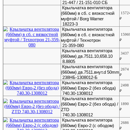
21-447 / 21-151-010 CБ
Крыльчатка вентилятора
(660мм) в сб. с вязкостной
1572
муфтой / Borg Warner
₽
18223-3
Крыльчатка вентилятора
(660мм) в сб. с вязкостной
1596
муфтой / Технотрон
₽
21-359-080
Крыльчатка вентилятора
3437
(660мм) дв.7511.10,658.10
₽
8.8805
Крыльчатка вентилятора
2674
(660мм) дв.7511.внут.d 50mm
₽
238НБ-1308012-Б
Крыльчатка вентилятора
2498
(660мм) Евро-2 (без обода)
₽
740.30-1308012
Крыльчатка вентилятора
(660мм) Евро-2 (без обода) /
1890
ZTD
₽
740.30-1308012
Крыльчатка вентилятора
2686
(660мм) Евро-2 (с ободом)
₽