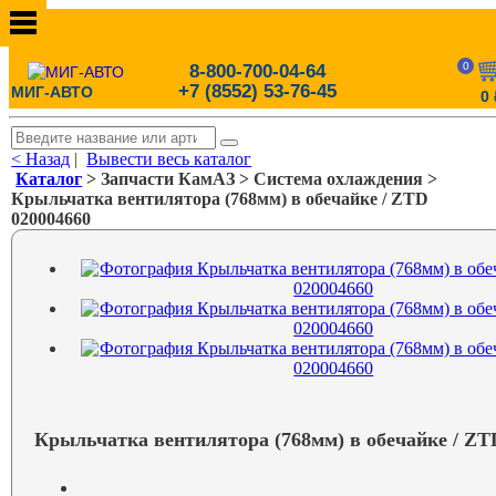
0
8-800-700-04-64
+7 (8552) 53-76-45
МИГ-АВТО
0
< Назад
|
Вывести весь каталог
Каталог
> Запчасти КамАЗ > Система охлаждения >
Крыльчатка вентилятора (768мм) в обечайке / ZTD
020004660
Крыльчатка вентилятора (768мм) в обечайке / ZT