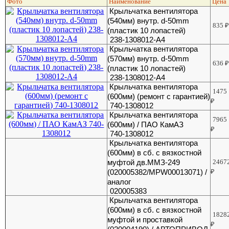
Фото
Наименование
Цена
Крыльчатка вентилятора
(540мм) внутр. d-50mm
835
(пластик 10 лопастей)
238-1308012-А4
Крыльчатка вентилятора
(570мм) внутр. d-50mm
636
(пластик 10 лопастей)
238-1308012-А4
Крыльчатка вентилятора
1475
(600мм) (ремонт с гарантией)
₽
740-1308012
Крыльчатка вентилятора
7965
(600мм) / ПАО КамАЗ
₽
740-1308012
Крыльчатка вентилятора
(600мм) в сб. с вязкостной
муфтой дв.ММЗ-249
2467
(020005382/MPW00013071) /
₽
аналог
020005383
Крыльчатка вентилятора
(600мм) в сб. с вязкостной
1828
муфтой и проставкой
₽