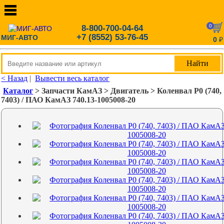
0
8-800-700-04-64
+7 (8552) 53-76-45
МИГ-АВТО
0
₽
< Назад
|
Вывести весь каталог
Каталог
> Запчасти КамАЗ > Двигатель > Коленвал Р0 (740,
7403) / ПАО КамАЗ 740.13-1005008-20