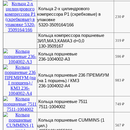
Кольца 2-х цилиндрового
компрессора Р1 (скребковые) в
230
₽
упаковке
5320-3509164/166
Кольца компрессора поршневые
ЗИЛ,МАЗ,КАМАЗ d+0,0
319
₽
130-3509167
Кольца поршневые
596
₽
236-1004002-А3
Кольца поршневые 236 ПРЕМИУМ
(на 1 поршень) / КМЗ
983
₽
236-1004002-А4
Кольца поршневые 7511
749
₽
7511-1004002
Кольца поршневые CUMMINS (1
цил.)
567
₽