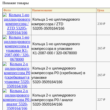
Похожие товары
Фото
Наименование
Цена
Кольца 1-но циллиндрового
компрессора / ZTD
230
₽
53205-3509164/166
Кольца 1-но циллиндрового
компрессора в упаковке
265
₽
К1-2087-000 / 320-0678000
Кольца 2-х цилиндрового
компрессора Р0 (скребковые) в
265
₽
упаковке
5320-3509164/166
Кольца 2-х цилиндрового
компрессора Р0 / аналог
227
₽
5320-3509164/166