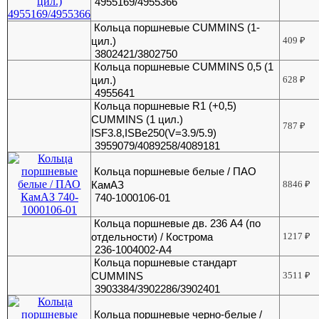
4955169/4955366
Кольца поршневые CUMMINS (1-
цил.)
409
₽
3802421/3802750
Кольца поршневые CUMMINS 0,5 (1
цил.)
628
₽
4955641
Кольца поршневые R1 (+0,5)
CUMMINS (1 цил.)
787
₽
ISF3.8,ISBe250(V=3.9/5.9)
3959079/4089258/4089181
Кольца поршневые белые / ПАО
КамАЗ
8846
₽
740-1000106-01
Кольца поршневые дв. 236 А4 (по
отдельности) / Кострома
1217
₽
236-1004002-А4
Кольца поршневые стандарт
CUMMINS
3511
₽
3903384/3902286/3902401
Кольца поршневые черно-белые /