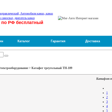
 по РФ бесплатный
ин
Каталог
Гарантия
Доставка
лектрооборудование > Катафот треугольный ТН-109
Катафот т
1
2
3
4
5