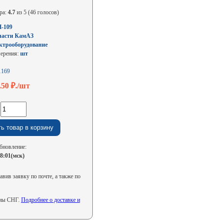
ра:
4.7
из 5 (46 голосов)
-109
части КамАЗ
ктрооборудование
мерения:
шт
1169
.50
₽./шт
:
бновление:
08:01(мск)
вив заявку по почте, а также по
аны СНГ.
Подробнее о доставке и