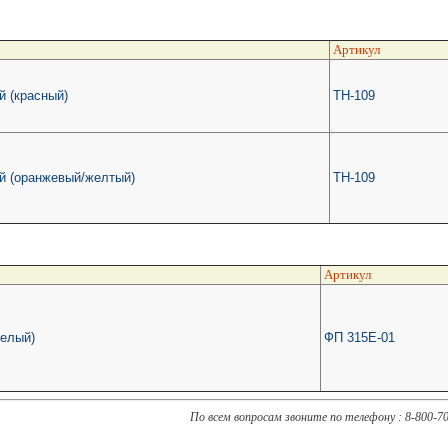
Артикул
й (красный)
ТН-109
й (оранжевый/желтый)
ТН-109
Артикул
белый)
ФП 315Е-01
По всем вопросам звоните по телефону : 8-800-7