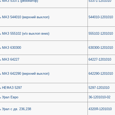
 МАЗ 53371 (резонатор)
53371-1201010
 МАЗ 544010 (верхний выхлоп)
544010-1201010
 МАЗ 555102 (н/о выхлоп вниз)
555102-1201010
ь МАЗ 630300
630300-1201010
ь МАЗ 64227
64227-1201010
 МАЗ 642290 (верхний выхлоп)
642290-1201010
ь НЕФАЗ 5297
5297-1201010
ь Урал Евро
36-1201010-02
 Урал с дв. 236,238
4320Я-1201010