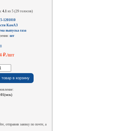
а:
4.1
из 5 (29 голосов)
15-1201010
асти КамАЗ
ма выпуска газа
рения:
шт
8
04
₽./шт
новление:
:01(мск)
е, отправив заявку по почте, а