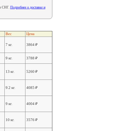
ны СНГ.
Подробнее о доставке и
Вес
Цена
7 кг.
3864
₽
9 кг.
3788
₽
13 кг.
5260
₽
9.2 кг.
4085
₽
9 кг.
4004
₽
10 кг.
3576
₽