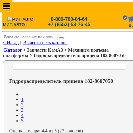
0
8-800-700-04-64
+7 (8552) 53-76-45
МИГ-АВТО
0
< Назад
|
Вывести весь каталог
Каталог
> Запчасти КамАЗ > Механизм подъема
платформы > Гидрораспределитель прицепа 182-8607050
Гидрораспределитель прицепа 182-8607050
1
2
3
4
5
Оценка товара:
4.4
из 5 (27 голосов)