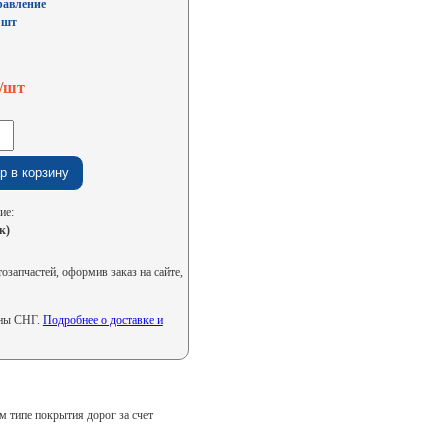
равление
:
шт
./шт
ие:
к)
запчастей, оформив заказ на сайте,
аны СНГ.
Подробнее о доставке и
м типе покрытия дорог за счет