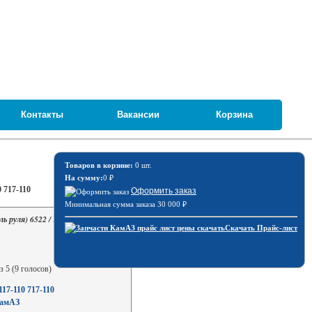
Контакты
Вакансии
Корзина
Товаров в корзине:
0 шт.
На сумму:
0
₽
 717-110
Оформить заказ
Минимальная сумма заказа 30 000
₽
ь руля) 6522 / Германия С700-
Скачать Прайс-лист
з 5 (9 голосов)
7-110 717-110
КамАЗ