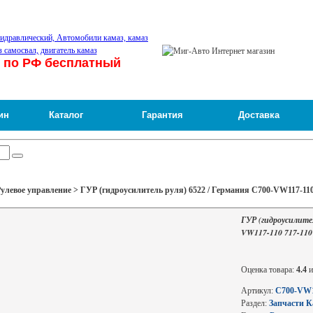
 по РФ бесплатный
ин
Каталог
Гарантия
Доставка
улевое управление > ГУР (гидроусилитель руля) 6522 / Германия С700-VW117-110
ГУР (гидроусилител
VW117-110 717-110
Оценка товара:
4.4
и
Артикул:
С700-VW11
Раздел:
Запчасти 