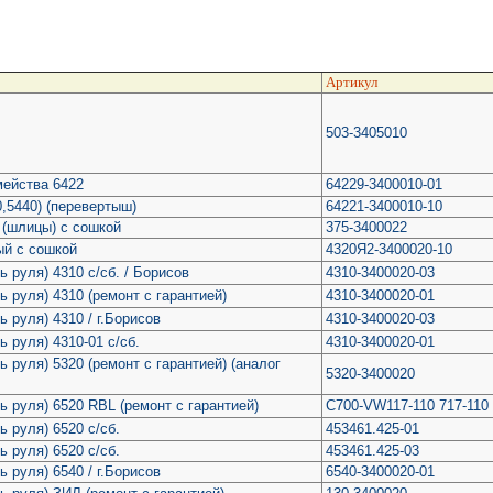
Артикул
503-3405010
мейства 6422
64229-3400010-01
,5440) (перевертыш)
64221-3400010-10
 (шлицы) с сошкой
375-3400022
й с сошкой
4320Я2-3400020-10
 руля) 4310 с/сб. / Борисов
4310-3400020-03
 руля) 4310 (ремонт с гарантией)
4310-3400020-01
 руля) 4310 / г.Борисов
4310-3400020-03
 руля) 4310-01 с/сб.
4310-3400020-01
 руля) 5320 (ремонт с гарантией) (аналог
5320-3400020
ь руля) 6520 RBL (ремонт с гарантией)
C700-VW117-110 717-110
 руля) 6520 с/сб.
453461.425-01
 руля) 6520 с/сб.
453461.425-03
 руля) 6540 / г.Борисов
6540-3400020-01