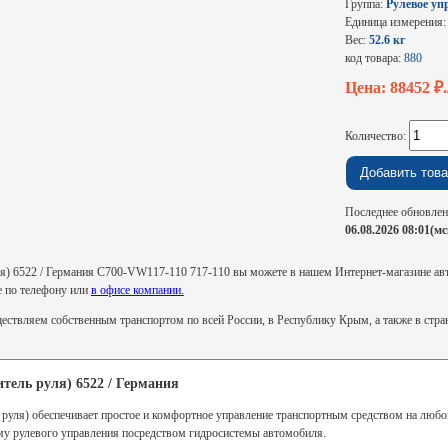
Группа:
Рулевое уп
Единица измерения
Вес:
52.6 кг
код товара:
880
Цена: 88452
₽
Количество:
Последнее обновлен
06.08.2026 08:01(мс
) 6522 / Германия С700-VW117-110 717-110 вы можете в нашем Интернет-магазине авто
же по телефону или
в офисе компании.
ствляем собственным транспортом по всей России, в Республику Крым, а также в стр
тель руля) 6522 / Германия
 руля) обеспечивает простое и комфортное управление транспортным средством на любо
ему рулевого управления посредством гидросистемы автомобиля.