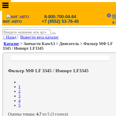
0
8-800-700-04-64
+7 (8552) 53-76-45
МИГ-АВТО
0
< Назад
|
Вывести весь каталог
Каталог
> Запчасти КамАЗ > Двигатель > Фильтр МФ LF
3345 / Импорт LF3345
Фильтр МФ LF 3345 / Импорт LF3345
1
2
3
4
5
Оценка товара:
4.7
из 5 (3 голоса)