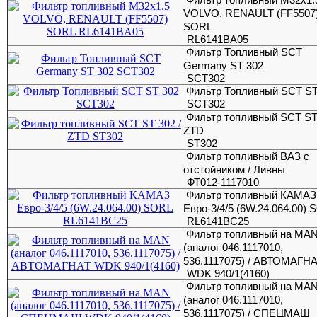
VOLVO, RENAULT (FF5507
SORL
RL6141BA05
Фильтр Топливный SCT
Germany ST 302
SCТ302
Фильтр Топливный SCT ST
SCТ302
Фильтр топливный SCT ST 
ZTD
SТ302
Фильтр топливный ВАЗ с
отстойником / Ливны
ФТ012-1117010
Фильтр топливный КАМАЗ
Евро-3/4/5 (6W.24.064.00)
RL6141BC25
Фильтр топливный на MA
(аналог 046.1117010,
536.1117075) / АВТОМАГН
WDK 940/1(4160)
Фильтр топливный на MA
(аналог 046.1117010,
536.1117075) / СПЕЦМАШ