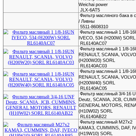
Weichai power
JLX-6AT5
Фильтр масляного бака в 
/ Ливны
5511-8608310
Фильтр масляный 1 1/8-1
IVECO, 534 (H200W) SORL
RL6140AC07
Фильтр масляный 1 1/8-1
RENAULT, SCANIA, VOLV
(H200W20) SORL
RL6140AC03
Фильтр масляный 1 1/8-1
RENAULT, SCANIA, VOLV
(H200W40) SORL
RL6140AC05
Фильтр масляный 3/4-16 
Deutz, SCANIA, JCB, CUM
GENERAL MOTORS, REN
(H10W02) SORL
RL6140AB22
Фильтр масляный M27x2
КАМАЗ, CUMMINS, DAF, I
(H19W10) SORL