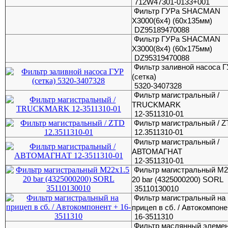
712W47301-0133+001
Фильтр ГУРа SHACMAN
X3000(6х4) (60х135мм)
DZ95189470088
Фильтр ГУРа SHACMAN
X3000(8х4) (60х175мм)
DZ95319470088
Фильтр заливной насоса 
(сетка)
5320-3407328
Фильтр магистральный /
TRUCKMARK
12-3511310-01
Фильтр магистральный / 
12.3511310-01
Фильтр магистральный /
АВТОМАГНАТ
12-3511310-01
Фильтр магистральный M2
20 bar (4325000200) SORL
35110130010
Фильтр магистральный на
прицеп в сб. / Автокомпоне
16-3511310
Фильтр маслянный элемен