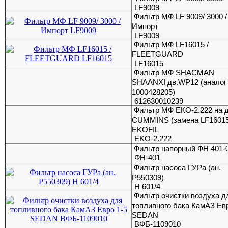
LF9009
Фильтр МФ LF 9009/ 3000 /
Импорт
LF9009
Фильтр МФ LF16015 /
FLEETGUARD
LF16015
Фильтр МФ SHACMAN
SHAANXI дв.WP12 (аналог
1000428205)
612630010239
Фильтр МФ ЕКО-2.222 на 
CUMMINS (замена LF16015
EKOFIL
EKO-2.222
Фильтр напорный ФН 401-
ФН-401
Фильтр насоса ГУРа (ан.
Р550309)
H 601/4
Фильтр очистки воздуха д
топливного бака КамАЗ Евр
SEDAN
ВФБ-1109010