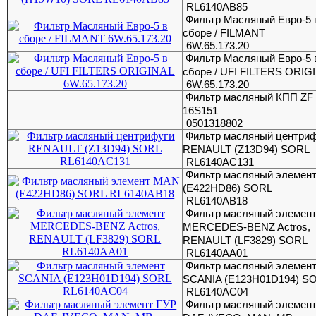
RL6140AB85
Фильтр Масляный Евро-5 
сборе / FILMANT
6W.65.173.20
Фильтр Масляный Евро-5 
сборе / UFI FILTERS ORIG
6W.65.173.20
Фильтр масляный КПП ZF
16S151
0501318802
Фильтр масляный центри
RENAULT (Z13D94) SORL
RL6140AC131
Фильтр масляный элемен
(E422HD86) SORL
RL6140AB18
Фильтр масляный элемен
MERCEDES-BENZ Actros,
RENAULT (LF3829) SORL
RL6140AA01
Фильтр масляный элемен
SCANIA (E123H01D194) S
RL6140AC04
Фильтр масляный элемен