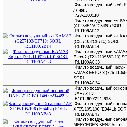
Фильтр воздушный в сб. Е
/ Ливны
728-1109510
Фильтр воздушный к-т К
(AF25454/AF25468) SORL
RL1109AB12
Фильтр воздушный к-т К
(C257103/CF710) SORL
RL1109AB14
Фильтр воздушный КАМА
Евро-2 (721-1109560-10) S
RL1109AC33
Фильтр воздушный наруж.
КАМАЗ ЕВРО-3 (725-11095
SORL
RL1109AC34
Фильтр воздушный основ
DAF / ZTD
В1014600/2144993
Фильтр воздушный салон
XF95/105/106 (E944LI) SOR
RL1109AB43
Фильтр воздушный салон
MERCEDES-BENZ Actros