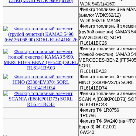
WDK 940/1(4160)
Фильтр топливный на MA
(аналог WDK962/12)
WDK 962/16 MANN
Фильтр топливный элемен
(грубой очистки) КАМАЗ 5
(6W.26.068.00) SORL
RL6141BC26
Фильтр топливный элемен
(тонкой очистки) КАМАЗ 54
MERCEDES-BENZ (FF5405
SORL
RL6141BA03
Фильтр топливный элемен
HINO (23304EV370) SORL
RL6141BD74
Фильтр топливный элемен
SCANIA (E68KP01D73) SO
RL6141BC43
Фильтр ТФ 1R0756
1R0756
Фильтр ТФ 6W240 (на ФТО
Евро-3) ФГ-02.001
6W240