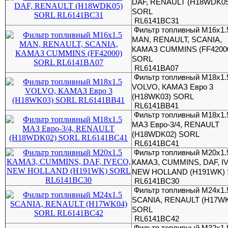
DAF, RENAULT (H18WDK05
SORL
RL6141BC31
Фильтр топливный M16x1.
MAN, RENAULT, SCANIA,
КАМАЗ CUMMINS (FF4200
SORL
RL6141BA07
Фильтр топливный M18x1.
VOLVO, КАМАЗ Евро 3
(H18WK03) SORL
RL6141BB41
Фильтр топливный M18x1.
МАЗ Евро-3/4, RENAULT
(H18WDK02) SORL
RL6141BC41
Фильтр топливный M20x1.
КАМАЗ, CUMMINS, DAF, I
NEW HOLLAND (H191WK)
RL6141BC30
Фильтр топливный M24x1.
SCANIA, RENAULT (H17WK
SORL
RL6141BC42
Фильтр топливный M32x1.