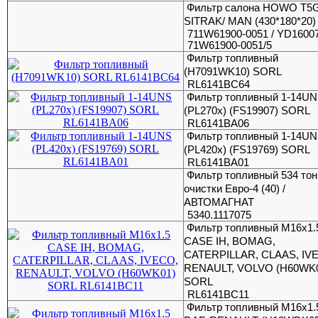
Фильтр салона HOWO T5G
SITRAK/ MAN (430*180*20)
711W61900-0051 / YD16007
71W61900-0051/5
Фильтр топливный
(H7091WK10) SORL
RL6141BC64
Фильтр топливный 1-14U
(PL270x) (FS19907) SORL
RL6141BA06
Фильтр топливный 1-14U
(PL420x) (FS19769) SORL
RL6141BA01
Фильтр топливный 534 тон
очистки Евро-4 (40) /
АВТОМАГНАТ
5340.1117075
Фильтр топливный M16x1.
CASE IH, BOMAG,
CATERPILLAR, CLAAS, IV
RENAULT, VOLVO (H60WK
SORL
RL6141BC11
Фильтр топливный M16x1.