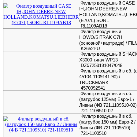
Фильтр воздушный CASE
IH,JOHN DEERE,NEW
HOLLAND,KOMATSU,LIE
(E707L) SORL
RL1109AB18
Фильтр воздушный
HOWO/SITRAK C7H
(основной+картридж) / FI
K2652PU
Фильтр воздушный SHA
X3000 тягач WP13
DZ97259191047/048
Фильтр воздушный в сб. (а
45104-1109141-90) /
TRUCKMARK
4570092941
Фильтр воздушный в сб.
(патрубок 125мм) Евро-1 /
Ливны (ФВ 721.1109510-02)
721-1109510-02
Фильтр воздушный в сб.
(патрубок 150 мм) Евро-2 /
Ливны (ФВ 721.1109510)
721-1109510