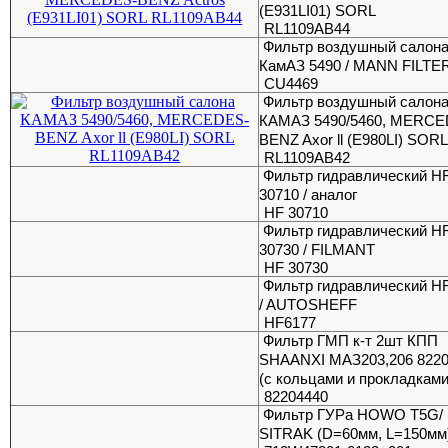
(E931LI01) SORL
RL1109AB44
Фильтр воздушный салон
КамАЗ 5490 / MANN FILTE
CU4469
Фильтр воздушный салон
КАМАЗ 5490/5460, MERCE
BENZ Axor ll (E980LI) SOR
RL1109AB42
Фильтр гидравлический H
30710 / аналог
HF 30710
Фильтр гидравлический H
30730 / FILMANT
HF 30730
Фильтр гидравлический H
/ AUTOSHEFF
HF6177
Фильтр ГМП к-т 2шт КПП
SHAANXI МАЗ203,206 822
(с кольцами и прокладками
82204440
Фильтр ГУРа HOWO T5G/
SITRAK (D=60мм, L=150мм