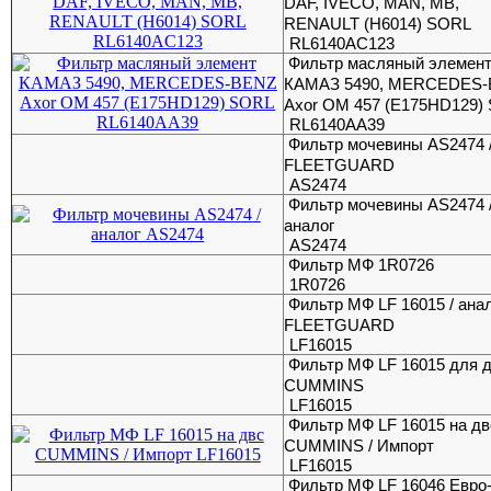
DAF, IVECO, MAN, MB,
RENAULT (H6014) SORL
RL6140AC123
Фильтр масляный элемен
КАМАЗ 5490, MERCEDES
Axor OM 457 (E175HD129)
RL6140AA39
Фильтр мочевины AS2474 
FLEETGUARD
AS2474
Фильтр мочевины AS2474 
аналог
AS2474
Фильтр МФ 1R0726
1R0726
Фильтр МФ LF 16015 / ана
FLEETGUARD
LF16015
Фильтр МФ LF 16015 для 
CUMMINS
LF16015
Фильтр МФ LF 16015 на дв
CUMMINS / Импорт
LF16015
Фильтр МФ LF 16046 Евро-