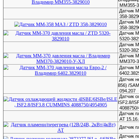
ММ355-3
Датчик 
358-3829
Датчик 
358-3829
Датчик М
5320-382
Датчик М
5320-382
Датчик М
ММ370-3
Датчик М
6402.382
Датчик н
856) /SA
094.207
Датчик о
ISF2.8/I
4088750/
Датчик п
АТ 15.16
Датчик п
Датчик п