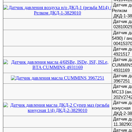
Датчик д
Релком
ДКД-1-3
Датчик д
0281002
Датчик д
5490) / а
00415370
Датчик д
4921517
Датчик д
CUMMIN
4931169
Датчик 
3967251
Датчик 
MC13 (ан
202V274
Датчик д
конусная 
ДКД-2-3
Датчик 
11.38290
Датчик д