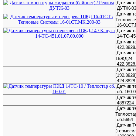
Датчик т
ДУТЖ-0
Датчик т
Тепловые
16-01СТ.
Датчик т
14-ТС-45
Датчик 
422.3828
Датчик т
16ЖД24
422.3828
Датчик 
(192.3828
424.3828
Датчик т
сб. 160-
Датчик т
4897224
Датчик т
Теплоста
сб.5654
Датчик Т
(термосил