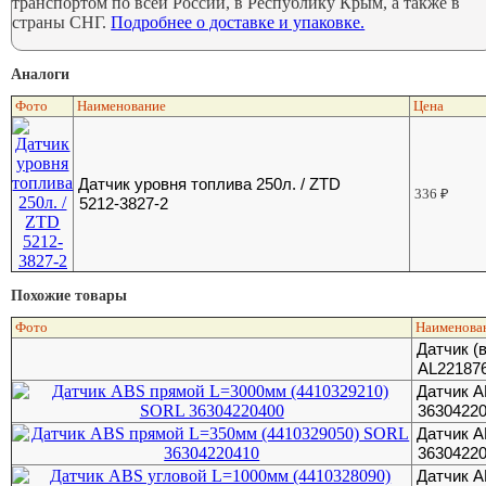
транспортом по всей России, в Республику Крым, а также в
страны СНГ.
Подробнее о доставке и упаковке.
Аналоги
Фото
Наименование
Цена
Датчик уровня топлива 250л. / ZTD
336
₽
5212-3827-2
Похожие товары
Фото
Наименова
Датчик (
AL22187
Датчик A
3630422
Датчик A
3630422
Датчик A