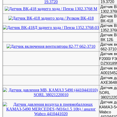
19.3720
Датчик В
1302.376
Датчик В
ВК-418
Датчик В
1352.376
Датчик В
ВК 12Б
Датчик в
662-3710
Датчик 
F2000/ F3
DZ931895
Датчик в
A001545
Датчик д
AXE3648
Датчик д
SORL
3802122
Датчик д
КАМАЗ-54
Wabco
4410441