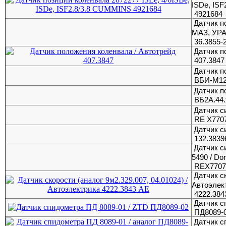
ISDe, IS
4921684
Датчик п
МАЗ, УР
36.3855-
Датчик п
407.3847
Датчик п
ВБИ-М12-
Датчик п
ВБ2А.44.
Датчик с
RE X770
Датчик с
132.3839
Датчик с
5490 / Do
REX7707
Датчик ск
Автоэлек
4222.384
Датчик с
ПД8089-
Датчик с