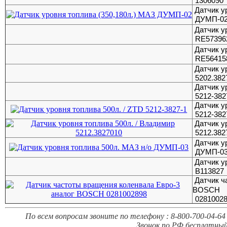
1306090
Датчик у
ДУМП-0
Датчик у
RE57396
Датчик у
RE56415
Датчик у
5202.382
Датчик у
5212-382
Датчик у
5212-382
Датчик у
5212.382
Датчик у
ДУМП-0
Датчик у
В113827
Датчик ч
ВOSCH
0281002
По всем вопросам звоните по телефону : 8-800-700-04-64 
Звонок по РФ бесплатный