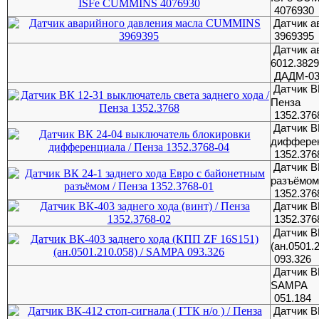
4076930
Датчик 
3969395
Датчик а
6012.3829
ДАДМ-03
Датчик В
Пенза
1352.376
Датчик В
дифферен
1352.376
Датчик В
разъёмом
1352.376
Датчик В
1352.376
Датчик В
(ан.0501.
093.326
Датчик В
SAMPA
051.184
Датчик ВК