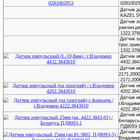
0281002
Датчик д
KAZEL 
Датчик з
увелич.р
1322.376
Датчик з
трос.прив
1332.376
Датчик и
4432.384
Датчик и
2171.2000
2171.200
Датчик и
4202.384
Датчик и
г.Владим
4222.384
Датчик и
Беларусь
ПД8093-
Датчик и
Владими