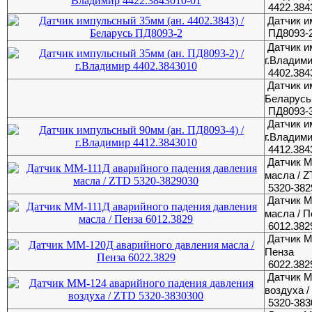
4422.384
Датчик и
ПД8093-
Датчик и
г.Владим
4402.384
Датчик и
Беларусь
ПД8093-
Датчик и
г.Владим
4412.384
Датчик М
масла / 
5320-382
Датчик М
масла / П
6012.382
Датчик М
Пенза
6022.382
Датчик М
воздуха /
5320-383