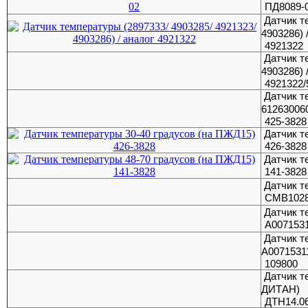
ПД8089-
Датчик т
4903286) 
4921322
Датчик т
4903286) 
4921322/
Датчик т
61263006
425-3828
Датчик т
426-3828
Датчик т
141-3828
Датчик т
CMB102
Датчик т
A007153
Датчик т
A00715311
109800
Датчик т
ДИТАН)
ДТН14.06