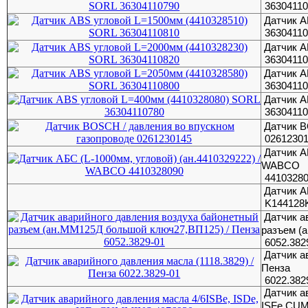
3630411
Датчик A
3630411
Датчик A
3630411
Датчик A
3630411
Датчик A
3630411
Датчик B
0261230
Датчик А
WABСO
4410328
Датчик 
K144128
Датчик а
разъем (
6052.382
Датчик а
Пенза
6022.382
Датчик а
ISFe CU