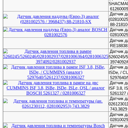
SHACMAN
6126000
Датчик д
(02810025
88-21810
Датчик д
0281002
Датчик д
RE18838
Датчик д
5260245/
3974092/
Датчик д
ISDe, / 
5297640/
Датчик д
ISF 3.8, 
5261327 
Датчик д
026123011
743.3829
Датчик д
0281002
Датчик д