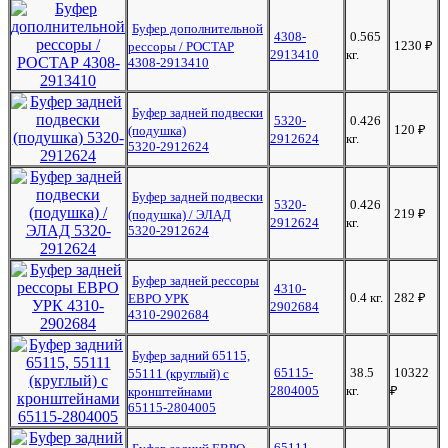
Буфер дополнительной
4308-
0.565
1230
₽
рессоры / РОСТАР
2913410
кг.
4308-2913410
Буфер задней подвески
5320-
0.426
120
₽
(подушка)
2912624
кг.
5320-2912624
Буфер задней подвески
5320-
0.426
219
₽
(подушка) / ЭЛАД
2912624
кг.
5320-2912624
Буфер задней рессоры
4310-
0.4 кг.
282
₽
ЕВРО УРК
2902684
4310-2902684
Буфер задний 65115,
65115-
38.5
10322
55111 (круглый) с
2804005
кг.
₽
кронштейнами
65115-2804005
65111-