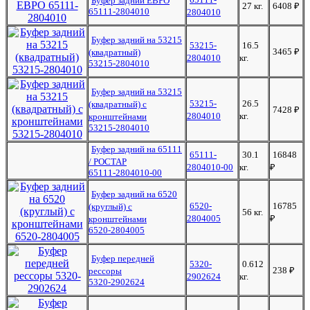
Буфер задний ЕВРО
27 кг.
6408
₽
65111-2804010
2804010
Буфер задний на 53215
53215-
16.5
3465
₽
(квадратный)
2804010
кг.
53215-2804010
Буфер задний на 53215
53215-
26.5
(квадратный) с
7428
₽
2804010
кг.
кронштейнами
53215-2804010
Буфер задний на 65111
65111-
30.1
16848
/ РОСТАР
2804010-00
кг.
₽
65111-2804010-00
Буфер задний на 6520
6520-
16785
(круглый) с
56 кг.
2804005
₽
кронштейнами
6520-2804005
Буфер передней
5320-
0.612
238
₽
рессоры
2902624
кг.
5320-2902624