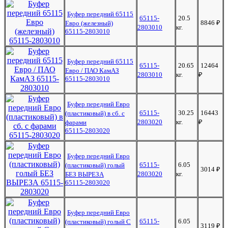
Буфер передний 65115
65115-
20.5
8846
₽
Евро (железный)
2803010
кг.
65115-2803010
Буфер передний 65115
65115-
20.65
12464
Евро / ПАО КамАЗ
2803010
кг.
₽
65115-2803010
Буфер передний Евро
65115-
30.25
16443
(пластиковый) в сб. с
2803020
кг.
₽
фарами
65115-2803020
Буфер передний Евро
65115-
6.05
(пластиковый) голый
3014
₽
2803020
кг.
БЕЗ ВЫРЕЗА
65115-2803020
Буфер передний Евро
65115-
6.05
(пластиковый) голый С
3119
₽