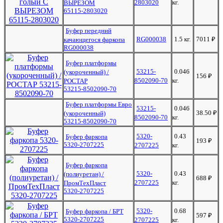
2803020
кг.
ВЫРЕЗОМ
65115-2803020
Буфер передний
RG000038
1.5 кг.
7011
₽
качающегося фаркопа
RG000038
Буфер платформы
53215-
0.046
(укороченный) /
156
₽
8502090-70
кг.
РОСТАР
53215-8502090-70
Буфер платформы Евро
53215-
0.046
38.50
₽
(укороченный)
8502090-70
кг.
53215-8502090-70
5320-
0.43
Буфер фаркопа
193
₽
5320-2707225
2707225
кг.
Буфер фаркопа
5320-
0.43
(полиуретан) /
688
₽
2707225
кг.
ПромТехПласт
5320-2707225
5320-
0.68
Буфер фаркопа / БРТ
597
₽
5320-2707225
2707225
кг.