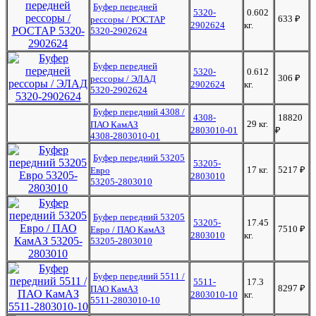
Буфер передней
5320-
0.602
633
₽
рессоры / РОСТАР
2902624
кг.
5320-2902624
Буфер передней
5320-
0.612
306
₽
рессоры / ЭЛАД
2902624
кг.
5320-2902624
Буфер передний 4308 /
4308-
18820
29 кг.
ПАО КамАЗ
2803010-01
₽
4308-2803010-01
Буфер передний 53205
53205-
17 кг.
5217
₽
Евро
2803010
53205-2803010
Буфер передний 53205
53205-
17.45
7510
₽
Евро / ПАО КамАЗ
2803010
кг.
53205-2803010
Буфер передний 5511 /
5511-
17.3
8297
₽
ПАО КамАЗ
2803010-10
кг.
5511-2803010-10