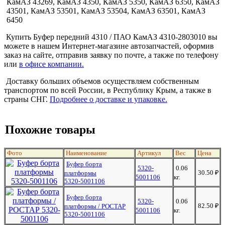
КамАЗ 43269, КамАЗ 4350, КамАЗ 5350, КамАЗ 6350, КамАЗ
43501, КамАЗ 53501, КамАЗ 53504, КамАЗ 63501, КамАЗ
6450
Купить Буфер передний 4310 / ПАО КамАЗ 4310-2803010 вы
можете в нашем Интернет-магазине автозапчастей, оформив
заказ на сайте, отправив заявку по почте, а также по телефону
или
в офисе компании.
Доставку больших объемов осуществляем собственным
транспортом по всей России, в Республику Крым, а также в
страны СНГ.
Подробнее о доставке и упаковке.
Похожие товары
Фото
Наименование
Артикул
Вес
Цена
Буфер борта
5320-
0.06
30.50
₽
платформы
5001106
кг.
5320-5001106
Буфер борта
5320-
0.06
82.50
₽
платформы / РОСТАР
5001106
кг.
5320-5001106