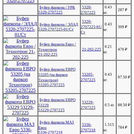
5320-
0.43
Буфер фаркопа / УРК
287
₽
5320-2707225
2707225
кг.
5320-
0.43
Буфер фаркопа / ЭЛАД
2707225-01/
309
₽
5320-2707225-01/Ст
кг.
Ст
Буфер фаркопа Евро /
0.21
21-202-225
476
₽
Технотрон
кг.
21-202-225
Буфер фаркопа ЕВРО
53205-
0.43
53205 (на фаркоп
97.50
₽
2707225
кг.
Технотрон)
53205-2707225
Буфер фаркопа ЕВРО
53229-
0.5 кг.
88.50
₽
53229
2707225
53229-2707225
Буфер фаркопа МАЗ
5336-
1.515
784
₽
Евро
2707218
кг.
5336-2707218