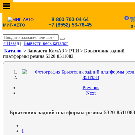
0
8-800-700-04-64
+7 (8552) 53-76-45
МИГ-АВТО
0
< Назад
|
Вывести весь каталог
Каталог
> Запчасти КамАЗ > РТИ > Брызговик задний
платформы резина 5320-8511083
1
2
Previous
Next
Брызговик задний платформы резина 5320-851108
1