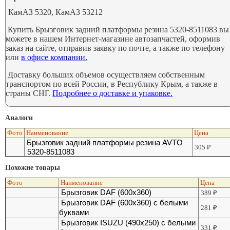
КамАЗ 5320, КамАЗ 53212
Купить Брызговик задний платформы резина 5320-8511083 вы
можете в нашем Интернет-магазине автозапчастей, оформив
заказ на сайте, отправив заявку по почте, а также по телефону
или
в офисе компании.
Доставку больших объемов осуществляем собственным
транспортом по всей России, в Республику Крым, а также в
страны СНГ.
Подробнее о доставке и упаковке.
Аналоги
Фото
Наименование
Цена
Брызговик задний платформы резина AVTO
305
₽
5320-8511083
Похожие товары
Фото
Наименование
Цена
Брызговик DAF (600х360)
389
₽
Брызговик DAF (600х360) с белыми
281
₽
буквами
Брызговик ISUZU (490х250) с белыми
331
₽