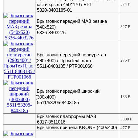
части крыла 450*470 / БРТ
574
₽
5320-8403185-01
Брызговик передний МАЗ резина
(540х520)
327
₽
5336-8403276
Брызговик передний полиуретан
(290х400) / ПромТехПласт
275
₽
5511-8403185 / РТР001066
Брызговик передний широкий
(300х400)
133
₽
5511/53205-8403185
Брызговик платформы МАЗ
3809
₽
6317-8511016
Брызговик прицепа KRONE (400х400)
477
₽