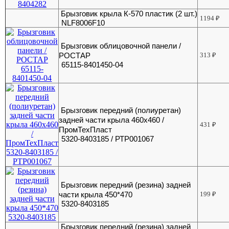
Брызговик крыла К-570 пластик (2 шт.)
1194
₽
NLF8006F10
Брызговик облицовочной панели /
РОСТАР
313
₽
65115-8401450-04
Брызговик передний (полиуретан)
задней части крыла 460х460 /
431
₽
ПромТехПласт
5320-8403185 / РТР001067
Брызговик передний (резина) задней
части крыла 450*470
199
₽
5320-8403185
Брызговик передний (резина) задней