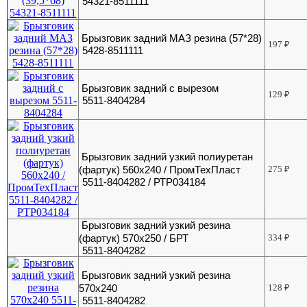
54321-8511111
Брызговик задний МАЗ резина (57*28)
197
₽
5428-8511111
Брызговик задний с вырезом
129
₽
5511-8404284
Брызговик задний узкий полиуретан
(фартук) 560х240 / ПромТехПласт
275
₽
5511-8404282 / РТР034184
Брызговик задний узкий резина
(фартук) 570х250 / БРТ
334
₽
5511-8404282
Брызговик задний узкий резина
570х240
128
₽
5511-8404282