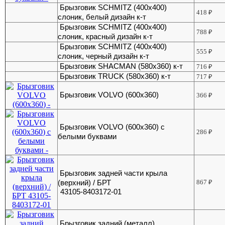
Брызговик SCHMITZ (400х400)
418
₽
слоник, белый дизайн к-т
Брызговик SCHMITZ (400х400)
788
₽
слоник, красный дизайн к-т
Брызговик SCHMITZ (400х400)
555
₽
слоник, черный дизайн к-т
Брызговик SHACMAN (580х360) к-т
716
₽
Брызговик TRUCK (580х360) к-т
717
₽
Брызговик VOLVO (600х360)
366
₽
Брызговик VOLVO (600х360) с
286
₽
белыми буквами
Брызговик задней части крыла
(верхний) / БРТ
867
₽
43105-8403172-01
Брызговик задний (металл)