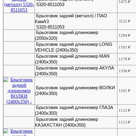
1475
₽
5320-8511053
Брызговик задний (металл) / ПАО
КамАЗ
3122
₽
5320-8511053
Брызговик задний длинномер
1294
₽
(2050х320)
Брызговик задний длинномер LONG
1101
₽
VEHICLE (2400х350)
Брызговик задний длинномер MAN
1179
₽
(2400х350)
Брызговик задний длинномер АКУЛА
1336
₽
(2400х350)
Брызговик задний длинномер ВОЛКИ
1101
₽
(2400х350)
Брызговик задний длинномер ГЛАЗА
1112
₽
(2400х350)
Брызговик задний длинномер
1113
₽
КАЗАХСТАН (2400х350)