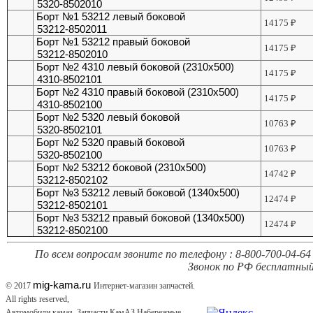
5320-8502010
Борт №1 53212 левый боковой
14175
₽
53212-8502011
Борт №1 53212 правый боковой
14175
₽
53212-8502010
Борт №2 4310 левый боковой (2310х500)
14175
₽
4310-8502101
Борт №2 4310 правый боковой (2310х500)
14175
₽
4310-8502100
Борт №2 5320 левый боковой
10763
₽
5320-8502101
Борт №2 5320 правый боковой
10763
₽
5320-8502100
Борт №2 53212 боковой (2310х500)
14742
₽
53212-8502102
Борт №3 53212 левый боковой (1340х500)
12474
₽
53212-8502101
Борт №3 53212 правый боковой (1340х500)
12474
₽
53212-8502100
По всем вопросам звоните по телефону : 8-800-700-04-64 
Звонок по РФ бесплатный
mig-kama.ru
© 2017
Интернет-магазин запчастей.
All rights reserved,
Автомобили камаз, Запчасти КамАЗ Набережные