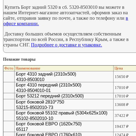
Купить Борт задний 5320 в сб. 5320-8503010 вы можете в
нашем Интернет-магазине автозапчастей, оформив заказ на
сайте, отправив заявку по почте, а также по телефону или
в
офисе компании.
Доставку больших объемов осуществляем собственным
транспортом по всей России, в Республику Крым, а также в
страны СНГ.
Подробнее о доставке и упаковке.
Похожие товары
Фото
Наименование
Цена
Борт 4310 задний (2310х500)
15650
₽
4310-8503010
Борт 4310 передний (2310х500)
17010
₽
4310-8504010-01
Борт 53212 передний (2310х500)
17010
₽
Борт боковой 2810*750
13608
₽
53215-8502010-73
Борт боковой 55102 правый (5304х625х100)
37422
₽
55102-8502010-10
Борт боковой ЕВРО (1620х750)
19437
₽
65117
Борт боковой ЕВРО (1760х610)
12474
₽