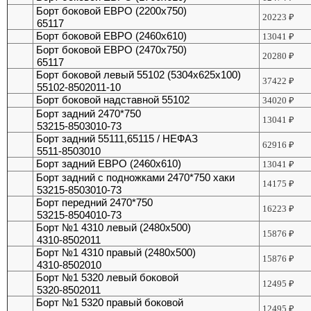
Борт боковой ЕВРО (2200х750)
20223
₽
65117
Борт боковой ЕВРО (2460х610)
13041
₽
Борт боковой ЕВРО (2470х750)
20280
₽
65117
Борт боковой левый 55102 (5304х625х100)
37422
₽
55102-8502011-10
Борт боковой надставной 55102
34020
₽
Борт задний 2470*750
13041
₽
53215-8503010-73
Борт задний 55111,65115 / НЕФАЗ
62916
₽
5511-8503010
Борт задний ЕВРО (2460х610)
13041
₽
Борт задний с подножками 2470*750 хаки
14175
₽
53215-8503010-73
Борт передний 2470*750
16223
₽
53215-8504010-73
Борт №1 4310 левый (2480х500)
15876
₽
4310-8502011
Борт №1 4310 правый (2480х500)
15876
₽
4310-8502010
Борт №1 5320 левый боковой
12495
₽
5320-8502011
Борт №1 5320 правый боковой
12495
₽