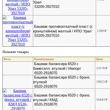
Урал
53205-3927010
Башмак противооткатный пласт (с
кронштейном) желтый / НПО Урал
1399
₽
53205-3927010
Похожие товары
Фото
Наименование
Цена
Башмак балансира 6520 с
биметалл. втулкой / Импорт
13178
₽
6520-2918070
Башмак балансира 6520 с бронз.
втулкой
19023
₽
6520-2918070
Башмак балансира 6520 с бронз.
втулкой / КМД
16443
₽
6520-2918070