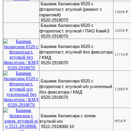
Башмак балансира 6520 с
фторопласт. втулкой (ремонт с
13608
₽
гарантией)
6520-2918070
Башмак балансира 6520 с
фторопласт. втулкой / ПАО КамАЗ
22050
₽
6520-2918070
Башмак балансира 6520 с
фторопласт. втулкой без фиксатора
11716
₽
/ КМД
6520-2918070
Башмак балансира 6520 с
фторопласт. втулкой н/о усиленный
12889
₽
без фиксатора / КМД
6520-2918070
Башмак балансира с алюм.
втулкой н/о
9958
₽
5511-2918068-10