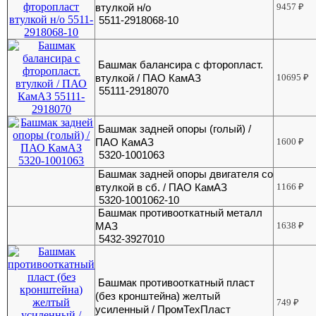
втулкой н/о
9457
₽
5511-2918068-10
Башмак балансира с фторопласт.
втулкой / ПАО КамАЗ
10695
₽
55111-2918070
Башмак задней опоры (голый) /
ПАО КамАЗ
1600
₽
5320-1001063
Башмак задней опоры двигателя со
втулкой в сб. / ПАО КамАЗ
1166
₽
5320-1001062-10
Башмак противооткатный металл
МАЗ
1638
₽
5432-3927010
Башмак противооткатный пласт
(без кронштейна) желтый
749
₽
усиленный / ПромТехПласт