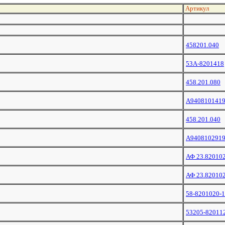
Артикул
458201.040
53A-8201418
458.201.080
А940810141
458.201.040
А940810291
АФ 23.82010
АФ 23.82010
58-8201020-
53205-82011