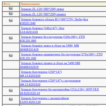
Фото
Наименование
Зеркало ZL-129 (380*200) левое
Зеркало ZL-129 (380*200) правое
Зеркало бокового обзора В3 (180*270) / Бобруйск
458201.040
Зеркало боковое (246х147) / Бор
53A-8201418
Зеркало боковое без подогрева (320х180) / ZTD
458.201.080
Зеркало боковое левое в сборе на 5490, МВ
А9408101419
Зеркало боковое парковочное без подогрева (270х180) / ZTD
458.201.040
Зеркало боковое правое в сборе на 5490 МВ
А9408102919
Зеркало бордюрное (250*147)
АФ 23.8201020
Зеркало бордюрное (250*147) с подогревом
АФ 23.8201020
Зеркало бордюрное без кронштейна (252х156) / НУР-ТЕХ
58-8201020-10
Зеркало бордюрное с кронштейном
53205-8201120