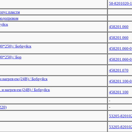
58-8201020-
рпус пластм
подогревом
руйск
458201.060
458201.060
80*250) / Бобруйск
458201.060-0
80*250) / Бор
458201.060-0
458201.070
и нагрев-ем (24В) / Бобруйск
458201.100-0
 и нагрев-ем (24В) / Бобруйск
458201.100
-
220)
-
53205-82010
53205-82010