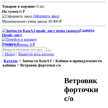
Товаров в корзине:
0 шт.
На сумму:
0
₽
Оформить заказ
Минимальная сумма заказа 30 000
₽
Скачать
Прайс-лист
Товаров: 0
Сумма корзины: 0
₽
< Назад
|
Вывести весь каталог
Каталог
> Запчасти КамАЗ > Кабина и принадлежности
кабины > Ветровик форточки с/о
Ветровик
форточки
с/о