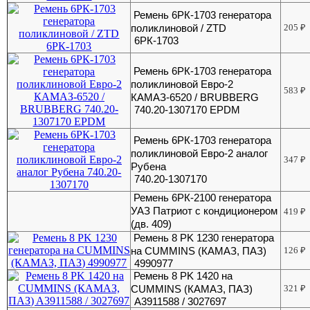
Ремень 6РК-1703 генератора
поликлиновой / ZTD
205
₽
6РК-1703
Ремень 6РК-1703 генератора
поликлиновой Евро-2
583
₽
КАМАЗ-6520 / BRUBBERG
740.20-1307170 EPDM
Ремень 6РК-1703 генератора
поликлиновой Евро-2 аналог
347
₽
Рубена
740.20-1307170
Ремень 6РК-2100 генератора
УАЗ Патриот с кондиционером
419
₽
(дв. 409)
Ремень 8 РK 1230 генератора
на CUMMINS (КАМАЗ, ПАЗ)
126
₽
4990977
Ремень 8 РK 1420 на
CUMMINS (КАМАЗ, ПАЗ)
321
₽
A3911588 / 3027697