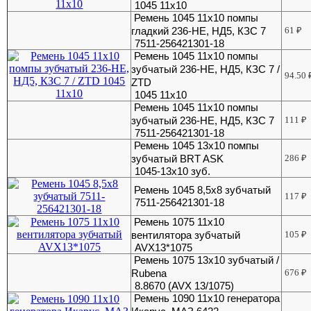
1045 11x10
Ремень 1045 11х10 помпы
гладкий 236-НЕ, НД5, КЗС 7
61
₽
7511-256421301-18
Ремень 1045 11х10 помпы
зубчатый 236-НЕ, НД5, КЗС 7 /
94.50
ZTD
1045 11x10
Ремень 1045 11х10 помпы
зубчатый 236-НЕ, НД5, КЗС 7
111
₽
7511-256421301-18
Ремень 1045 13х10 помпы
зубчатый BRT ASK
286
₽
1045-13x10 зуб.
Ремень 1045 8,5х8 зубчатый
117
₽
7511-256421301-18
Ремень 1075 11x10
вентилятора зубчатый
105
₽
AVX13*1075
Ремень 1075 13х10 зубчатый /
Rubena
676
₽
8.8670 (AVX 13/1075)
Ремень 1090 11x10 генератора