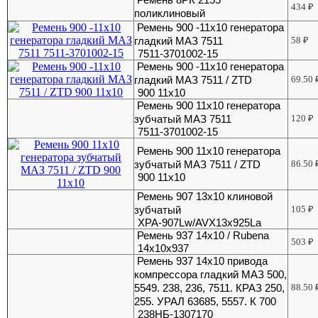
434
₽
поликлиновый
Ремень 900 -11х10 генератора
гладкий МАЗ 7511
58
₽
7511-3701002-15
Ремень 900 -11х10 генератора
гладкий МАЗ 7511 / ZTD
69.50
900 11х10
Ремень 900 11х10 генератора
зубчатый МАЗ 7511
120
₽
7511-3701002-15
Ремень 900 11х10 генератора
зубчатый МАЗ 7511 / ZTD
86.50
900 11х10
Ремень 907 13х10 клиновой
зубчатый
105
₽
XPA-907Lw/AVX13х925La
Ремень 937 14х10 / Rubena
503
₽
14х10х937
Ремень 937 14х10 привода
компрессора гладкий МАЗ 500,
5549. 238, 236, 7511. КРАЗ 250,
88.50
255. УРАЛ 63685, 5557. К 700
238НБ-1307170