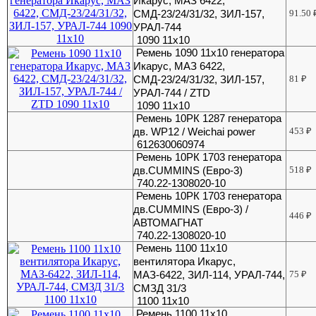
Икарус, МАЗ 6422,
СМД-23/24/31/32, ЗИЛ-157,
91.50
УРАЛ-744
1090 11x10
Ремень 1090 11x10 генератора
Икарус, МАЗ 6422,
СМД-23/24/31/32, ЗИЛ-157,
81
₽
УРАЛ-744 / ZTD
1090 11x10
Ремень 10РК 1287 генератора
дв. WP12 / Weichai power
453
₽
612630060974
Ремень 10РК 1703 генератора
дв.CUMMINS (Евро-3)
518
₽
740.22-1308020-10
Ремень 10РК 1703 генератора
дв.CUMMINS (Евро-3) /
446
₽
АВТОМАГНАТ
740.22-1308020-10
Ремень 1100 11x10
вентилятора Икарус,
МАЗ-6422, ЗИЛ-114, УРАЛ-744,
75
₽
СМЗД 31/3
1100 11x10
Ремень 1100 11x10