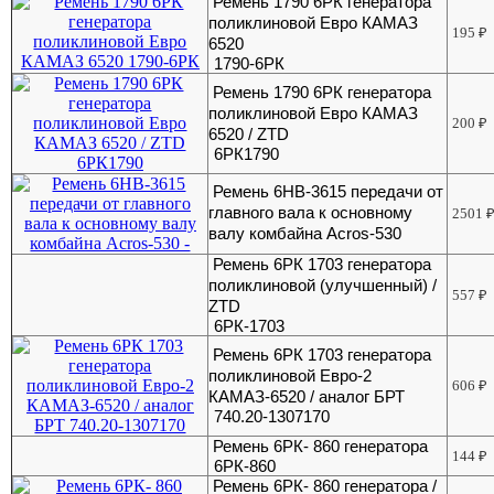
Ремень 1790 6РК генератора
поликлиновой Евро КАМАЗ
195
₽
6520
1790-6РК
Ремень 1790 6РК генератора
поликлиновой Евро КАМАЗ
200
₽
6520 / ZTD
6РК1790
Ремень 6НВ-3615 передачи от
главного вала к основному
2501
валу комбайна Acros-530
Ремень 6РК 1703 генератора
поликлиновой (улучшенный) /
557
₽
ZTD
6РК-1703
Ремень 6РК 1703 генератора
поликлиновой Евро-2
606
₽
КАМАЗ-6520 / аналог БРТ
740.20-1307170
Ремень 6РК- 860 генератора
144
₽
6РК-860
Ремень 6РК- 860 генератора /