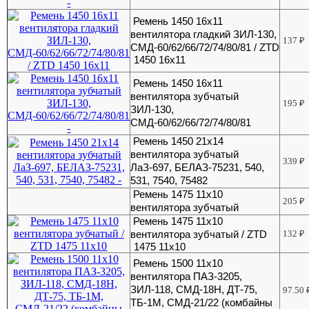
Ремень 1450 16x11
вентилятора гладкий ЗИЛ-130,
137
₽
СМД-60/62/66/72/74/80/81 / ZTD
1450 16х11
Ремень 1450 16x11
вентилятора зубчатый
195
₽
ЗИЛ-130,
СМД-60/62/66/72/74/80/81
Ремень 1450 21x14
вентилятора зубчатый
339
₽
ЛаЗ-697, БЕЛАЗ-75231, 540,
531, 7540, 75482
Ремень 1475 11x10
205
₽
вентилятора зубчатый
Ремень 1475 11x10
вентилятора зубчатый / ZTD
132
₽
1475 11х10
Ремень 1500 11х10
вентилятора ПАЗ-3205,
ЗИЛ-118, СМД-18Н, ДТ-75,
97.50
ТБ-1М, СМД-21/22 (комбайны