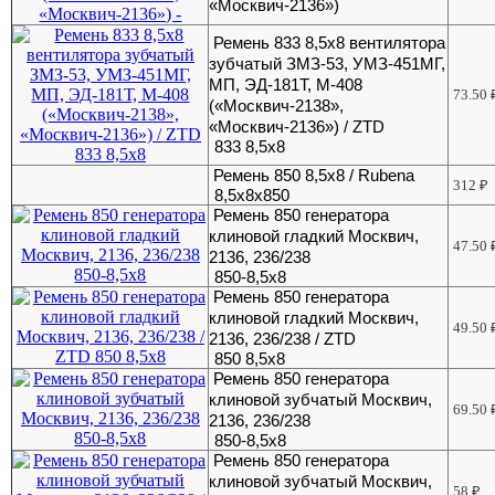
«Москвич-2136»)
Ремень 833 8,5х8 вентилятора
зубчатый ЗМЗ-53, УМЗ-451МГ,
МП, ЭД-181Т, М-408
73.50
(«Москвич-2138»,
«Москвич-2136») / ZTD
833 8,5х8
Ремень 850 8,5х8 / Rubena
312
₽
8,5х8х850
Ремень 850 генератора
клиновой гладкий Москвич,
47.50
2136, 236/238
850-8,5х8
Ремень 850 генератора
клиновой гладкий Москвич,
49.50
2136, 236/238 / ZTD
850 8,5х8
Ремень 850 генератора
клиновой зубчатый Москвич,
69.50
2136, 236/238
850-8,5х8
Ремень 850 генератора
клиновой зубчатый Москвич,
58
₽