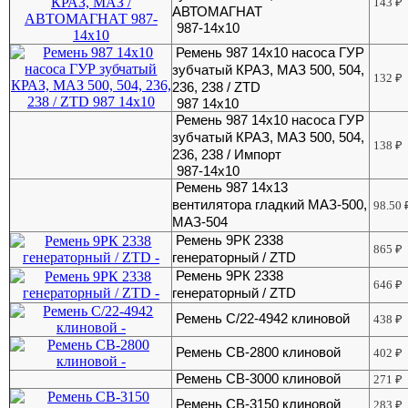
143
₽
АВТОМАГНАТ
987-14х10
Ремень 987 14х10 насоса ГУР
зубчатый КРАЗ, МАЗ 500, 504,
132
₽
236, 238 / ZTD
987 14х10
Ремень 987 14х10 насоса ГУР
зубчатый КРАЗ, МАЗ 500, 504,
138
₽
236, 238 / Импорт
987-14х10
Ремень 987 14х13
вентилятора гладкий МАЗ-500,
98.50
МАЗ-504
Ремень 9РК 2338
865
₽
генераторный / ZTD
Ремень 9РК 2338
646
₽
генераторный / ZTD
Ремень C/22-4942 клиновой
438
₽
Ремень CB-2800 клиновой
402
₽
Ремень CB-3000 клиновой
271
₽
Ремень CB-3150 клиновой
283
₽