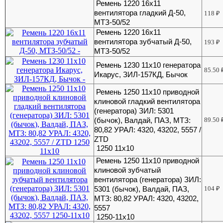
Ремень 1220 16x11
вентилятора гладкий Д-50,
118
₽
МТЗ-50/52
Ремень 1220 16x11
вентилятора зубчатый Д-50,
193
₽
МТЗ-50/52
Ремень 1230 11х10 генератора
85.50
Икарус, ЗИЛ-157КД, Бычок
Ремень 1250 11х10 приводной
клиновой гладкий вентилятора
(генератора) ЗИЛ: 5301
(бычок), Валдай, ПАЗ, МТЗ:
89.50
80,82 УРАЛ: 4320, 43202, 5557 /
ZTD
1250 11х10
Ремень 1250 11х10 приводной
клиновой зубчатый
вентилятора (генератора) ЗИЛ:
5301 (бычок), Валдай, ПАЗ,
104
₽
МТЗ: 80,82 УРАЛ: 4320, 43202,
5557
1250-11х10