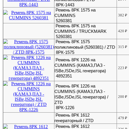
8РК-1443
Ремень 8РK 1575 на
CUMMINS
382
₽
5260381
Ремень 8РK 1575 на
CUMMINS / TRUCKMARK
420
₽
5260381
Ремень 8РK 1575
поликлиновый (5260381) / ZTD
315
₽
8РК-1575
Ремень 8РК 1226 на
CUMMINS (КАМАЗ,ПАЗ -
223
₽
ISBe,ISDe,ISL генератора)
4892351
Ремень 8РК 1226 на
CUMMINS (КАМАЗ,ПАЗ -
ISBe,ISDe,ISL генератора) /
200
₽
ZTD
8РК-1226
Ремень 8РК 1612
479
₽
генераторный / ZTD
Ремень 8РК 1612