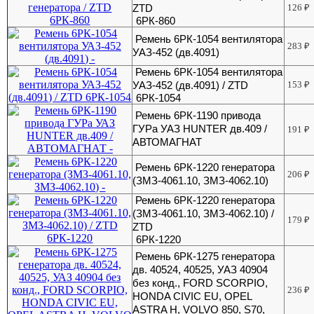
ZTD
126
₽
6РК-860
Ремень 6РК-1054 вентилятора
283
₽
УАЗ-452 (дв.4091)
Ремень 6РК-1054 вентилятора
УАЗ-452 (дв.4091) / ZTD
153
₽
6РК-1054
Ремень 6РК-1190 привода
ГУРа УАЗ HUNTER дв.409 /
191
₽
АВТОМАГНАТ
Ремень 6РК-1220 генератора
206
₽
(ЗМЗ-4061.10, ЗМЗ-4062.10)
Ремень 6РК-1220 генератора
(ЗМЗ-4061.10, ЗМЗ-4062.10) /
179
₽
ZTD
6РК-1220
Ремень 6РК-1275 генератора
дв. 40524, 40525, УАЗ 40904
без конд., FORD SCORPIO,
236
₽
HONDA CIVIC EU, OPEL
ASTRA H, VOLVO 850, S70,