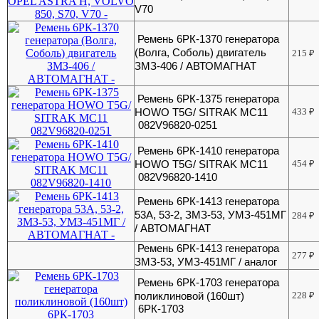
V70
Ремень 6РК-1370 генератора
(Волга, Соболь) двигатель
215
₽
ЗМЗ-406 / АВТОМАГНАТ
Ремень 6РК-1375 генератора
HOWO T5G/ SITRAK МС11
433
₽
082V96820-0251
Ремень 6РК-1410 генератора
HOWO T5G/ SITRAK МС11
454
₽
082V96820-1410
Ремень 6РК-1413 генератора
53А, 53-2, ЗМЗ-53, УМЗ-451МГ
284
₽
/ АВТОМАГНАТ
Ремень 6РК-1413 генератора
277
₽
ЗМЗ-53, УМЗ-451МГ / аналог
Ремень 6РК-1703 генератора
поликлиновой (160шт)
228
₽
6РК-1703