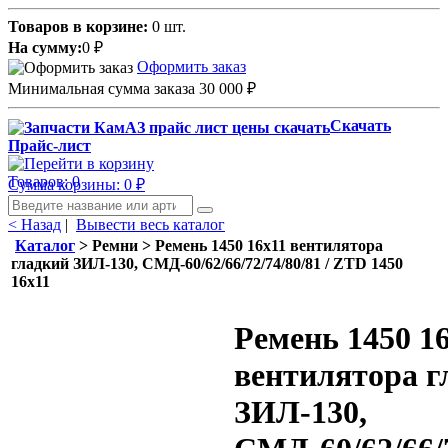
Товаров в корзине:
0 шт.
На сумму:
0
₽
Оформить заказ
Минимальная сумма заказа 30 000
₽
Скачать
Прайс-лист
Товаров: 0
Сумма корзины: 0
₽
< Назад
|
Вывести весь каталог
Каталог
> Ремни > Ремень 1450 16x11 вентилятора
гладкий ЗИЛ-130, СМД-60/62/66/72/74/80/81 / ZTD 1450
16х11
Ремень 1450 1
вентилятора г
ЗИЛ-130,