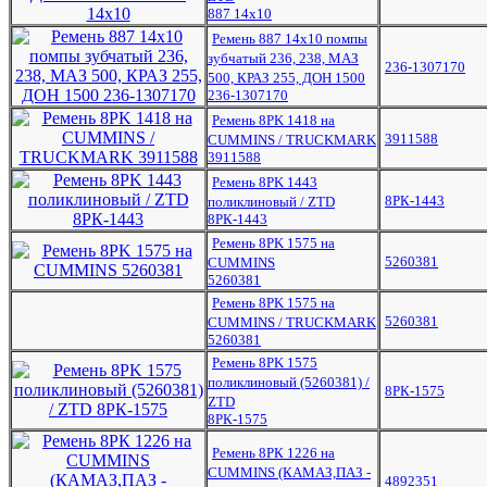
887 14х10
Ремень 887 14х10 помпы
зубчатый 236, 238, МАЗ
236-1307170
500, КРАЗ 255, ДОН 1500
236-1307170
Ремень 8РK 1418 на
3911588
CUMMINS / TRUCKMARK
3911588
Ремень 8РK 1443
8РК-1443
поликлиновый / ZTD
8РК-1443
Ремень 8РK 1575 на
5260381
CUMMINS
5260381
Ремень 8РK 1575 на
5260381
CUMMINS / TRUCKMARK
5260381
Ремень 8РK 1575
поликлиновый (5260381) /
8РК-1575
ZTD
8РК-1575
Ремень 8РК 1226 на
CUMMINS (КАМАЗ,ПАЗ -
4892351