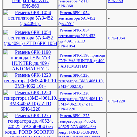
6РК-860
генератора / ZTD
6РК-860
Ремень 6РК-1054
вентилятора УАЗ-452
-
(дв.4091)
Ремень 6РК-1054
вентилятора УАЗ-452
6РК-1054
(дв.4091) / ZTD
6РК-1054
Ремень 6РК-1190 привода
ГУРа УАЗ HUNTER дв.409
-
/ АВТОМАГНАТ
Ремень 6РК-1220
генератора (ЗМЗ-4061.10,
-
ЗМЗ-4062.10)
Ремень 6РК-1220
генератора (ЗМЗ-4061.10,
6РК-1220
ЗМЗ-4062.10) / ZTD
6РК-1220
Ремень 6РК-1275
генератора дв. 40524,
40525, УАЗ 40904 без
конд., FORD SCORPIO,
-