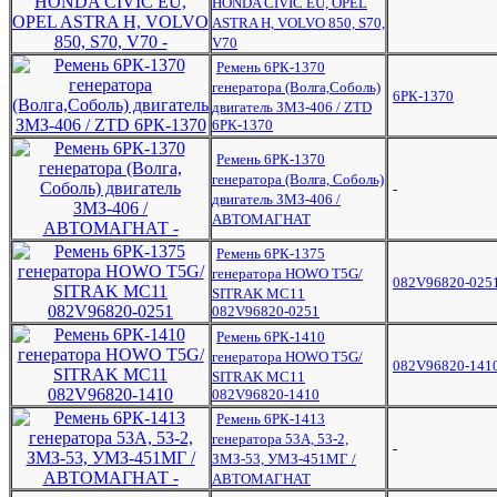
HONDA CIVIC EU, OPEL
ASTRA H, VOLVO 850, S70,
V70
Ремень 6РК-1370
генератора (Волга,Соболь)
6РК-1370
двигатель ЗМЗ-406 / ZTD
6РК-1370
Ремень 6РК-1370
генератора (Волга, Соболь)
-
двигатель ЗМЗ-406 /
АВТОМАГНАТ
Ремень 6РК-1375
генератора HOWO T5G/
082V96820-025
SITRAK МС11
082V96820-0251
Ремень 6РК-1410
генератора HOWO T5G/
082V96820-141
SITRAK МС11
082V96820-1410
Ремень 6РК-1413
генератора 53А, 53-2,
-
ЗМЗ-53, УМЗ-451МГ /
АВТОМАГНАТ