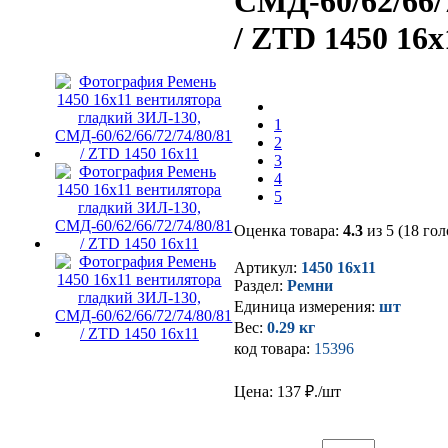
СМД-60/62/66/7
/ ZTD 1450 16х
1
2
3
4
5
Оценка товара:
4.3
из 5 (18 гол
Артикул:
1450 16х11
Раздел:
Ремни
Единица измерения:
шт
Вес:
0.29 кг
код товара:
15396
Цена: 137
₽./шт