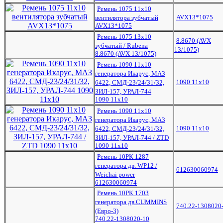
Ремень 1075 11x10
AVX13*1075
вентилятора зубчатый
AVX13*1075
Ремень 1075 13х10
8.8670 (AVX
зубчатый / Rubena
13/1075)
8.8670 (AVX 13/1075)
Ремень 1090 11x10
генератора Икарус, МАЗ
1090 11x10
6422, СМД-23/24/31/32,
ЗИЛ-157, УРАЛ-744
1090 11x10
Ремень 1090 11x10
генератора Икарус, МАЗ
1090 11x10
6422, СМД-23/24/31/32,
ЗИЛ-157, УРАЛ-744 / ZTD
1090 11x10
Ремень 10РК 1287
генератора дв. WP12 /
612630060974
Weichai power
612630060974
Ремень 10РК 1703
генератора дв.CUMMINS
740.22-1308020
(Евро-3)
740.22-1308020-10