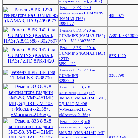
кондиционером (дв. 409)
Ремень 8 РK 1230
генератора на CUMMINS
4990977
(КАМАЗ, ПАЗ)
4990977
Ремень 8 РK 1420 на
A3911588 / 302
CUMMINS (КАМАЗ, ПАЗ)
A3911588 / 3027697
Ремень 8 РK 1420 на
CUMMINS (КАМАЗ, ПАЗ)
8РК-1420
/ ZTD
8РК-1420
Ремень 8 РK 1443 на
3288790
CUMMINS
3288790
Ремень 833 8,5х8
вентилятора гладкий
ЗМЗ-53, УМЗ-451МГ, МП,
-
ЭД-181Т, М-408
(«Москвич-2138»,
«Москвич-2136»)
Ремень 833 8,5х8
вентилятора гладкий
ЗМЗ-53, УМЗ-451МГ, МП,
833 8,5х8