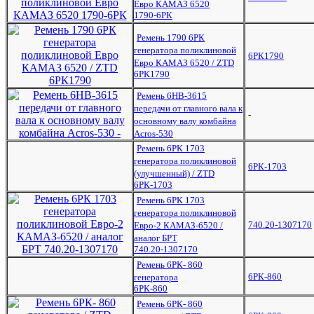
Евро КАМАЗ 6520
1790-6РК
Ремень 1790 6РК
генератора поликлиновой
6РК1790
Евро КАМАЗ 6520 / ZTD
6РК1790
Ремень 6НВ-3615
передачи от главного вала к
-
основному валу комбайна
Acros-530
Ремень 6РК 1703
генератора поликлиновой
6РК-1703
(улучшенный) / ZTD
6РК-1703
Ремень 6РК 1703
генератора поликлиновой
740.20-1307170
Евро-2 КАМАЗ-6520 /
аналог БРТ
740.20-1307170
Ремень 6РК- 860
6РК-860
генератора
6РК-860
Ремень 6РК- 860