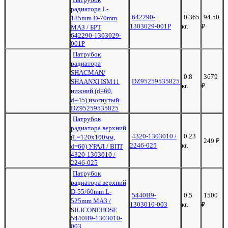
радиатора L-
642290-
0.365
94.50
185mm D-70mm
1303029-001Р
кг.
₽
МАЗ / БРТ
642290-1303029-
001Р
Патрубок
радиатора
SHACMAN/
0.8
3679
DZ95259535825
SHAANXI ISM11
кг.
₽
нижний (d=60,
d=45) изогнутый
DZ95259535825
Патрубок
радиатора верхний
4320-1303010 /
0.23
(L=120х100мм,
249
₽
2246-025
кг.
d=60) УРАЛ / ВПТ
4320-1303010 /
2246-025
Патрубок
радиатора верхний
D-55/60mm L-
5440В9-
0.5
1500
525mm МАЗ /
1303010-003
кг.
₽
SILICONEHOSE
5440В9-1303010-
003