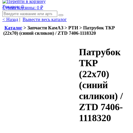
Товаров: 0
Сумма корзины: 0
₽
< Назад
|
Вывести весь каталог
Каталог
> Запчасти КамАЗ > РТИ > Патрубок ТКР
(22х70) (синий силикон) / ZTD 7406-1118320
Патрубок
ТКР
(22х70)
(синий
силикон) /
ZTD 7406-
1118320