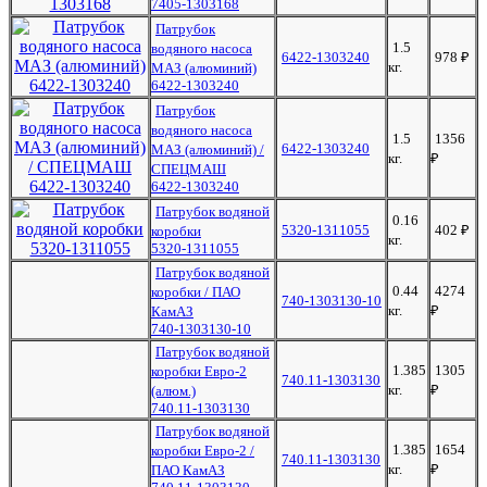
7405-1303168
Патрубок
1.5
водяного насоса
6422-1303240
978
₽
кг.
МАЗ (алюминий)
6422-1303240
Патрубок
водяного насоса
1.5
1356
6422-1303240
МАЗ (алюминий) /
кг.
₽
СПЕЦМАШ
6422-1303240
Патрубок водяной
0.16
5320-1311055
402
₽
коробки
кг.
5320-1311055
Патрубок водяной
0.44
4274
коробки / ПАО
740-1303130-10
кг.
₽
КамАЗ
740-1303130-10
Патрубок водяной
1.385
1305
коробки Евро-2
740.11-1303130
кг.
₽
(алюм.)
740.11-1303130
Патрубок водяной
1.385
1654
коробки Евро-2 /
740.11-1303130
кг.
₽
ПАО КамАЗ