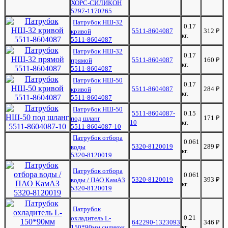
ХОРС-СИЛИКОН
5297-1170265
Патрубок НШ-32
0.17
5511-8604087
312
₽
кривой
кг.
5511-8604087
Патрубок НШ-32
0.17
5511-8604087
160
₽
прямой
кг.
5511-8604087
Патрубок НШ-50
0.17
5511-8604087
284
₽
кривой
кг.
5511-8604087
Патрубок НШ-50
5511-8604087-
0.15
171
₽
под шланг
10
кг.
5511-8604087-10
Патрубок отбора
0.061
5320-8120019
289
₽
воды
кг.
5320-8120019
Патрубок отбора
0.061
5320-8120019
393
₽
воды / ПАО КамАЗ
кг.
5320-8120019
Патрубок
0.21
охладитель L-
642290-1323093
346
₽
кг.
150*90мм силикон