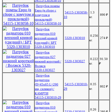
54115-1303058-10
Патрубок помпы
Евро (в сборе с
54115-1303058-
1.3
890
₽
хомутом и
10
кг.
прокладкой)
54115-1303058-10
Патрубок
радиатора 010
0.256
5320-1303010
274
₽
верхний кривой
кг.
(средний) / БРТ
5320-1303010
Патрубок
радиатора 027
0.222
91.50
5320-1303027
нижний короткий /
кг.
₽
Волжск
5320-1303027
Патрубок
радиатора
54115-1303010-
0.35
(D=45х65 L=290
802
₽
29
кг.
мм, силикон) /
КАМРТИ
54115-1303010-29
Патрубок
радиатора 010
0.26
5320-1303010
280
₽
верхний кривой