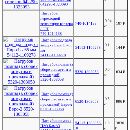
642290-1323093
Патрубок
переходной
0.04
740-1014138
107
₽
вентиляции картера
кг.
/ БРТ
740-1014138
Патрубок подвода
0.1
воздуха Евро L - 65
54112-1109278
144
₽
кг.
мм
54112-1109278
Патрубок помпы (в
0.6
сборе с хомутом и
5320-1303058
834
₽
кг.
прокладкой)
5320-1303058
Патрубок помпы (в
0.5
сборе с хомутом и
6520-1303058
996
₽
кг.
прокладкой) Евро-2
6520-1303058
Патрубок помпы /
54115-1303058-
1.3
3830
ПАО КамАЗ
10
кг.
₽