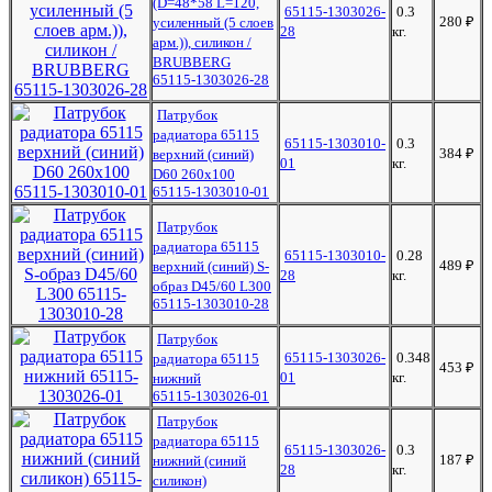
(D=48*58 L=120,
65115-1303026-
0.3
280
₽
усиленный (5 слоев
28
кг.
арм.)), силикон /
BRUBBERG
65115-1303026-28
Патрубок
радиатора 65115
65115-1303010-
0.3
384
₽
верхний (синий)
01
кг.
D60 260х100
65115-1303010-01
Патрубок
радиатора 65115
65115-1303010-
0.28
489
₽
верхний (синий) S-
28
кг.
образ D45/60 L300
65115-1303010-28
Патрубок
65115-1303026-
0.348
радиатора 65115
453
₽
01
кг.
нижний
65115-1303026-01
Патрубок
радиатора 65115
65115-1303026-
0.3
187
₽
нижний (синий
28
кг.
силикон)