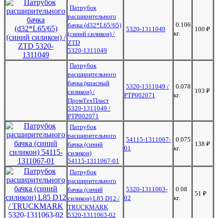
Патрубок
расширительного
0.106
бачка (d32*L65/65)
5320-1311049
100
₽
кг.
(синий силикон) /
ZTD
5320-1311049
Патрубок
расширительного
бачка (красный
5320-1311049 /
0.078
193
₽
силикон) /
РТР002071
кг.
ПромТехПласт
5320-1311049 /
РТР002071
Патрубок
расширительного
54115-1311067-
0.075
138
₽
бачка (синий
01
кг.
силикон)
54115-1311067-01
Патрубок
расширительного
5320-1311063-
0.08
бачка (синий
51
₽
02
кг.
силикон) L85 D12 /
TRUCKMARK
5320-1311063-02