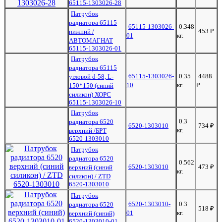
65115-1303026-28
Патрубок
радиатора 65115
65115-1303026-
0.348
453
₽
нижний /
01
кг.
АВТОМАГНАТ
65115-1303026-01
Патрубок
радиатора 65115
65115-1303026-
0.35
4488
угловой d-58, L-
10
кг.
₽
150*150 (синий
силикон) ХОРС
65115-1303026-10
Патрубок
0.3
радиатора 6520
6520-1303010
734
₽
кг.
верхний /БРТ
6520-1303010
Патрубок
радиатора 6520
0.562
6520-1303010
473
₽
верхний (синий
кг.
силикон) / ZTD
6520-1303010
Патрубок
6520-1303010-
0.3
радиатора 6520
518
₽
01
кг.
верхний (синий)
6520-1303010-01