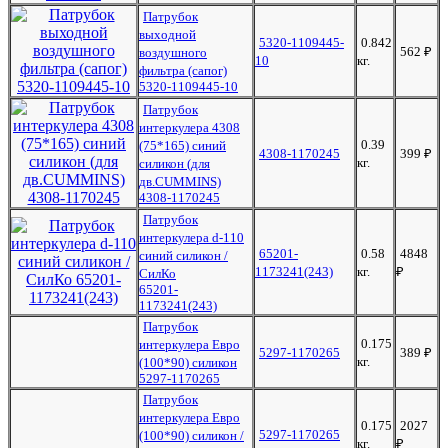
Патрубок
выходной
5320-1109445-
0.842
562
₽
воздушного
10
кг.
фильтра (сапог)
5320-1109445-10
Патрубок
интеркулера 4308
0.39
(75*165) синий
4308-1170245
399
₽
кг.
силикон (для
дв.CUMMINS)
4308-1170245
Патрубок
интеркулера d-110
65201-
0.58
4848
синий силикон /
1173241(243)
кг.
₽
СилКо
65201-
1173241(243)
Патрубок
0.175
интеркулера Евро
5297-1170265
389
₽
кг.
(100*90) силикон
5297-1170265
Патрубок
интеркулера Евро
0.175
2027
5297-1170265
(100*90) силикон /
кг.
₽