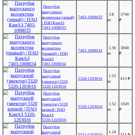
Патрубок
выпускного
3.8
3740
7403-1008035
коллектора (левый)
кг.
₽
/ ПАО КамАЗ
7403-1008035
Патрубок
выпускного
1.36
3840
коллектора
7403.1008034
кг.
₽
(правый) / ПАО
КамАЗ
7403.1008034
Патрубок
1.52
выпускной
5320-1203016
613
₽
кг.
(эжектор) 5320
5320-1203016
Патрубок
выпускной
1.52
1020
(эжектор) 5320
5320-1203016
кг.
₽
кривой / ПАО
КамАЗ
5320-1203016
Патрубок
1.24
выпускной
5511-1203016
511
₽