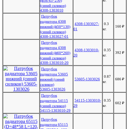
кг.
(ф58/43*250)
(синий силикон)
4308-1303010
Патрубок
радиатора 4308
4308-1303027-
0.3
160
₽
нижний (ф50*130)
01
кг.
(синий силикон)
4308-1303027-01
Патрубок
радиатора 4308
4308-1303010-
0.35
392
₽
нижний (ф60*260)
20
кг.
(синий силикон)
4308-1303010-20
Патрубок
радиатора 53605
0.87
53605-1303026
686
₽
нижний (синий
кг.
силикон)
53605-1303026
Патрубок
54115-1303010-
0.35
радиатора 54115
602
₽
29
кг.
(синий силикон)
54115-1303010-29
Патрубок
радиатора 65115