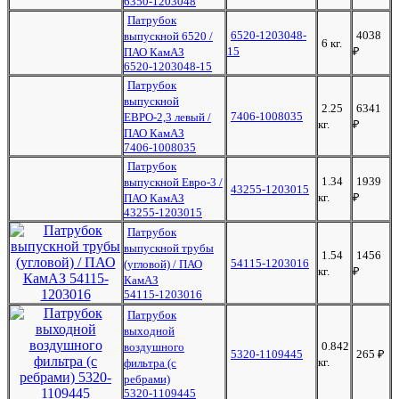
6350-1203048
Патрубок
6520-1203048-
4038
выпускной 6520 /
6 кг.
15
₽
ПАО КамАЗ
6520-1203048-15
Патрубок
выпускной
2.25
6341
7406-1008035
ЕВРО-2,3 левый /
кг.
₽
ПАО КамАЗ
7406-1008035
Патрубок
1.34
1939
выпускной Евро-3 /
43255-1203015
кг.
₽
ПАО КамАЗ
43255-1203015
Патрубок
выпускной трубы
1.54
1456
54115-1203016
(угловой) / ПАО
кг.
₽
КамАЗ
54115-1203016
Патрубок
выходной
0.842
воздушного
5320-1109445
265
₽
кг.
фильтра (с
ребрами)
5320-1109445