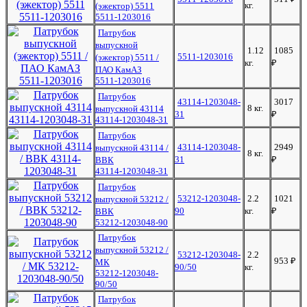
кг.
(эжектор) 5511
5511-1203016
Патрубок
выпускной
1.12
1085
5511-1203016
(эжектор) 5511 /
кг.
₽
ПАО КамАЗ
5511-1203016
Патрубок
43114-1203048-
3017
8 кг.
выпускной 43114
31
₽
43114-1203048-31
Патрубок
43114-1203048-
2949
выпускной 43114 /
8 кг.
31
₽
ВВК
43114-1203048-31
Патрубок
53212-1203048-
2.2
1021
выпускной 53212 /
90
кг.
₽
ВВК
53212-1203048-90
Патрубок
выпускной 53212 /
53212-1203048-
2.2
953
₽
МК
90/50
кг.
53212-1203048-
90/50
Патрубок