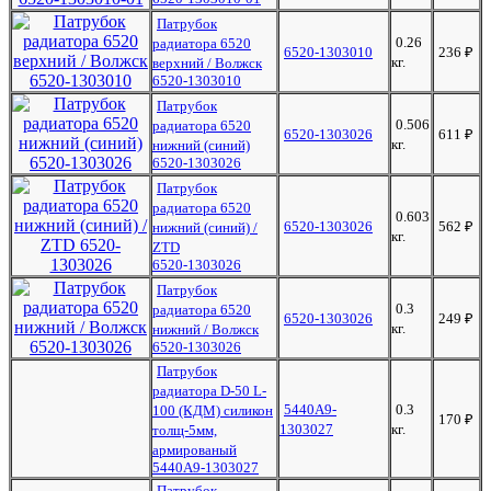
Патрубок
0.26
радиатора 6520
6520-1303010
236
₽
кг.
верхний / Волжск
6520-1303010
Патрубок
0.506
радиатора 6520
6520-1303026
611
₽
кг.
нижний (синий)
6520-1303026
Патрубок
радиатора 6520
0.603
6520-1303026
562
₽
нижний (синий) /
кг.
ZTD
6520-1303026
Патрубок
0.3
радиатора 6520
6520-1303026
249
₽
кг.
нижний / Волжск
6520-1303026
Патрубок
радиатора D-50 L-
5440A9-
0.3
100 (КДМ) силикон
170
₽
1303027
кг.
толщ-5мм,
армированый
5440A9-1303027
Патрубок