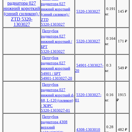
радиатора 027
0.191
нижний короткий
5320-1303027
145
₽
кг.
(синий силикон) /
ZTD
5320-1303027
Патрубок
радиатора 027
0.164
5320-1303027
171
₽
нижний короткий /
кг.
БРТ
5320-1303027
Патрубок
радиатора 027
54901-1303027-
0.3
549
₽
нижний короткий
20
кг.
54901 / БРТ
54901-1303027-20
Патрубок
радиатора 027
5320-1303027-
0.16
1915
нижний короткий d-
01
кг.
₽
68, L-120 (силикон)
/ ХОРС
5320-1303027-01
Патрубок
радиатора 4308
0.28
верхний
4308-1303010
482
₽