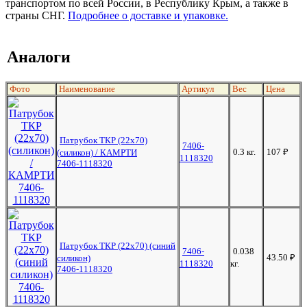
транспортом по всей России, в Республику Крым, а также в
страны СНГ.
Подробнее о доставке и упаковке.
Аналоги
Фото
Наименование
Артикул
Вес
Цена
Патрубок ТКР (22х70)
7406-
0.3 кг.
107
₽
(силикон) / КАМРТИ
1118320
7406-1118320
Патрубок ТКР (22х70) (синий
7406-
0.038
43.50
₽
силикон)
1118320
кг.
7406-1118320