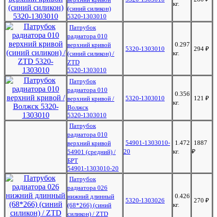
кг.
(синий силикон)
5320-1303010
Патрубок
радиатора 010
0.297
верхний кривой
5320-1303010
294
₽
кг.
(синий силикон) /
ZTD
5320-1303010
Патрубок
радиатора 010
0.356
5320-1303010
121
₽
верхний кривой /
кг.
Волжск
5320-1303010
Патрубок
радиатора 010
54901-1303010-
1.472
1887
верхний кривой
20
кг.
₽
54901 (средний) /
БРТ
54901-1303010-20
Патрубок
радиатора 026
0.426
нижний длинный
5320-1303026
270
₽
кг.
(68*266) (синий
силикон) / ZTD