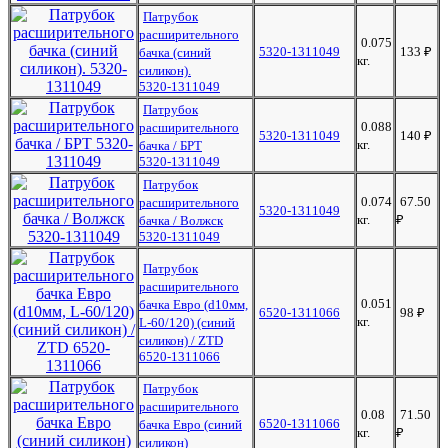
Патрубок
расширительного
0.075
5320-1311049
133
₽
бачка (синий
кг.
силикон).
5320-1311049
Патрубок
0.088
расширительного
5320-1311049
140
₽
кг.
бачка / БРТ
5320-1311049
Патрубок
0.074
67.50
расширительного
5320-1311049
кг.
₽
бачка / Волжск
5320-1311049
Патрубок
расширительного
0.051
бачка Евро (d10мм,
6520-1311066
98
₽
кг.
L-60/120) (синий
силикон) / ZTD
6520-1311066
Патрубок
расширительного
0.08
71.50
6520-1311066
бачка Евро (синий
кг.
₽
силикон)