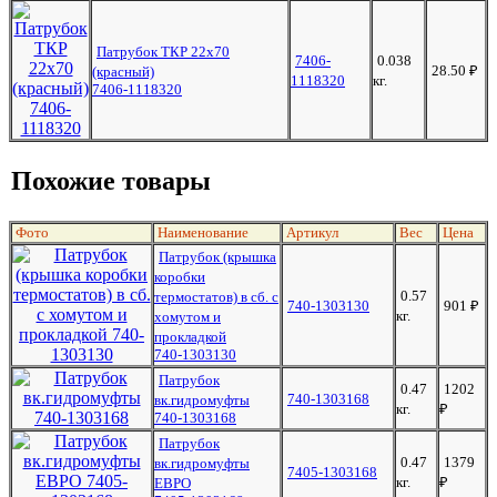
Патрубок ТКР 22х70
7406-
0.038
28.50
₽
(красный)
1118320
кг.
7406-1118320
Похожие товары
Фото
Наименование
Артикул
Вес
Цена
Патрубок (крышка
коробки
0.57
термостатов) в сб. с
740-1303130
901
₽
кг.
хомутом и
прокладкой
740-1303130
Патрубок
0.47
1202
740-1303168
вк.гидромуфты
кг.
₽
740-1303168
Патрубок
0.47
1379
вк.гидромуфты
7405-1303168
кг.
₽
ЕВРО