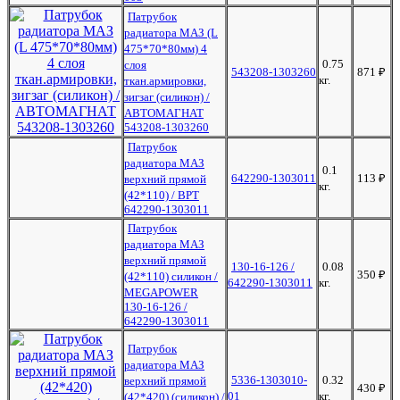
Патрубок
радиатора МАЗ (L
475*70*80мм) 4
0.75
слоя
543208-1303260
871
₽
кг.
ткан.армировки,
зигзаг (силикон) /
АВТОМАГНАТ
543208-1303260
Патрубок
радиатора МАЗ
0.1
642290-1303011
113
₽
верхний прямой
кг.
(42*110) / ВРТ
642290-1303011
Патрубок
радиатора МАЗ
верхний прямой
130-16-126 /
0.08
350
₽
(42*110) силикон /
642290-1303011
кг.
MEGAPOWER
130-16-126 /
642290-1303011
Патрубок
радиатора МАЗ
5336-1303010-
0.32
верхний прямой
430
₽
01
кг.
(42*420) (силикон) /