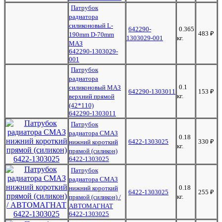
Патрубок
радиатора
силиконовый L-
642290-
0.365
483
₽
190mm D-70mm
1303029-001
кг.
МАЗ
642290-1303029-
001
Патрубок
радиатора
0.1
силиконовый МАЗ
642290-1303011
153
₽
кг.
верхний прямой
(42*110)
642290-1303011
Патрубок
радиатора СМАЗ
0.18
6422-1303025
330
₽
нижний короткий
кг.
прямой (силикон)
6422-1303025
Патрубок
радиатора СМАЗ
0.18
нижний короткий
6422-1303025
255
₽
кг.
прямой (силикон) /
АВТОМАГНАТ
6422-1303025