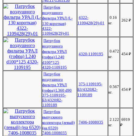
740.11-1303130
Патрубок
воздушного
4322-
0.16
фильтра УРАЛ (L-
262
₽
1109428(29)-01
кг.
130 короткая)
4322-
1109428(29)-01
Патрубок
воздушного
0.472
фильтра УРАЛ
4320-1109195
454
₽
кг.
(гофра) L240
d100*125
4320-1109195
Патрубок
воздушного
375-1109195-
фильтра УРАЛ
0.567
Б3/4320Я2-
454
₽
(гофра) L360 d90
кг.
1109189
375-1109195-
Б3/4320Я2-
1109189
Патрубок
выпускного
2.122
6919
7406-1008035
коллектора (левый)
кг.
₽
(на 6520)
7406-1008035