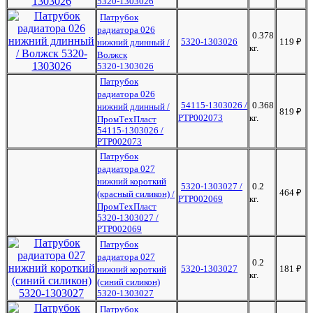
5320-1303026
Патрубок
радиатора 026
0.378
5320-1303026
119
₽
нижний длинный /
кг.
Волжск
5320-1303026
Патрубок
радиатора 026
54115-1303026 /
0.368
нижний длинный /
819
₽
РТР002073
кг.
ПромТехПласт
54115-1303026 /
РТР002073
Патрубок
радиатора 027
нижний короткий
5320-1303027 /
0.2
464
₽
(красный силикон) /
РТР002069
кг.
ПромТехПласт
5320-1303027 /
РТР002069
Патрубок
радиатора 027
0.2
5320-1303027
181
₽
нижний короткий
кг.
(синий силикон)
5320-1303027
Патрубок