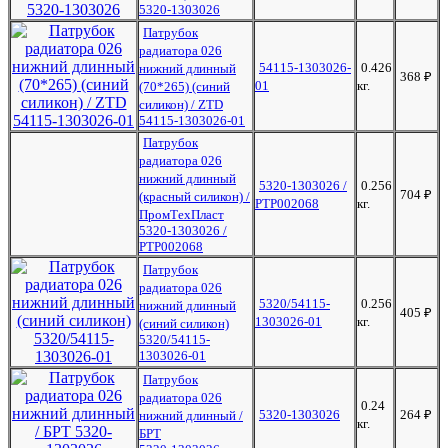
5320-1303026
Патрубок
радиатора 026
54115-1303026-
0.426
нижний длинный
368
₽
01
кг.
(70*265) (синий
силикон) / ZTD
54115-1303026-01
Патрубок
радиатора 026
нижний длинный
5320-1303026 /
0.256
704
₽
(красный силикон) /
РТР002068
кг.
ПромТехПласт
5320-1303026 /
РТР002068
Патрубок
радиатора 026
5320/54115-
0.256
нижний длинный
405
₽
1303026-01
кг.
(синий силикон)
5320/54115-
1303026-01
Патрубок
радиатора 026
0.24
5320-1303026
264
₽
нижний длинный /
кг.
БРТ