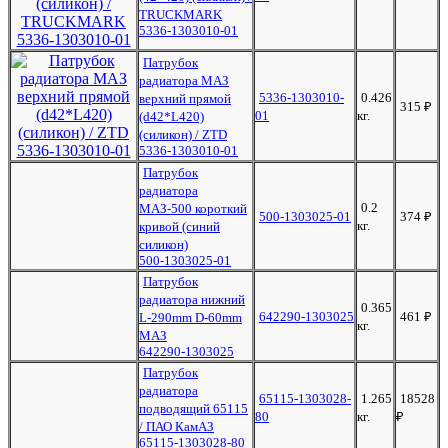
TRUCKMARK
5336-1303010-01
Патрубок
радиатора МАЗ
5336-1303010-
0.426
верхний прямой
315
₽
01
кг.
(d42*L420)
(силикон) / ZTD
5336-1303010-01
Патрубок
радиатора
0.2
МАЗ-500 короткий
500-1303025-01
374
₽
кг.
кривой (синий
силикон)
500-1303025-01
Патрубок
радиатора нижний
0.365
642290-1303025
461
₽
L-290mm D-60mm
кг.
МАЗ
642290-1303025
Патрубок
радиатора
65115-1303028-
1.265
18528
подводящий 65115
80
кг.
₽
/ ПАО КамАЗ
65115-1303028-80