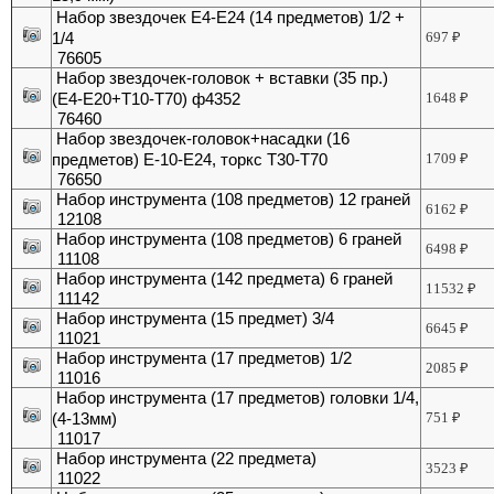
Набор звездочек Е4-Е24 (14 предметов) 1/2 +
1/4
697
₽
76605
Набор звездочек-головок + вставки (35 пр.)
(Е4-Е20+Т10-Т70) ф4352
1648
₽
76460
Набор звездочек-головок+насадки (16
предметов) Е-10-Е24, торкс Т30-Т70
1709
₽
76650
Набор инструмента (108 предметов) 12 граней
6162
₽
12108
Набор инструмента (108 предметов) 6 граней
6498
₽
11108
Набор инструмента (142 предмета) 6 граней
11532
₽
11142
Набор инструмента (15 предмет) 3/4
6645
₽
11021
Набор инструмента (17 предметов) 1/2
2085
₽
11016
Набор инструмента (17 предметов) головки 1/4,
(4-13мм)
751
₽
11017
Набор инструмента (22 предмета)
3523
₽
11022