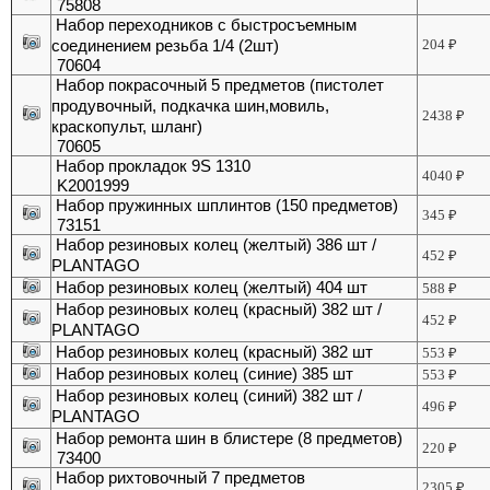
75808
Набор переходников с быстросъемным
соединением резьба 1/4 (2шт)
204
₽
70604
Набор покрасочный 5 предметов (пистолет
продувочный, подкачка шин,мовиль,
2438
₽
краскопульт, шланг)
70605
Набор прокладок 9S 1310
4040
₽
K2001999
Набор пружинных шплинтов (150 предметов)
345
₽
73151
Набор резиновых колец (желтый) 386 шт /
452
₽
PLANTAGO
Набор резиновых колец (желтый) 404 шт
588
₽
Набор резиновых колец (красный) 382 шт /
452
₽
PLANTAGO
Набор резиновых колец (красный) 382 шт
553
₽
Набор резиновых колец (синие) 385 шт
553
₽
Набор резиновых колец (синий) 382 шт /
496
₽
PLANTAGO
Набор ремонта шин в блистере (8 предметов)
220
₽
73400
Набор рихтовочный 7 предметов
2305
₽