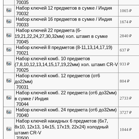
70035
Набор ключей 12 предметов в сумке / Индия
1065
₽
70032
Набор ключей 16 предметов в сумке / Индия
1674
₽
70033
Набор ключей 22 предмета (6-
19,21,22,24,27,30,32мм) хол. штамп в сумке
2840
₽
70045
Набор ключей 8 предметов (8-11,13,14,17,19)
637
₽
70021
Набор ключей комб. 10 предметов
(7,8,10,12,13,14,15,17,19,22мм) хол. штамп CR-V
933
₽
70025
Набор ключей комб. 12 предметов (от6
до22мм)
804
₽
70031
Набор ключей комб. 22 предмета (от6 до32мм)
в сумке / Индия
2733
₽
70044
Набор ключей комб. 24 предмета (от6 до32мм)
3727
₽
70040
Набор ключей накидных 6 предметов (6х7,
8х10, 12х13, 14х15, 17х19, 22х24) холодный
1044
₽
штамп CR-V
70500