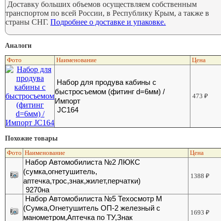
Доставку больших объемов осуществляем собственным
транспортом по всей России, в Республику Крым, а также в
страны СНГ.
Подробнее о доставке и упаковке.
Аналоги
Фото
Наименование
Цена
Набор для продува кабины с
быстросъемом (фитинг d=6мм) /
473
₽
Импорт
JC164
Похожие товары
Фото
Наименование
Цена
Набор Автомобилиста №2 ЛЮКС
(сумка,огнетушитель,
1388
₽
аптечка,трос,знак,жилет,перчатки)
9270на
Набор Автомобилиста №5 Техосмотр М
(Сумка,Огнетушитель ОП-2 железный с
1693
₽
манометром,Аптечка по ТУ,Знак