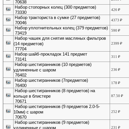
70638
Набор стопорных колец (300 предметов)
426
₽
73330
Набор тракториста в сумке (27 предметов)
4373
₽
70046
Набор уплотнительных колец (379 предметов)
590
₽
73419
Набор чашек для снятия масляных фильтров
(14 предметов)
2399
₽
77704
Набор шайб-прокладок 141 предмет
311
₽
73141
Набор шестигранников (10 предметов)
удлиненные с шаром
236
₽
76402
Набор шестигранников (7предметов)
178
₽
76400
Набор шестигранников (8 предметов) на
кольце в блистере
87.50
₽
70671
Набор шестигранников (9 предметов 2.0-5-
10мм) с шаром
252
₽
70670
Набор шестигранников (9 предметов)
удлиненные с шаром
231
₽