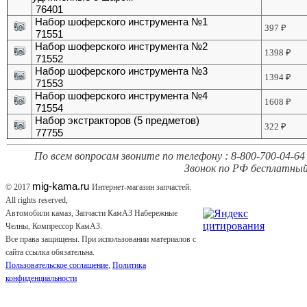
76401
Набор шоферского инструмента №1
397
₽
71551
Набор шоферского инструмента №2
1398
₽
71552
Набор шоферского инструмента №3
1394
₽
71553
Набор шоферского инструмента №4
1608
₽
71554
Набор экстракторов (5 предметов)
322
₽
77755
По всем вопросам звоните по телефону : 8-800-700-04-64 
Звонок по РФ бесплатный
mig-kama.ru
© 2017
Интернет-магазин запчастей.
All rights reserved,
Автомобили камаз, Запчасти КамАЗ Набережные
Челны, Компрессор КамАЗ.
Все права защищены. При использовании материалов с
сайта ссылка обязательна.
Пользовательское соглашение
,
Политика
конфиденциальности