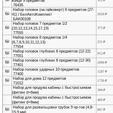
конце 9 предметов
312
₽
76435
Набор головок (на гайковерт) 8 предметов (27-
41) / БелАвтоКомплект
2620
₽
БАК00108
Набор головок 7 предметов 1/2
(10,12,13,14,15,17,19)
375
₽
77555
Набор головок 8 предметов 1/4
(6,7,8,9,10,11,12,13)
251
₽
77554
Набор головок глубоких 8 предметов (12-22)
912
₽
77551
Набор головок глубоких 8 предметов (12-30)
2090
₽
77401
Набор головок ударных 10 предметов
1287
₽
77400
Набор для дома 12 предметов
1750
₽
71012
Набор для продува кабины с быстросъемом
390
₽
(фитинг d=6мм)
Набор для продува кабины с быстросъемом
460
₽
(фитинг d=8мм)
Набор для развальцовки трубок 9 пр-тов (4,8-
867
₽
15,9 мм)