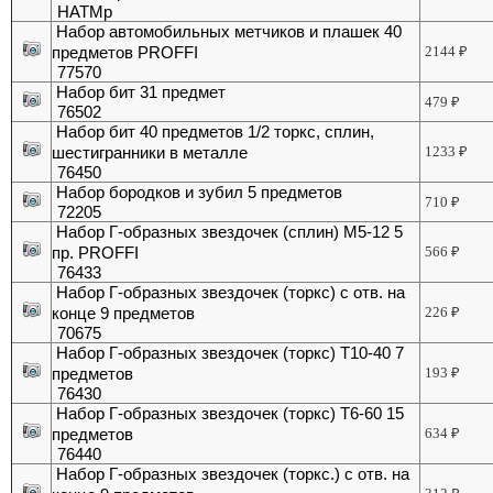
НАТМр
Набор автомобильных метчиков и плашек 40
предметов PROFFI
2144
₽
77570
Набор бит 31 предмет
479
₽
76502
Набор бит 40 предметов 1/2 торкс, сплин,
шестигранники в металле
1233
₽
76450
Набор бородков и зубил 5 предметов
710
₽
72205
Набор Г-образных звездочек (сплин) М5-12 5
пр. PROFFI
566
₽
76433
Набор Г-образных звездочек (торкс) с отв. на
конце 9 предметов
226
₽
70675
Набор Г-образных звездочек (торкс) Т10-40 7
предметов
193
₽
76430
Набор Г-образных звездочек (торкс) Т6-60 15
предметов
634
₽
76440
Набор Г-образных звездочек (торкс.) с отв. на