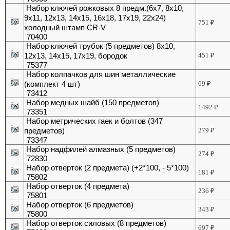
Набор ключей рожковых 8 предм.(6х7, 8х10,
9х11, 12х13, 14х15, 16х18, 17х19, 22х24)
751
₽
холодный штамп CR-V
70400
Набор ключей трубок (5 предметов) 8x10,
12х13, 14x15, 17x19, бородок
451
₽
75377
Набор колпачков для шин металлические
(комплект 4 шт)
69
₽
73412
Набор медных шайб (150 предметов)
1492
₽
73351
Набор метрических гаек и болтов (347
предметов)
279
₽
73347
Набор надфилей алмазных (5 предметов)
274
₽
72830
Набор отверток (2 предмета) (+2*100, - 5*100)
181
₽
75802
Набор отверток (4 предмета)
236
₽
75801
Набор отверток (6 предметов)
343
₽
75800
Набор отверток силовых (8 предметов)
697
₽