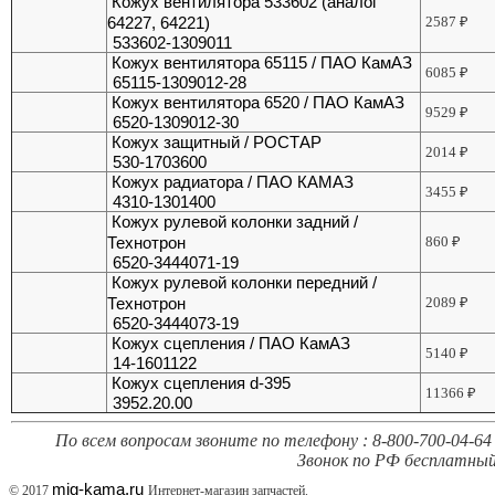
Кожух вентилятора 533602 (аналог
64227, 64221)
2587
₽
533602-1309011
Кожух вентилятора 65115 / ПАО КамАЗ
6085
₽
65115-1309012-28
Кожух вентилятора 6520 / ПАО КамАЗ
9529
₽
6520-1309012-30
Кожух защитный / РОСТАР
2014
₽
530-1703600
Кожух радиатора / ПАО КАМАЗ
3455
₽
4310-1301400
Кожух рулевой колонки задний /
Технотрон
860
₽
6520-3444071-19
Кожух рулевой колонки передний /
Технотрон
2089
₽
6520-3444073-19
Кожух сцепления / ПАО КамАЗ
5140
₽
14-1601122
Кожух сцепления d-395
11366
₽
3952.20.00
По всем вопросам звоните по телефону : 8-800-700-04-64 
Звонок по РФ бесплатный
mig-kama.ru
© 2017
Интернет-магазин запчастей.