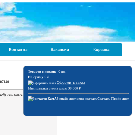
Контакты
Вакансии
Корзина
Товаров в корзине:
0 шт.
На сумму:
0
₽
007140
Оформить заказ
Минимальная сумма заказа 30 000
₽
ией) 740-1007140
Скачать Прайс-лист