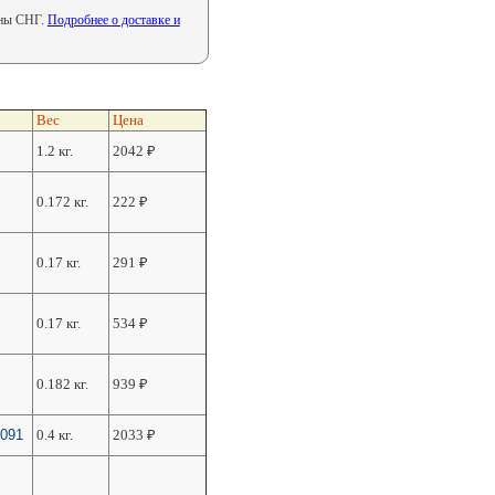
аны СНГ.
Подробнее о доставке и
Вес
Цена
1.2 кг.
2042
₽
0.172 кг.
222
₽
0.17 кг.
291
₽
0.17 кг.
534
₽
0.182 кг.
939
₽
/091
0.4 кг.
2033
₽