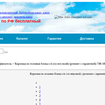
 по РФ бесплатный
ин
Каталог
Гарантия
Доставка
игатель > Коромысло головки блока с/о (со втулкой) (ремонт с гарантией) 740-1
Коромысло головки блока с/о (со втулкой) (ремонт с гарант
1
2
3
4
5