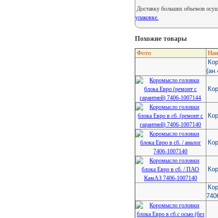
Доставку больших объемов осуще
упаковке.
Похожие товары
Фото
Наи
Кор
(ан
Кор
Кор
Кор
Кор
Кор
740