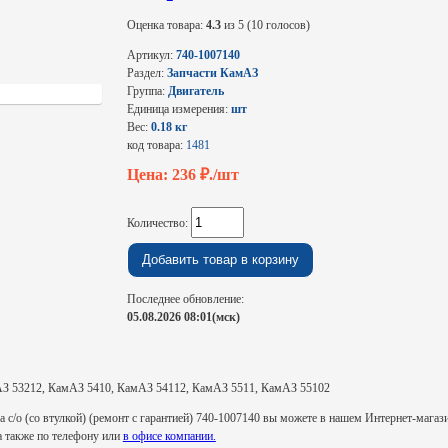
Оценка товара:
4.3
из 5 (10 голосов)
Артикул:
740-1007140
Раздел:
Запчасти КамАЗ
Группа:
Двигатель
Единица измерения:
шт
Вес:
0.18 кг
код товара:
1481
Цена: 236
₽./шт
Количество:
Последнее обновление:
05.08.2026 08:01(мск)
З 53212, КамАЗ 5410, КамАЗ 54112, КамАЗ 5511, КамАЗ 55102
с/о (со втулкой) (ремонт с гарантией) 740-1007140 вы можете в нашем Интернет-магази
 а также по телефону или
в офисе компании.