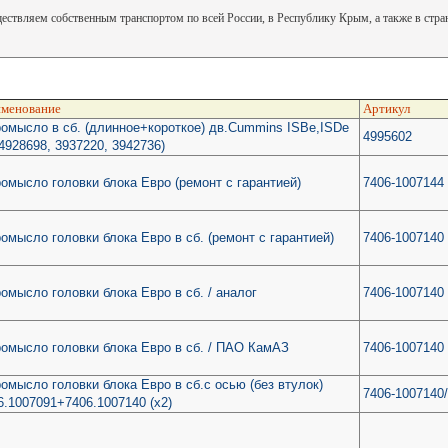
ствляем собственным транспортом по всей России, в Республику Крым, а также в стр
менование
Артикул
омысло в сб. (длинное+короткое) дв.Cummins ISBe,ISDe
4995602
.4928698, 3937220, 3942736)
омысло головки блока Евро (ремонт с гарантией)
7406-1007144
омысло головки блока Евро в сб. (ремонт с гарантией)
7406-1007140
омысло головки блока Евро в сб. / аналог
7406-1007140
омысло головки блока Евро в сб. / ПАО КамАЗ
7406-1007140
омысло головки блока Евро в сб.с осью (без втулок)
7406-1007140
6.1007091+7406.1007140 (х2)