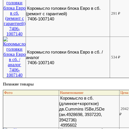
Коромысло головки блока Евро в сб.
(ремонт с гарантией)
291
₽
7406-1007140
Коромысло головки блока Евро в сб. /
аналог
534
₽
7406-1007140
Похожие товары
Фото
Наименование
Цена
Коромысло в сб.
(длинное+короткое)
дв.Cummins ISBe,ISDe
2042
(ан.4928698, 3937220,
₽
3942736)
4995602