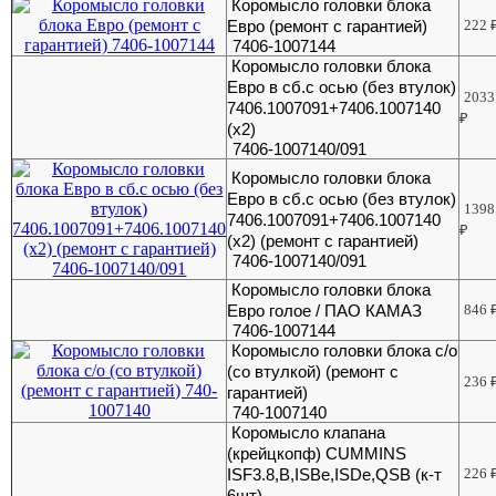
Коромысло головки блока
Евро (ремонт с гарантией)
222
7406-1007144
Коромысло головки блока
Евро в сб.с осью (без втулок)
2033
7406.1007091+7406.1007140
₽
(х2)
7406-1007140/091
Коромысло головки блока
Евро в сб.с осью (без втулок)
1398
7406.1007091+7406.1007140
₽
(х2) (ремонт с гарантией)
7406-1007140/091
Коромысло головки блока
Евро голое / ПАО КАМАЗ
846
7406-1007144
Коромысло головки блока с/о
(со втулкой) (ремонт с
236
гарантией)
740-1007140
Коромысло клапана
(крейцкопф) CUMMINS
ISF3.8,B,ISBе,ISDe,QSB (к-т
226
6шт)