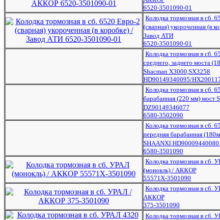
6520-3501090-01
Колодка тормозная в сб. 6
(сварная) укороченная (в ко
Завод АТИ
6520-3501090-01
Колодка тормозная в сб. 6
среднего, заднего моста (
Shacman X3000,SX3258
HD90149340095/HX20011
Колодка тормозная в сб. 6
барабанная (220 мм) мост
DZ90149346077
6580-3502090
Колодка тормозная в сб. 6
передняя барабанная (180м
SHAANXI HD90009440080
6580-3501090
Колодка тормозная в сб. 
(монокль) / АККОР
55571Х-3501090
Колодка тормозная в сб. У
АККОР
375-3501090
Колодка тормозная в сб. 