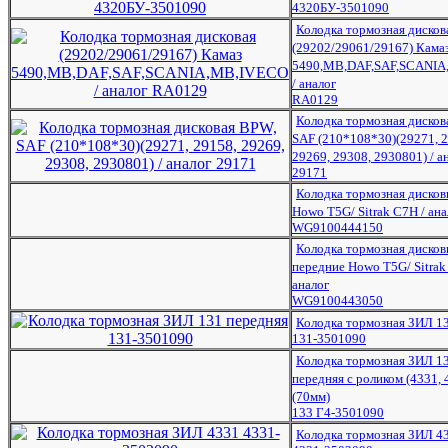
4320БУ-3501090
Колодка тормозная дисков
(29202/29061/29167) Кама
5490,MB,DAF,SAF,SCANI
/ аналог
RA0129
Колодка тормозная дисков
SAF (210*108*30)(29271, 2
29269, 29308, 2930801) / а
29171
Колодка тормозная дисков
Howo T5G/ Sitrak C7H / ана
WG9100444150
Колодка тормозная диско
передние Howo T5G/ Sitrak
аналог
WG9100443050
Колодка тормозная ЗИЛ 1
131-3501090
Колодка тормозная ЗИЛ 1
передняя с роликом (4331, 
(70мм)
133 Г4-3501090
Колодка тормозная ЗИЛ 4