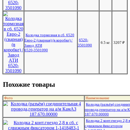
Колодка тормозная в сб. 6520
6520-
Евро-2 (сварная) (в коробке) /
6.5 кг.
3207
₽
3501090
Завод АТИ
6520-3501090
Похожие товары
Фото
Наименование
Колодка (разъём) соединит
провода,генератор на а/м 
187.670.00000
Колодка 2 конт.гнездо 2,8 в
сдвижным фиксатором