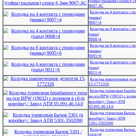
(гофра+пыльник) серии 6,3
9007-АС
Колодка на 4 контакта с п
(мамка)
9007+4
Колодка на 4 контакта с п
(папа)
9008+4
Колодка на 6 контакта с п
(мамка)
9095+6
Колодка на 6 контакта с п
(папа)
9011+6
Колодка наконечников дел
15-1772326
Колодка тормозная бараба
на оси BPW (19032) с ролик
коробке) / Завод АТИ
05.091.46.14.0
Колодка тормозная Бычок 
коробке) / Завод АТИ
5301-3502090
Колодка тормозная Бычок 
АККОР