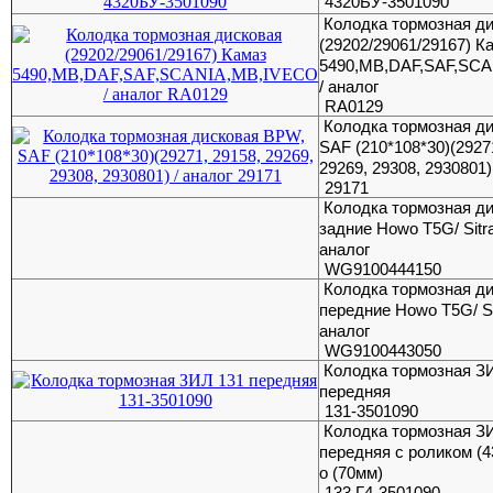
4320БУ-3501090
Колодка тормозная д
(29202/29061/29167) К
5490,MB,DAF,SAF,SC
/ аналог
RA0129
Колодка тормозная д
SAF (210*108*30)(2927
29269, 29308, 2930801)
29171
Колодка тормозная д
задние Howo T5G/ Sitr
аналог
WG9100444150
Колодка тормозная д
передние Howo T5G/ Si
аналог
WG9100443050
Колодка тормозная З
передняя
131-3501090
Колодка тормозная З
передняя с роликом (43
о (70мм)
133 Г4-3501090