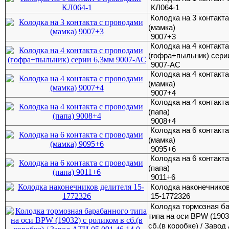
КЛ064-1
Колодка на 3 контакт
(мамка)
9007+3
Колодка на 4 контакт
(гофра+пыльник) сери
9007-АС
Колодка на 4 контакт
(мамка)
9007+4
Колодка на 4 контакт
(папа)
9008+4
Колодка на 6 контакт
(мамка)
9095+6
Колодка на 6 контакт
(папа)
9011+6
Колодка наконечнико
15-1772326
Колодка тормозная б
типа на оси BPW (1903
сб.(в коробке) / Завод