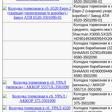
6520-3501090-01
Колодка тормозная в 
Евро-2 (сварная) укор
коробке) / Завод АТИ
6520-3501090-01
Колодка тормозная в 
среднего, заднего мос
Shacman X3000,SX325
HD90149340095/HX20
Колодка тормозная в 
задняя барабанная (2
SHAANXI DZ90149346
6580-3502090
Колодка тормозная в 
передняя барабанная 
SHAANXI HD90009440
6580-3501090
Колодка тормозная в 
(монокль) / АККОР
55571Х-3501090
Колодка тормозная в 
АККОР
375-3501090
Колодка тормозная в 