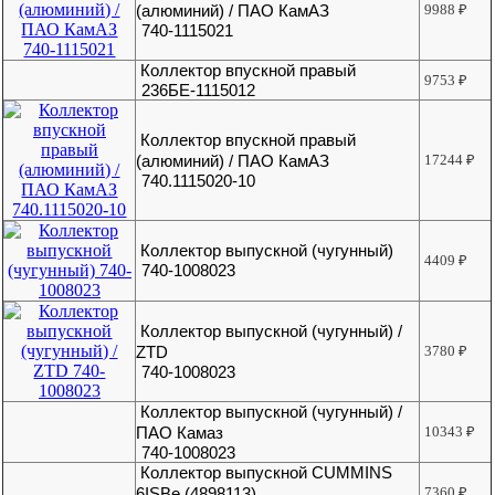
(алюминий) / ПАО КамАЗ
9988
₽
740-1115021
Коллектор впускной правый
9753
₽
236БЕ-1115012
Коллектор впускной правый
(алюминий) / ПАО КамАЗ
17244
₽
740.1115020-10
Коллектор выпускной (чугунный)
4409
₽
740-1008023
Коллектор выпускной (чугунный) /
ZTD
3780
₽
740-1008023
Коллектор выпускной (чугунный) /
ПАО Камаз
10343
₽
740-1008023
Коллектор выпускной CUMMINS
6ISBe (4898113)
7360
₽