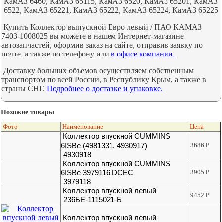
КамАЗ 6460, КамАЗ 65115, КамАЗ 6520, КамАЗ 65201, КамАЗ
6522, КамАЗ 65221, КамАЗ 65222, КамАЗ 65224, КамАЗ 65225
Купить Коллектор выпускной Евро левый / ПАО КАМАЗ
7403-1008025 вы можете в нашем Интернет-магазине
автозапчастей, оформив заказ на сайте, отправив заявку по
почте, а также по телефону или
в офисе компании.
Доставку больших объемов осуществляем собственным
транспортом по всей России, в Республику Крым, а также в
страны СНГ.
Подробнее о доставке и упаковке.
Похожие товары
Фото
Наименование
Цена
Коллектор впускной CUMMINS
6ISBe (4981331, 4930917)
3686
₽
4930918
Коллектор впускной CUMMINS
6ISBe 3979116 DCEC
3905
₽
3979118
Коллектор впускной левый
9452
₽
236БЕ-1115021-Б
Коллектор впускной левый