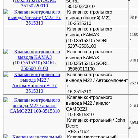
SORL
₽
35150220010
Клапан контрольного
вывода (низкий) М22
98
₽
16-3515310
Клапан контрольного
вывода КАМАЗ
116
(100.3515310) SORL
₽
5297-3506100
Клапан контрольного
вывода КАМАЗ
340
(100.3515310) SORL
35060010100
Клапан контрольного
вывода М22 / Автокомпонент
252
+
16-3515310
Клапан контрольного
вывода М22 / аналог
210
CAMOZZI
100-3515310
Клапан контрольный / John
305
Deere
₽
RE257192
Клапан магистральный