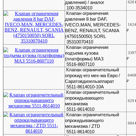
давления) / аналог
628
100-3534010
Клапан ограничения
давления 8 bar DAF,
IVECO,MAN, MERCEDES-
162
BENZ, RENAULT, SCANIA
₽
(4750150050) SORL
35310070410
Клапан ограничения
подъема кузова
339
(платформы) МАЗ
₽
5516-8607110
Клапан ограничительный
опрокид-его мех-ма Евро /
646
Саратовдизельаппарат
₽
5511-8614010-10А
Клапан ограничительный
опрокидывающего
629
механизма
5511-8614010
Клапан ограничительный
опрокидывающего
604
механизма / ZTD
5511-8614010