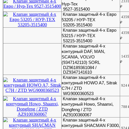
233
Нур-Тех
₽
9527-3515400
Клапан защитный 4-х Евро
435
53205 / НУР-ТЕХ
₽
53205-3515400
Клапан защитный 4-х Евро
435
53215 / НУР-ТЕХ
₽
53215-3515400
Клапан защитный 4-х
контурный DAF, MAN,
143
SCANIA, VOLVO
₽
(9347142110) SORL
DZ96189361084 /
DZ9347141610
Клапан защитный 4-х
контурный HOWO A7, Sitrak
924
C7H / ZTD
WG9000360523
Клапан защитный 4-х
контурный Howo, Shaanxi,
788
Dongfeng / ZTD
AZ9100360067
Клапан защитный 4-х
контурный SHACMAN F3000,
924