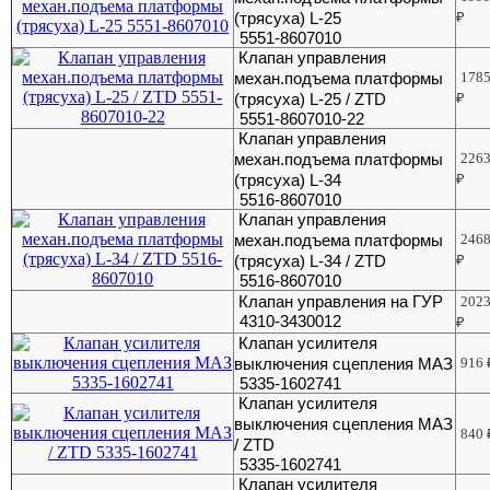
(трясуха) L-25
₽
5551-8607010
Клапан управления
механ.подъема платформы
178
(трясуха) L-25 / ZTD
₽
5551-8607010-22
Клапан управления
механ.подъема платформы
226
(трясуха) L-34
₽
5516-8607010
Клапан управления
механ.подъема платформы
246
(трясуха) L-34 / ZTD
₽
5516-8607010
Клапан управления на ГУР
202
4310-3430012
₽
Клапан усилителя
выключения сцепления МАЗ
916
5335-1602741
Клапан усилителя
выключения сцепления МАЗ
840
/ ZTD
5335-1602741
Клапан усилителя