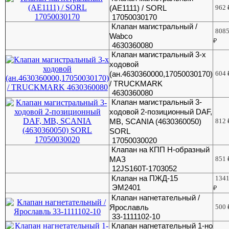
(АЕ1111) / SORL
962
17050030170
Клапан магистральный /
808
Wabco
₽
4630360080
Клапан магистральный 3-х
ходовой
(ан.4630360000,17050030170)
604
/ TRUCKMARK
4630360080
Клапан магистральный 3-
ходовой 2-позиционный DAF,
MB, SCANIA (4630360050)
812
SORL
17050030020
Клапан на КПП Н-образный
МАЗ
851
12JS160T-1703052
Клапан на ПЖД-15
134
ЭМ2401
₽
Клапан нагнетательный /
Ярославль
500
33-1111102-10
Клапан нагнетательный 1-но