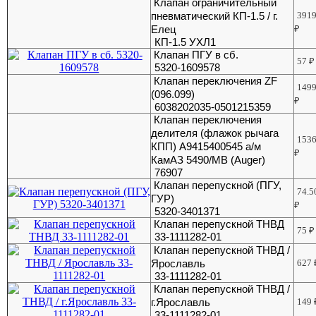
Клапан ограничительный
пневматический КП-1.5 / г.
391
Елец
₽
КП-1.5 УХЛ1
Клапан ПГУ в сб.
57
₽
5320-1609578
Клапан переключения ZF
149
(096.099)
₽
6038202035-0501215359
Клапан переключения
делителя (флажок рычага
153
КПП) A9415400545 а/м
₽
КамАЗ 5490/МВ (Auger)
76907
Клапан перепускной (ПГУ,
74.5
ГУР)
₽
5320-3401371
Клапан перепускной ТНВД
75
₽
33-1111282-01
Клапан перепускной ТНВД /
Ярославль
627
33-1111282-01
Клапан перепускной ТНВД /
г.Ярославль
149
33-1111282-01