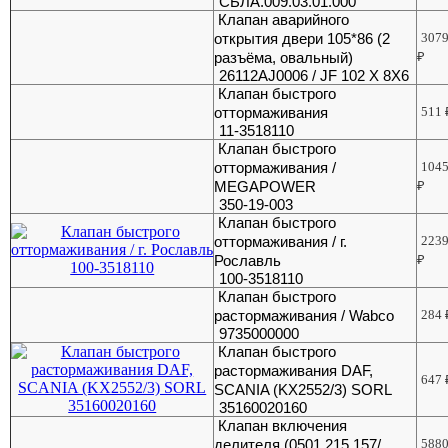
СБЛА.009.03.01.000
Клапан аварийного
открытия двери 105*86 (2
307
разъёма, овальный)
₽
26112AJ0006 / JF 102 X 8X6
Клапан быстрого
оттормаживания
511
11-3518110
Клапан быстрого
оттормаживания /
104
MEGAPOWER
₽
350-19-003
Клапан быстрого
оттормаживания / г.
223
Рославль
₽
100-3518110
Клапан быстрого
растормаживания / Wabco
284
9735000000
Клапан быстрого
растормаживания DAF,
647
SCANIA (KX2552/3) SORL
35160020160
Клапан включения
делителя (0501 215 157/
588