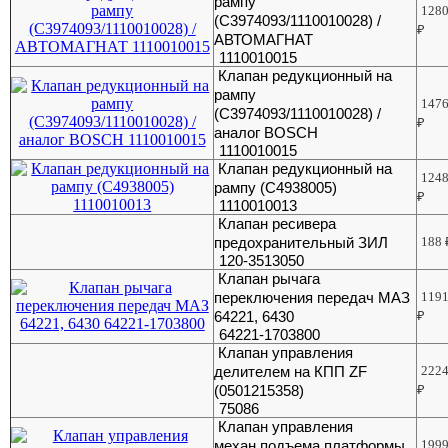
рампу
128
(C3974093/1110010028) /
₽
АВТОМАГНАТ
1110010015
Клапан редукционный на
рампу
147
(C3974093/1110010028) /
₽
аналог BOSCH
1110010015
Клапан редукционный на
124
рампу (C4938005)
₽
1110010013
Клапан ресивера
предохранительный ЗИЛ
188
120-3513050
Клапан рычага
переключения передач МАЗ
119
64221, 6430
₽
64221-1703800
Клапан управления
делителем на КПП ZF
222
(0501215358)
₽
75086
Клапан управления
механ.подъема платформы
199