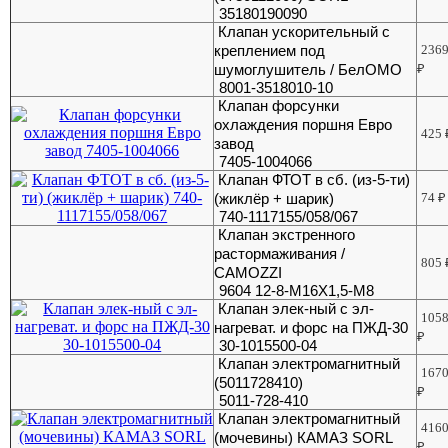
35180190090
Клапан ускорительный с
креплением под
236
шумоглушитель / БелОМО
₽
8001-3518010-10
Клапан форсунки
охлаждения поршня Евро
425
завод
7405-1004066
Клапан ФТОТ в сб. (из-5-ти)
(жиклёр + шарик)
74
₽
740-1117155/058/067
Клапан экстренного
растормаживания /
805
CAMOZZI
9604 12-8-М16Х1,5-М8
Клапан элек-ный с эл-
105
нагреват. и форс на ПЖД-30
₽
30-1015500-04
Клапан электромагнитный
167
(5011728410)
₽
5011-728-410
Клапан электромагнитный
416
(мочевины) КАМАЗ SORL
₽