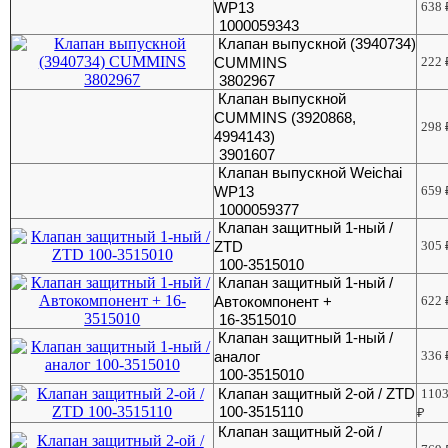
WP13
638
1000059343
Клапан выпускной (3940734)
CUMMINS
222
3802967
Клапан выпускной
CUMMINS (3920868,
298
4994143)
3901607
Клапан выпускной Weichai
WP13
659
1000059377
Клапан защитный 1-ный /
ZTD
305
100-3515010
Клапан защитный 1-ный /
Автокомпонент +
622
16-3515010
Клапан защитный 1-ный /
аналог
336
100-3515010
Клапан защитный 2-ой / ZTD
110
100-3515110
₽
Клапан защитный 2-ой /