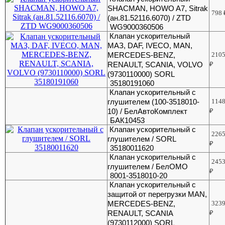
SHACMAN, HOWO A7, Sitrak
798
(ан.81.52116.6070) / ZTD
WG9000360506
Клапан ускорительный
МАЗ, DAF, IVECO, MAN,
MERCEDES-BENZ,
210
RENAULT, SCANIA, VOLVO
₽
(9730110000) SORL
35180191060
Клапан ускорительный с
глушителем (100-3518010-
114
10) / БелАвтоКомплект
₽
БАК10453
Клапан ускорительный с
226
глушителем / SORL
₽
35180011620
Клапан ускорительный с
245
глушителем / БелОМО
₽
8001-3518010-20
Клапан ускорительный с
защитой от перегрузки MAN,
MERCEDES-BENZ,
323
RENAULT, SCANIA
₽
(9730112000) SORL