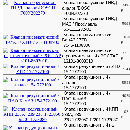
Клапан перепускной ТНВД
249
аналог /BOSCH
₽
F00N202279
Клапан перепускной ТНВД
МАЗ / Ярославль
599
60-1111282-01
Клапан пневматический
105
БелАЗ / ZTD
₽
7545-1108900
Клапан пневматический
371
ограничительный / РОСТАР
₽
13101-8603010
Клапан редукционный / ZTD
714
15-1772100
Клапан редукционный /
аналог
893
15-1772100
Клапан редукционный /
402
ПАО КамАЗ
₽
15-1772100
Клапан редукционный КПП
102
238А, 239
₽
238-1723050-Б/201.1723080
Клапан редукционный на