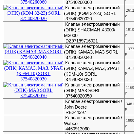
37540260060
Клапан электромагнитный
261
(ЭПК) (КЭМ 32-23) SORL
₽
37540820020
Клапан электромагнитный
(ЭПК) SHACMAN X3000/
191
M3000
₽
DZ97189716021
Клапан электромагнитный
137
(ЭПК) КАМАЗ, МАЗ SORL
₽
37540820040
Клапан электромагнитный
(ЭПК) КАМАЗ, МАЗ, УРАЛ
141
(КЭМ-10) SORL
₽
37540820030
Клапан электромагнитный
116
(ЭПК) МАЗ SORL
₽
37540820050
Клапан электромагнитный /
348
John Deere
₽
RE244397
Клапан электромагнитный /
100
Wabco
₽
4460913060