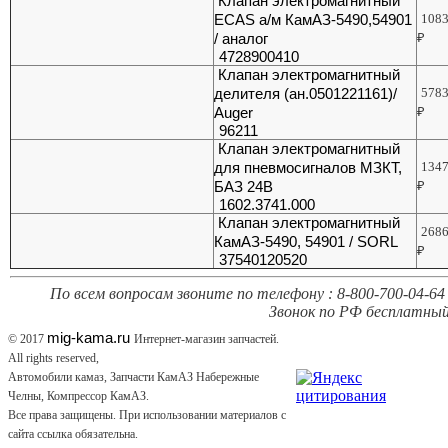
Клапан электромагнитный
ECAS а/м КамАЗ-5490,54901
108
/ аналог
₽
4728900410
Клапан электромагнитный
делителя (ан.0501221161)/
578
Auger
₽
96211
Клапан электромагнитный
для пневмосигналов МЗКТ,
134
БАЗ 24В
₽
1602.3741.000
Клапан электромагнитный
268
КамАЗ-5490, 54901 / SORL
₽
37540120520
По всем вопросам звоните по телефону : 8-800-700-04-64 
Звонок по РФ бесплатный
mig-kama.ru
© 2017
Интернет-магазин запчастей.
All rights reserved,
Автомобили камаз, Запчасти КамАЗ Набережные
Челны, Компрессор КамАЗ.
Все права защищены. При использовании материалов с
сайта ссылка обязательна.