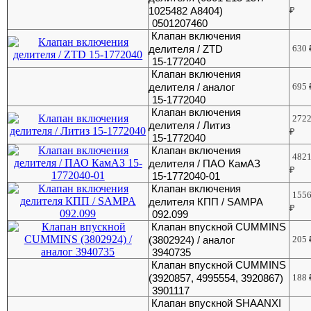
1025482 A8404)
₽
0501207460
Клапан включения
делителя / ZTD
630
15-1772040
Клапан включения
делителя / аналог
695
15-1772040
Клапан включения
272
делителя / Литиз
₽
15-1772040
Клапан включения
482
делителя / ПАО КамАЗ
₽
15-1772040-01
Клапан включения
155
делителя КПП / SAMPA
₽
092.099
Клапан впускной CUMMINS
(3802924) / аналог
205
3940735
Клапан впускной CUMMINS
(3920857, 4995554, 3920867)
188
3901117
Клапан впускной SHAANXI