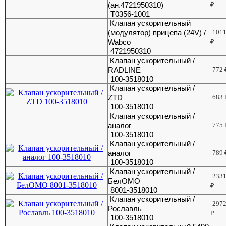
(ан.4721950310)
₽
Т0356-1001
Клапан ускорительный
(модулятор) прицепа (24V) /
101
Wabco
₽
4721950310
Клапан ускорительный /
RADLINE
772
100-3518010
Клапан ускорительный /
ZTD
683
100-3518010
Клапан ускорительный /
аналог
775
100-3518010
Клапан ускорительный /
аналог
789
100-3518010
Клапан ускорительный /
233
БелОМО
₽
8001-3518010
Клапан ускорительный /
297
Рославль
₽
100-3518010