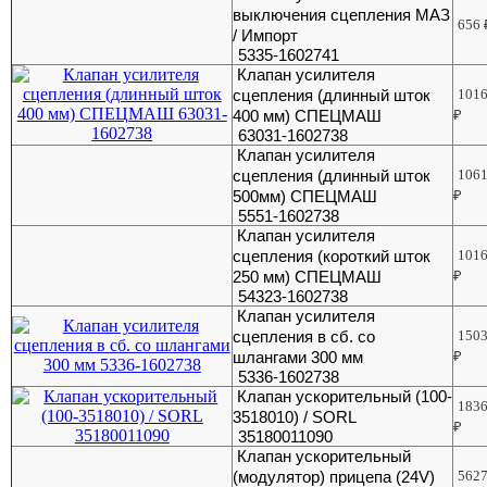
выключения сцепления МАЗ
656
/ Импорт
5335-1602741
Клапан усилителя
сцепления (длинный шток
101
400 мм) СПЕЦМАШ
₽
63031-1602738
Клапан усилителя
сцепления (длинный шток
106
500мм) СПЕЦМАШ
₽
5551-1602738
Клапан усилителя
сцепления (короткий шток
101
250 мм) СПЕЦМАШ
₽
54323-1602738
Клапан усилителя
сцепления в сб. со
150
шлангами 300 мм
₽
5336-1602738
Клапан ускорительный (100-
183
3518010) / SORL
₽
35180011090
Клапан ускорительный
(модулятор) прицепа (24V)
562