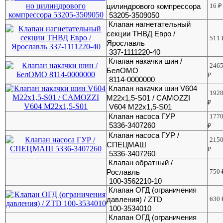
цилиндрового компрессора
16
₽
53205-3509050
Клапан нагнетательный
секции ТНВД Евро /
511
Ярославль
337-1111220-40
Клапан накачки шин /
246
БелОМО
₽
8114-0000000
Клапан накачки шин V604
192
М22х1,5-S01 / CAMOZZI
₽
V604 М22х1,5-S01
Клапан насоса ГУР
177
5336-3407260
₽
Клапан насоса ГУР /
215
СПЕЦМАШ
₽
5336-3407260
Клапан обратный /
Рославль
750
100-3562210-10
Клапан ОГД (ограничения
давления) / ZTD
630
100-3534010
Клапан ОГД (ограничения