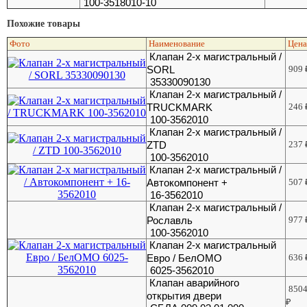
100-3518010-10
Похожие товары
Фото
Наименование
Цен
Клапан 2-х магистральный /
SORL
909
35330090130
Клапан 2-х магистральный /
TRUCKMARK
246
100-3562010
Клапан 2-х магистральный /
ZTD
237
100-3562010
Клапан 2-х магистральный /
Автокомпонент +
507
16-3562010
Клапан 2-х магистральный /
Рославль
977
100-3562010
Клапан 2-х магистральный
Евро / БелОМО
636
6025-3562010
Клапан аварийного
850
открытия двери
₽