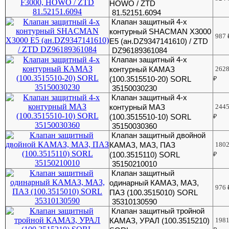
HOWO / ZTD
81.52151.6094
Клапан защитный 4-х
контурный SHACMAN X3000
987
E5 (ан.DZ9347141610) / ZTD
DZ96189361084
Клапан защитный 4-х
контурный КАМАЗ
262
(100.3515510-20) SORL
₽
35150030230
Клапан защитный 4-х
контурный МАЗ
244
(100.3515510-10) SORL
₽
35150030360
Клапан защитный двойной
КАМАЗ, МАЗ, ПАЗ
180
(100.3515110) SORL
₽
35150210010
Клапан защитный
одинарный КАМАЗ, МАЗ,
976
ПАЗ (100.3515010) SORL
35310130590
Клапан защитный тройной
КАМАЗ, УРАЛ (100.3515210)
198