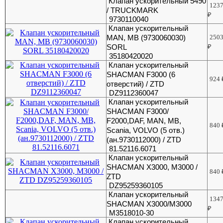
Клапан ускорительный 5490
123
/ TRUCKMARK
₽
9730110040
Клапан ускорительный
MAN, MB (9730060030)
250
SORL
₽
35180420020
Клапан ускорительный
SHACMAN F3000 (6
924
отверстий) / ZTD
DZ9112360047
Клапан ускорительный
SHACMAN F3000/
F2000,DAF, MAN, MB,
840
Scania, VOLVO (5 отв.)
(ан.9730112000) / ZTD
81.52116.6071
Клапан ускорительный
SHACMAN X3000, М3000 /
840
ZTD
DZ95259360105
Клапан ускорительный
134
SHACMAN X3000/М3000
₽
М3518010-30
Клапан ускорительный