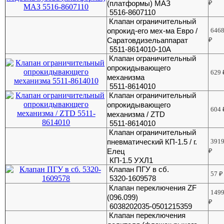
(платформы) МАЗ
₽
5516-8607110
Клапан ограничительный
опрокид-его мех-ма Евро /
646
Саратовдизельаппарат
₽
5511-8614010-10А
Клапан ограничительный
опрокидывающего
629
механизма
5511-8614010
Клапан ограничительный
опрокидывающего
604
механизма / ZTD
5511-8614010
Клапан ограничительный
пневматический КП-1.5 / г.
391
Елец
₽
КП-1.5 УХЛ1
Клапан ПГУ в сб.
57
₽
5320-1609578
Клапан переключения ZF
149
(096.099)
₽
6038202035-0501215359
Клапан переключения