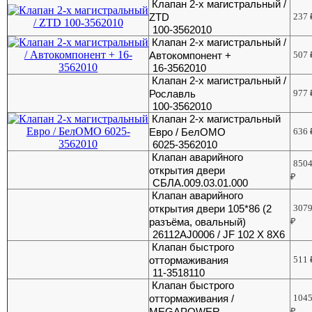
Клапан 2-х магистральный /
ZTD
237
100-3562010
Клапан 2-х магистральный /
Автокомпонент +
507
16-3562010
Клапан 2-х магистральный /
Рославль
977
100-3562010
Клапан 2-х магистральный
Евро / БелОМО
636
6025-3562010
Клапан аварийного
850
открытия двери
₽
СБЛА.009.03.01.000
Клапан аварийного
открытия двери 105*86 (2
307
разъёма, овальный)
₽
26112AJ0006 / JF 102 X 8X6
Клапан быстрого
оттормаживания
511
11-3518110
Клапан быстрого
оттормаживания /
104
MEGAPOWER
₽