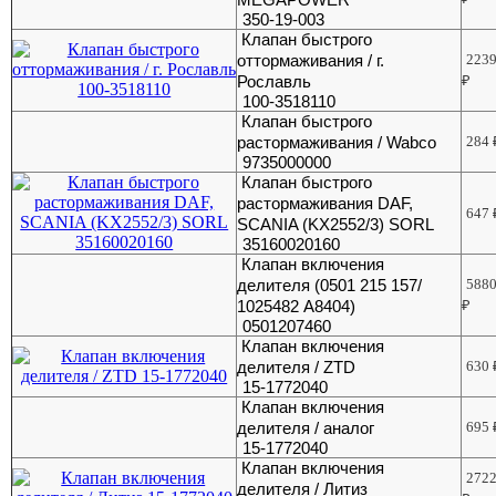
350-19-003
Клапан быстрого
оттормаживания / г.
223
Рославль
₽
100-3518110
Клапан быстрого
растормаживания / Wabco
284
9735000000
Клапан быстрого
растормаживания DAF,
647
SCANIA (KX2552/3) SORL
35160020160
Клапан включения
делителя (0501 215 157/
588
1025482 A8404)
₽
0501207460
Клапан включения
делителя / ZTD
630
15-1772040
Клапан включения
делителя / аналог
695
15-1772040
Клапан включения
272
делителя / Литиз