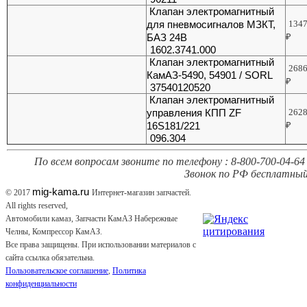
Клапан электромагнитный
для пневмосигналов МЗКТ,
134
БАЗ 24В
₽
1602.3741.000
Клапан электромагнитный
268
КамАЗ-5490, 54901 / SORL
₽
37540120520
Клапан электромагнитный
управления КПП ZF
262
16S181/221
₽
096.304
По всем вопросам звоните по телефону : 8-800-700-04-64 
Звонок по РФ бесплатный
mig-kama.ru
© 2017
Интернет-магазин запчастей.
All rights reserved,
Автомобили камаз, Запчасти КамАЗ Набережные
Челны, Компрессор КамАЗ.
Все права защищены. При использовании материалов с
сайта ссылка обязательна.
Пользовательское соглашение
,
Политика
конфиденциальности