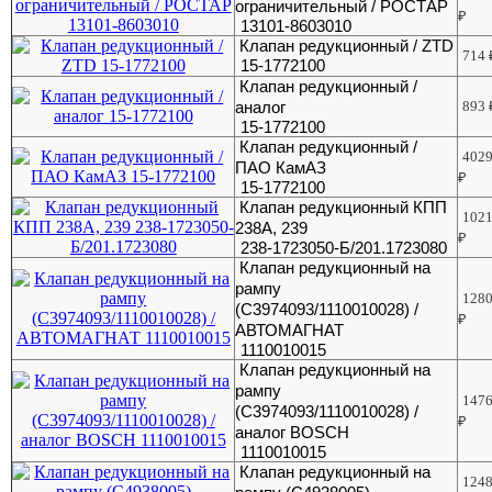
ограничительный / РОСТАР
₽
13101-8603010
Клапан редукционный / ZTD
714
15-1772100
Клапан редукционный /
аналог
893
15-1772100
Клапан редукционный /
402
ПАО КамАЗ
₽
15-1772100
Клапан редукционный КПП
102
238А, 239
₽
238-1723050-Б/201.1723080
Клапан редукционный на
рампу
128
(C3974093/1110010028) /
₽
АВТОМАГНАТ
1110010015
Клапан редукционный на
рампу
147
(C3974093/1110010028) /
₽
аналог BOSCH
1110010015
Клапан редукционный на
124