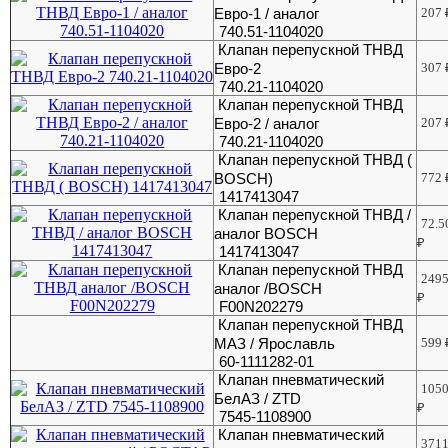
Евро-1 / аналог
207
740.51-1104020
Клапан перепускной ТНВД
Евро-2
307
740.21-1104020
Клапан перепускной ТНВД
Евро-2 / аналог
207
740.21-1104020
Клапан перепускной ТНВД (
BOSCH)
772
1417413047
Клапан перепускной ТНВД /
72.5
аналог BOSCH
₽
1417413047
Клапан перепускной ТНВД
249
аналог /BOSCH
₽
F00N202279
Клапан перепускной ТНВД
МАЗ / Ярославль
599
60-1111282-01
Клапан пневматический
105
БелАЗ / ZTD
₽
7545-1108900
Клапан пневматический
371