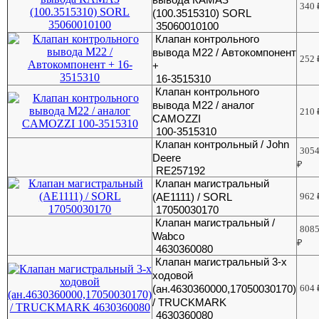
340
(100.3515310) SORL
35060010100
Клапан контрольного
вывода М22 / Автокомпонент
252
+
16-3515310
Клапан контрольного
вывода М22 / аналог
210
CAMOZZI
100-3515310
Клапан контрольный / John
305
Deere
₽
RE257192
Клапан магистральный
(АЕ1111) / SORL
962
17050030170
Клапан магистральный /
808
Wabco
₽
4630360080
Клапан магистральный 3-х
ходовой
(ан.4630360000,17050030170)
604
/ TRUCKMARK
4630360080