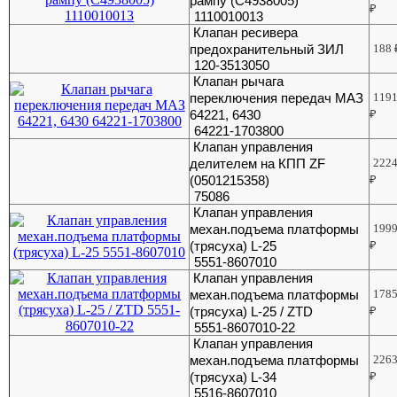
рампу (C4938005)
₽
1110010013
Клапан ресивера
предохранительный ЗИЛ
188
120-3513050
Клапан рычага
переключения передач МАЗ
119
64221, 6430
₽
64221-1703800
Клапан управления
делителем на КПП ZF
222
(0501215358)
₽
75086
Клапан управления
механ.подъема платформы
199
(трясуха) L-25
₽
5551-8607010
Клапан управления
механ.подъема платформы
178
(трясуха) L-25 / ZTD
₽
5551-8607010-22
Клапан управления
механ.подъема платформы
226
(трясуха) L-34
₽
5516-8607010