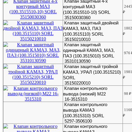
Клапан защитный 4-х
контурный МАЗ
244
(100.3515510-10) SORL
₽
35150030360
Клапан защитный двойной
КАМАЗ, МАЗ, ПАЗ
180
(100.3515110) SORL
₽
35150210010
Клапан защитный
одинарный КАМАЗ, МАЗ,
976
ПАЗ (100.3515010) SORL
35310130590
Клапан защитный тройной
КАМАЗ, УРАЛ (100.3515210)
198
SORL
₽
35150220010
Клапан контрольного
вывода (низкий) М22
98
₽
16-3515310
Клапан контрольного
вывода КАМАЗ
116
(100.3515310) SORL
₽
5297-3506100
Клапан контрольного
вывода КАМАЗ