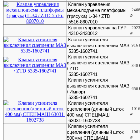
Клапан управления
механ.подъема платформы
246
(трясуха) L-34 / ZTD
₽
5516-8607010
Клапан управления на ГУР
202
4310-3430012
₽
Клапан усилителя
выключения сцепления МАЗ
916
5335-1602741
Клапан усилителя
выключения сцепления МАЗ
840
/ ZTD
5335-1602741
Клапан усилителя
выключения сцепления МАЗ
656
/ Импорт
5335-1602741
Клапан усилителя
сцепления (длинный шток
101
400 мм) СПЕЦМАШ
₽
63031-1602738
Клапан усилителя
сцепления (длинный шток
106
500мм) СПЕЦМАШ
₽