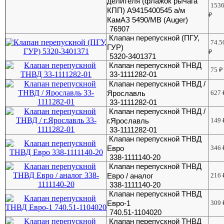
делителя (флажок рычага
153
КПП) A9415400545 а/м
₽
КамАЗ 5490/МВ (Auger)
76907
Клапан перепускной (ПГУ,
74.5
ГУР)
₽
5320-3401371
Клапан перепускной ТНВД
75
₽
33-1111282-01
Клапан перепускной ТНВД /
Ярославль
627
33-1111282-01
Клапан перепускной ТНВД /
г.Ярославль
149
33-1111282-01
Клапан перепускной ТНВД
Евро
346
338-1111140-20
Клапан перепускной ТНВД
Евро / аналог
216
338-1111140-20
Клапан перепускной ТНВД
Евро-1
309
740.51-1104020
Клапан перепускной ТНВД