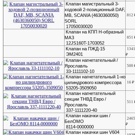
Клапан магистральный 3-
ходовой 2-позиционный DAF,
MB, SCANIA (4630360050)
812
SORL
17050030020
Клапан на КПП Н-образный
МАЗ
851
12JS160T-1703052
Клапан на ПЖД-15
134
ЭМ2401
₽
Клапан нагнетательный /
Ярославль
500
33-1111102-10
Клапан нагнетательный 1-но
цилиндрового компрессора
16
₽
53205-3509050
Клапан нагнетательный
секции ТНВД Евро /
511
Ярославль
337-1111220-40
Клапан накачки шин /
246
БелОМО
₽
8114-0000000
Клапан накачки шин V604
192