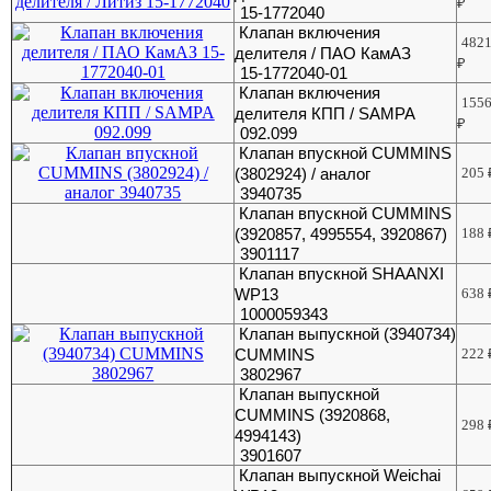
₽
15-1772040
Клапан включения
482
делителя / ПАО КамАЗ
₽
15-1772040-01
Клапан включения
155
делителя КПП / SAMPA
₽
092.099
Клапан впускной CUMMINS
(3802924) / аналог
205
3940735
Клапан впускной CUMMINS
(3920857, 4995554, 3920867)
188
3901117
Клапан впускной SHAANXI
WP13
638
1000059343
Клапан выпускной (3940734)
CUMMINS
222
3802967
Клапан выпускной
CUMMINS (3920868,
298
4994143)
3901607
Клапан выпускной Weichai