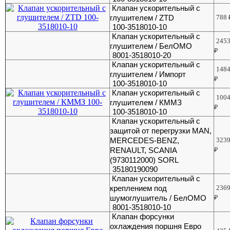
Клапан ускорительный с
глушителем / ZTD
788
100-3518010-10
Клапан ускорительный с
245
глушителем / БелОМО
₽
8001-3518010-20
Клапан ускорительный с
148
глушителем / Импорт
₽
100-3518010-10
Клапан ускорительный с
100
глушителем / КММЗ
₽
100-3518010-10
Клапан ускорительный с
защитой от перегрузки MAN,
MERCEDES-BENZ,
323
RENAULT, SCANIA
₽
(9730112000) SORL
35180190090
Клапан ускорительный с
креплением под
236
шумоглушитель / БелОМО
₽
8001-3518010-10
Клапан форсунки
охлаждения поршня Евро