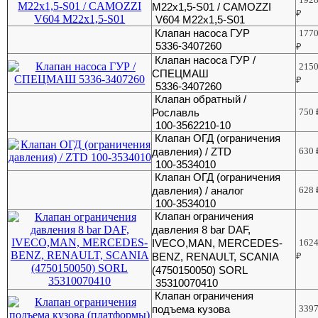
М22х1,5-S01 / CAMOZZI
₽
V604 М22х1,5-S01
Клапан насоса ГУР
177
5336-3407260
₽
Клапан насоса ГУР /
215
СПЕЦМАШ
₽
5336-3407260
Клапан обратный /
Рославль
750
100-3562210-10
Клапан ОГД (ограничения
давления) / ZTD
630
100-3534010
Клапан ОГД (ограничения
давления) / аналог
628
100-3534010
Клапан ограничения
давления 8 bar DAF,
IVECO,MAN, MERCEDES-
162
BENZ, RENAULT, SCANIA
₽
(4750150050) SORL
35310070410
Клапан ограничения
подъема кузова
339