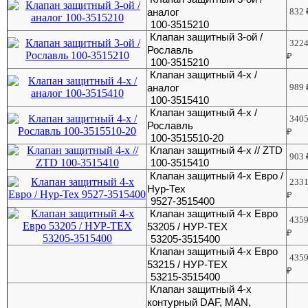
аналог
832
100-3515210
Клапан защитный 3-ой /
322
Рославль
₽
100-3515210
Клапан защитный 4-х /
аналог
989
100-3515410
Клапан защитный 4-х /
340
Рославль
₽
100-3515510-20
Клапан защитный 4-х // ZTD
903
100-3515410
Клапан защитный 4-х Евро /
233
Нур-Тех
₽
9527-3515400
Клапан защитный 4-х Евро
435
53205 / НУР-ТЕХ
₽
53205-3515400
Клапан защитный 4-х Евро
435
53215 / НУР-ТЕХ
₽
53215-3515400
Клапан защитный 4-х
контурный DAF, MAN,