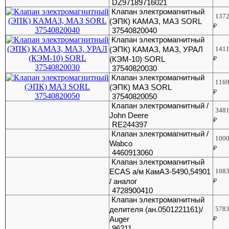
DZ97189716021
Клапан электромагнитный
137
(ЭПК) КАМАЗ, МАЗ SORL
₽
37540820040
Клапан электромагнитный
(ЭПК) КАМАЗ, МАЗ, УРАЛ
141
(КЭМ-10) SORL
₽
37540820030
Клапан электромагнитный
116
(ЭПК) МАЗ SORL
₽
37540820050
Клапан электромагнитный /
348
John Deere
₽
RE244397
Клапан электромагнитный /
100
Wabco
₽
4460913060
Клапан электромагнитный
ECAS а/м КамАЗ-5490,54901
108
/ аналог
₽
4728900410
Клапан электромагнитный
делителя (ан.0501221161)/
578
Auger
₽
96211