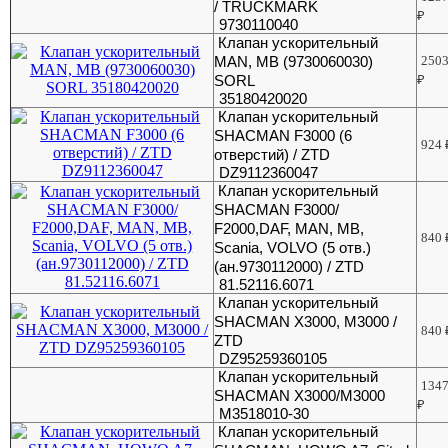
/ TRUCKMARK
₽
9730110040
Клапан ускорительный
MAN, MB (9730060030)
250
SORL
₽
35180420020
Клапан ускорительный
SHACMAN F3000 (6
924
отверстий) / ZTD
DZ9112360047
Клапан ускорительный
SHACMAN F3000/
F2000,DAF, MAN, MB,
840
Scania, VOLVO (5 отв.)
(ан.9730112000) / ZTD
81.52116.6071
Клапан ускорительный
SHACMAN X3000, М3000 /
840
ZTD
DZ95259360105
Клапан ускорительный
134
SHACMAN X3000/М3000
₽
М3518010-30
Клапан ускорительный