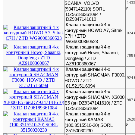
143
SCANIA, VOLVO
₽
(9347142110) SORL
DZ96189361084 /
DZ9347141610
Клапан защитный 4-х
контурный HOWO A7, Sitrak
924
C7H / ZTD
WG9000360523
Клапан защитный 4-х
контурный Howo, Shaanxi,
788
Dongfeng / ZTD
AZ9100360067
Клапан защитный 4-х
контурный SHACMAN F3000,
924
HOWO / ZTD
81.52151.6094
Клапан защитный 4-х
контурный SHACMAN X3000
987
E5 (ан.DZ9347141610) / ZTD
DZ96189361084
Клапан защитный 4-х
контурный КАМАЗ
262
(100.3515510-20) SORL
₽
35150030230