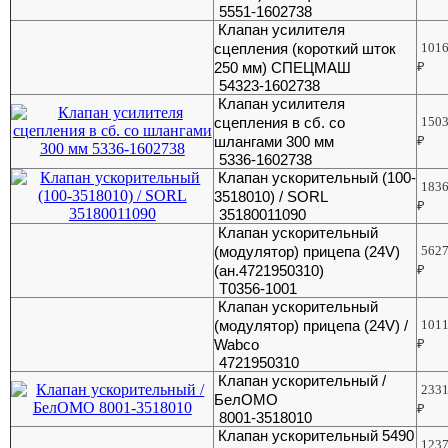
5551-1602738
Клапан усилителя
сцепления (короткий шток
101
250 мм) СПЕЦМАШ
₽
54323-1602738
Клапан усилителя
сцепления в сб. со
150
шлангами 300 мм
₽
5336-1602738
Клапан ускорительный (100-
183
3518010) / SORL
₽
35180011090
Клапан ускорительный
(модулятор) прицепа (24V)
562
(ан.4721950310)
₽
Т0356-1001
Клапан ускорительный
(модулятор) прицепа (24V) /
101
Wabco
₽
4721950310
Клапан ускорительный /
233
БелОМО
₽
8001-3518010
Клапан ускорительный 5490
123