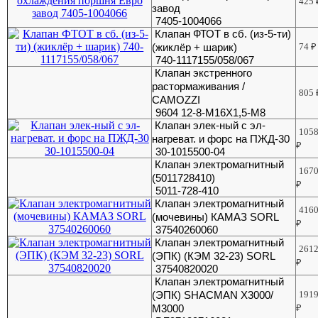
425
завод
7405-1004066
Клапан ФТОТ в сб. (из-5-ти)
(жиклёр + шарик)
74
₽
740-1117155/058/067
Клапан экстренного
растормаживания /
805
CAMOZZI
9604 12-8-М16Х1,5-М8
Клапан элек-ный с эл-
105
нагреват. и форс на ПЖД-30
₽
30-1015500-04
Клапан электромагнитный
167
(5011728410)
₽
5011-728-410
Клапан электромагнитный
416
(мочевины) КАМАЗ SORL
₽
37540260060
Клапан электромагнитный
261
(ЭПК) (КЭМ 32-23) SORL
₽
37540820020
Клапан электромагнитный
(ЭПК) SHACMAN X3000/
191
M3000
₽