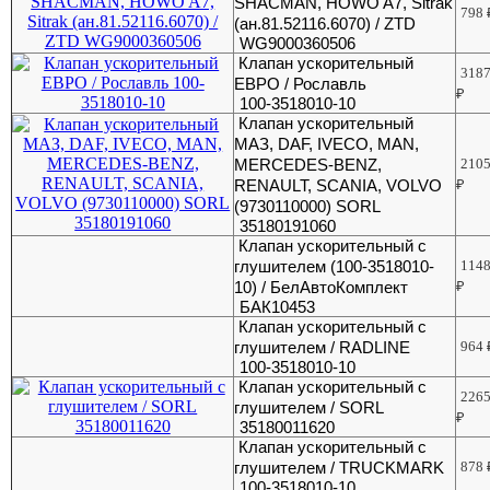
SHACMAN, HOWO A7, Sitrak
798
(ан.81.52116.6070) / ZTD
WG9000360506
Клапан ускорительный
318
ЕВРО / Рославль
₽
100-3518010-10
Клапан ускорительный
МАЗ, DAF, IVECO, MAN,
MERCEDES-BENZ,
210
RENAULT, SCANIA, VOLVO
₽
(9730110000) SORL
35180191060
Клапан ускорительный с
глушителем (100-3518010-
114
10) / БелАвтоКомплект
₽
БАК10453
Клапан ускорительный с
глушителем / RADLINE
964
100-3518010-10
Клапан ускорительный с
226
глушителем / SORL
₽
35180011620
Клапан ускорительный с
глушителем / TRUCKMARK
878
100-3518010-10