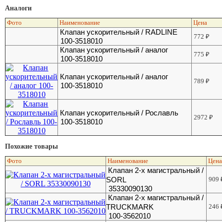
Аналоги
Фото
Наименование
Цена
Клапан ускорительный / RADLINE
772
₽
100-3518010
Клапан ускорительный / аналог
775
₽
100-3518010
Клапан ускорительный / аналог
789
₽
100-3518010
Клапан ускорительный / Рославль
2972
₽
100-3518010
Похожие товары
Фото
Наименование
Цен
Клапан 2-х магистральный /
SORL
909
35330090130
Клапан 2-х магистральный /
TRUCKMARK
246
100-3562010