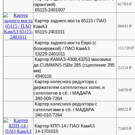
гарантией)
61793
₽
65115-2401007
Картер заднего моста 65115 / ПАО
КамАЗ
88641
₽
65115-2401011
Картер заднего моста Евро (с
блокировкой) / ПАО КамАЗ
111726
₽
53229-2401011
Картер КАМАЗ-4308,43253 маховика
дв.CUMMINS ISBe 285 (сцепление 395
22124
₽
мм)
4940116
Картер колесного редуктора с
держателем сателлитных колес и
34650
₽
сателлитов в сб. / МАДАРА
340-009-7264
Картер колесного редуктора с
сателлитами в сб. / МАДАРА
88022
₽
340-010-7264
Картер КПП-14 / ПАО КамАЗ
72403
₽
14-1701015