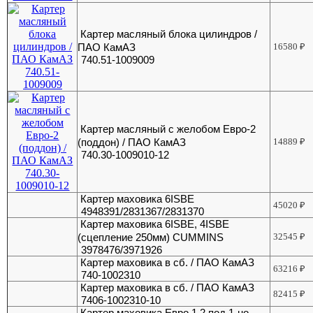
Картер масляный блока цилиндров /
ПАО КамАЗ
16580
₽
740.51-1009009
Картер масляный с желобом Евро-2
(поддон) / ПАО КамАЗ
14889
₽
740.30-1009010-12
Картер маховика 6ISBE
45020
₽
4948391/2831367/2831370
Картер маховика 6ISBE, 4ISBE
(сцепление 250мм) CUMMINS
32545
₽
3978476/3971926
Картер маховика в сб. / ПАО КамАЗ
63216
₽
740-1002310
Картер маховика в сб. / ПАО КамАЗ
82415
₽
7406-1002310-10
Картер маховика Евро 1,2 под 1-но