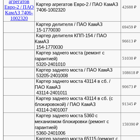
Картер агрегатов Евро-2 / ПАО КамАЗ
42688
₽
7406-1002320
Картер делителя / ПАО КамАЗ
69459
₽
15-1770030
Картер делителя КПП-154 / ПАО
КамАЗ
96613
₽
154-1770030
Картер заднего моста (ремонт с
гарантией)
51030
₽
5320-2401010
Картер заднего моста / ПАО КамАЗ
108618
₽
53205-2401008
Картер заднего моста 43114 в сб. /
ПАО КамАЗ
90673
₽
43114-2401011
Картер заднего моста 43114 в сб. (с
блокировокой) / ПАО КамАЗ
91345
₽
43114-2401007
Картер заднего моста 5360 с
механизмом блокировки (ремонт с
159390
₽
гарантией)
5360-2401006
Картер заднего моста 65115 (ремонт с