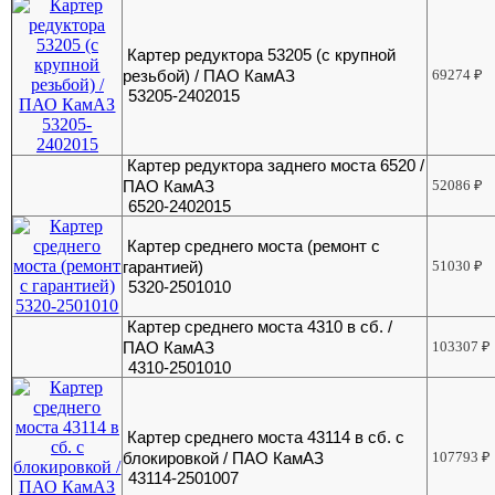
Картер редуктора 53205 (с крупной
резьбой) / ПАО КамАЗ
69274
₽
53205-2402015
Картер редуктора заднего моста 6520 /
ПАО КамАЗ
52086
₽
6520-2402015
Картер среднего моста (ремонт с
гарантией)
51030
₽
5320-2501010
Картер среднего моста 4310 в сб. /
ПАО КамАЗ
103307
₽
4310-2501010
Картер среднего моста 43114 в сб. с
блокировкой / ПАО КамАЗ
107793
₽
43114-2501007