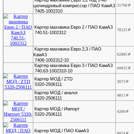
цилиндровый компрессор / ПАО КамАЗ
51798
₽
7405-1002310
Картер маховика Евро 2 / ПАО КамАЗ
78225
₽
740.51-1002312
Картер маховика Евро 2,3 / ПАО
КамАЗ
62885
₽
7406-1002312-10
Картер маховика Евро 3 / ПАО КамАЗ
69925
₽
740.63-1002310-10
Картер МОД / ZTD
3675
₽
5320-2506111
Картер МОД / аналог
4811
₽
5320-2506111
Картер МОД / Импорт
4200
₽
5320-2506111
Картер МОД / ПАО КамАЗ
8974
₽