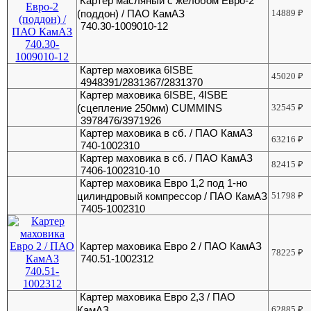
Картер масляный с желобом Евро-2
(поддон) / ПАО КамАЗ
14889
₽
740.30-1009010-12
Картер маховика 6ISBE
45020
₽
4948391/2831367/2831370
Картер маховика 6ISBE, 4ISBE
(сцепление 250мм) CUMMINS
32545
₽
3978476/3971926
Картер маховика в сб. / ПАО КамАЗ
63216
₽
740-1002310
Картер маховика в сб. / ПАО КамАЗ
82415
₽
7406-1002310-10
Картер маховика Евро 1,2 под 1-но
цилиндровый компрессор / ПАО КамАЗ
51798
₽
7405-1002310
Картер маховика Евро 2 / ПАО КамАЗ
78225
₽
740.51-1002312
Картер маховика Евро 2,3 / ПАО
КамАЗ
62885
₽