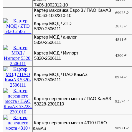
7406-1002312-10
Картер маховика Евро 3 / ПАО КамАЗ
69925
₽
740.63-1002310-10
Картер МОД / ZTD
3675
₽
5320-2506111
Картер МОД / аналог
4811
₽
5320-2506111
Картер МОД / Импорт
4200
₽
5320-2506111
Картер МОД / ПАО КамАЗ
8974
₽
5320-2506111
Картер переднего моста / ПАО КамАЗ
92574
₽
53228-2301010
Картер переднего моста 4310 / ПАО
КамАЗ
98921
₽