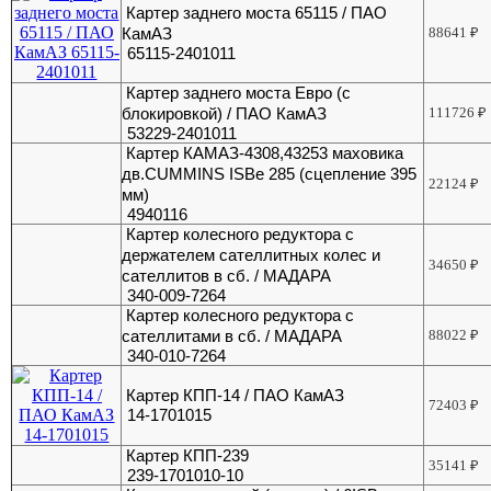
Картер заднего моста 65115 / ПАО
КамАЗ
88641
₽
65115-2401011
Картер заднего моста Евро (с
блокировкой) / ПАО КамАЗ
111726
₽
53229-2401011
Картер КАМАЗ-4308,43253 маховика
дв.CUMMINS ISBe 285 (сцепление 395
22124
₽
мм)
4940116
Картер колесного редуктора с
держателем сателлитных колес и
34650
₽
сателлитов в сб. / МАДАРА
340-009-7264
Картер колесного редуктора с
сателлитами в сб. / МАДАРА
88022
₽
340-010-7264
Картер КПП-14 / ПАО КамАЗ
72403
₽
14-1701015
Картер КПП-239
35141
₽
239-1701010-10