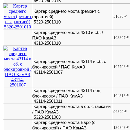
6520-2402015
Картер среднего моста (ремонт с
гарантией)
51030
₽
5320-2501010
Картер среднего моста 4310 в сб. /
ПАО КамАЗ
103307
₽
4310-2501010
Картер среднего моста 43114 в сб. с
блокировкой / ПАО КамАЗ
107793
₽
43114-2501007
Картер среднего моста 43114 под
блокировку / ПАО КамАЗ
104318
₽
43114-2501011
Картер среднего моста в сб. с гайками
/ ПАО КамАЗ
96829
₽
5320-2501008
Картер среднего моста Евро (с
блокировкой) / ПАО КамАЗ
136843
₽