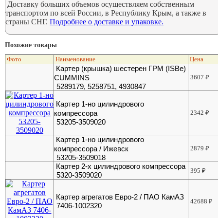
Доставку больших объемов осуществляем собственным
транспортом по всей России, в Республику Крым, а также в
страны СНГ.
Подробнее о доставке и упаковке.
Похожие товары
Фото
Наименование
Цена
Картер (крышка) шестерен ГРМ (ISBe)
CUMMINS
3607
₽
5289179, 5258751, 4930847
Картер 1-но цилиндрового
компрессора
2342
₽
53205-3509020
Картер 1-но цилиндрового
компрессора / Ижевск
2879
₽
53205-3509018
Картер 2-х цилиндрового компрессора
395
₽
5320-3509020
Картер агрегатов Евро-2 / ПАО КамАЗ
42688
₽
7406-1002320