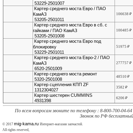
53229-2501007
Картер среднего моста Евро / ПАО
КамАЗ
106638
₽
53205-2501011
Картер среднего моста Евро в сб. с
гайками / ПАО КамАЗ
100485
₽
53205-2501008
Картер среднего моста Евро под
блокировку
51975
₽
53229-2501011
Картер среднего моста Евро-2 / ПАО
КамАЗ
277757
₽
6520-2501009
Картер среднего моста ремонт
48510
₽
5320-2501008
Картер сцепления КПП ZF
3582
₽
1312304027
Картер шестерен CUMMINS
6206
₽
4931398
По всем вопросам звоните по телефону : 8-800-700-04-64 
Звонок по РФ бесплатный
mig-kama.ru
© 2017
Интернет-магазин запчастей.
All rights reserved,