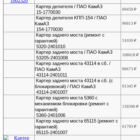
Картер делителя / ПАО КамАЗ
69459
₽
15-1770030
Картер делителя КПП-154 / ПАО
КамАЗ
96613
₽
154-1770030
Картер заднего моста (ремонт с
гарантией)
51030
₽
5320-2401010
Картер заднего моста / ПАО КамАЗ
108618
₽
53205-2401008
Картер заднего моста 43114 в сб. /
ПАО КамАЗ
90673
₽
43114-2401011
Картер заднего моста 43114 в сб. (с
блокировокой) / ПАО КамАЗ
91345
₽
43114-2401007
Картер заднего моста 5360 с
механизмом блокировки (ремонт с
159390
₽
гарантией)
5360-2401006
Картер заднего моста 65115 (ремонт с
гарантией)
61793
₽
65115-2401007